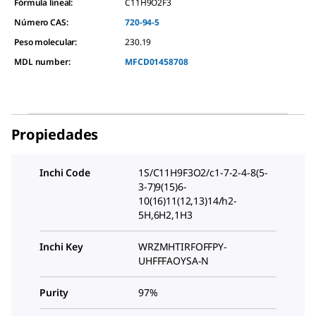
Fórmula lineal:
C11H9O2F3
Número CAS:
720-94-5
Peso molecular:
230.19
MDL number:
MFCD01458708
Propiedades
Inchi Code
1S/C11H9F3O2/c1-7-2-4-8(5-
3-7)9(15)6-
10(16)11(12,13)14/h2-
5H,6H2,1H3
Inchi Key
WRZMHTIRFOFFPY-
UHFFFAOYSA-N
Purity
97%