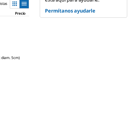
istas
Permítanos ayudarle
Precio
x diam. 5cm)