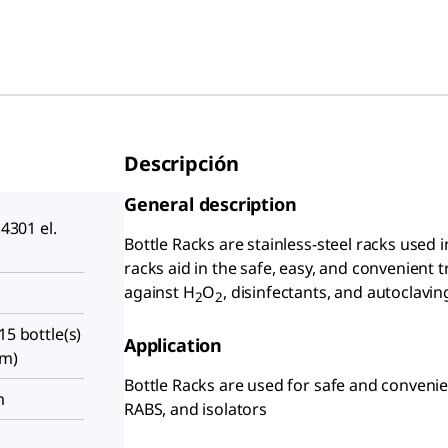
Descripción
General description
.4301 el.
Bottle Racks are stainless-steel racks used i
racks aid in the safe, easy, and convenient t
against H
O
, disinfectants, and autoclavin
2
2
15 bottle(s)
Application
cm)
Bottle Racks are used for safe and convenien
m
RABS, and isolators