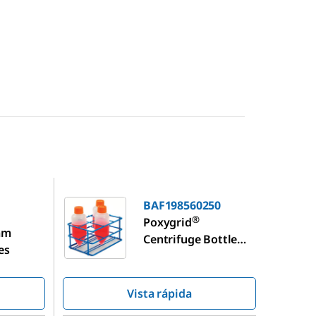
BAF198560250
BAF198560250
®
Poxygrid
mm
Centrifuge Bottle
es
Rack
Vista rápida