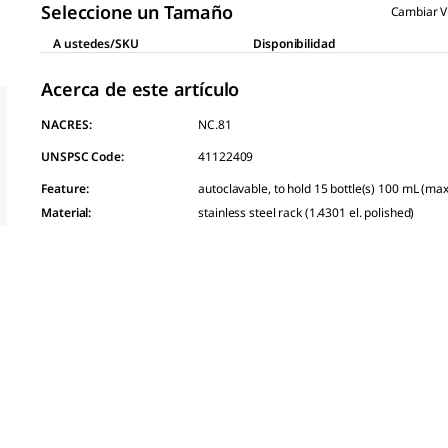
link.
Seleccione un Tamaño
Cambiar V
A ustedes/SKU
Disponibilidad
Acerca de este artículo
NACRES:
NC.81
UNSPSC Code:
41122409
Feature
:
autoclavable, to hold 15 bottle(s) 100 mL (ma
Material
:
stainless steel rack (1.4301 el. polished)