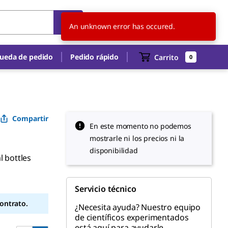
AR
ES
An unknown error has occured.
ueda de pedido
Pedido rápido
Carrito
0
Compartir
En este momento no podemos
mostrarle ni los precios ni la
disponibilidad
l bottles
Servicio técnico
contrato.
¿Necesita ayuda? Nuestro equipo
de científicos experimentados
está aquí para ayudarle.