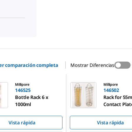
er comparación completa
Mostrar Diferencias
146502
Millipore
Millipore
146525
146502
Bottle Rack 6 x
Rack for 55
1000ml
Contact Plat
Vista rápida
Vista rápida