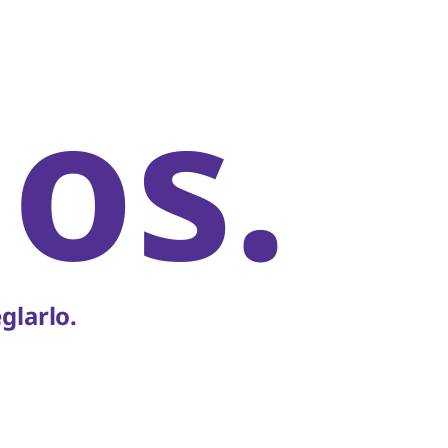
os.
glarlo.