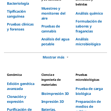
Bacteriología
bebidas
Muestreo y
Tipificación
monitoreo del
Análisis químico
sanguínea
aire
Formulación de
Pruebas clínicas
Pruebas de
sabores y
y forenses
cannabis
fragancias
Análisis del agua
Análisis
potable
microbiológico
Mostrar más
Genómica
Ciencia e
Pruebas
ingeniería de
microbiológicas
Edición genética
materiales
avanzada
Prueba de carga
Bioimpresión 3D
biológica
Clonación y
expresión
Impresión 3D
Preparación de
medios de
Purificación de
Baterías,