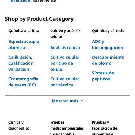
Shop by Product Category
Química analítica
Cultivo y análisis
Química y síntesis
celular
Espectroscopia
ADC y
atómica
Análisis celular
bioconjugación
Calibración,
Cultivo celular
Descubrimiento
cualificación,
por tipo de
de plomo
validación
célula
Síntesis de
Cromatografía
Cultivo celular
péptidos
de gases (GC)
por técnica
Mostrar más
Clínica y
Pruebas
Pruebas y
diagnóstico
medioambientales
fabricación de
y de cannabis
alimentos y