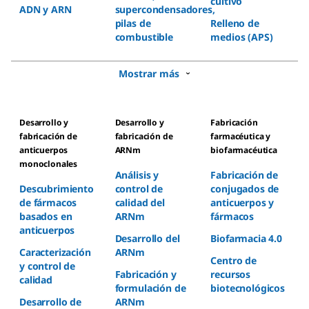
cultivo
ADN y ARN
supercondensadores,
pilas de
Relleno de
combustible
medios (APS)
Mostrar más
Desarrollo y
Desarrollo y
Fabricación
fabricación de
fabricación de
farmacéutica y
anticuerpos
ARNm
biofarmacéutica
monoclonales
Análisis y
Fabricación de
Descubrimiento
control de
conjugados de
de fármacos
calidad del
anticuerpos y
basados en
ARNm
fármacos
anticuerpos
Desarrollo del
Biofarmacia 4.0
Caracterización
ARNm
Centro de
y control de
Fabricación y
recursos
calidad
formulación de
biotecnológicos
Desarrollo de
ARNm