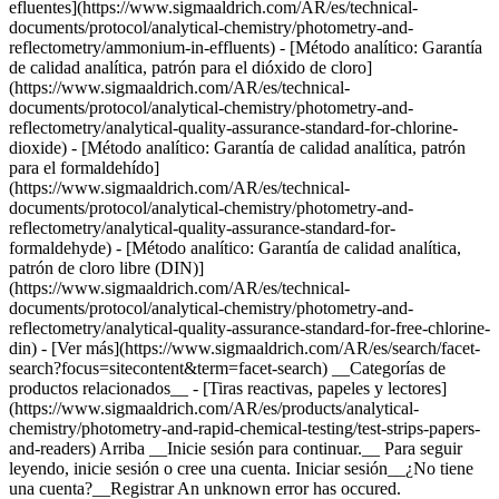
efluentes](https://www.sigmaaldrich.com/AR/es/technical-
documents/protocol/analytical-chemistry/photometry-and-
reflectometry/ammonium-in-effluents) - [Método analítico: Garantía
de calidad analítica, patrón para el dióxido de cloro]
(https://www.sigmaaldrich.com/AR/es/technical-
documents/protocol/analytical-chemistry/photometry-and-
reflectometry/analytical-quality-assurance-standard-for-chlorine-
dioxide) - [Método analítico: Garantía de calidad analítica, patrón
para el formaldehído]
(https://www.sigmaaldrich.com/AR/es/technical-
documents/protocol/analytical-chemistry/photometry-and-
reflectometry/analytical-quality-assurance-standard-for-
formaldehyde) - [Método analítico: Garantía de calidad analítica,
patrón de cloro libre (DIN)]
(https://www.sigmaaldrich.com/AR/es/technical-
documents/protocol/analytical-chemistry/photometry-and-
reflectometry/analytical-quality-assurance-standard-for-free-chlorine-
din) - [Ver más](https://www.sigmaaldrich.com/AR/es/search/facet-
search?focus=sitecontent&term=facet-search) __Categorías de
productos relacionados__ - [Tiras reactivas, papeles y lectores]
(https://www.sigmaaldrich.com/AR/es/products/analytical-
chemistry/photometry-and-rapid-chemical-testing/test-strips-papers-
and-readers) Arriba __Inicie sesión para continuar.__ Para seguir
leyendo, inicie sesión o cree una cuenta. Iniciar sesión__¿No tiene
una cuenta?__Registrar An unknown error has occured.