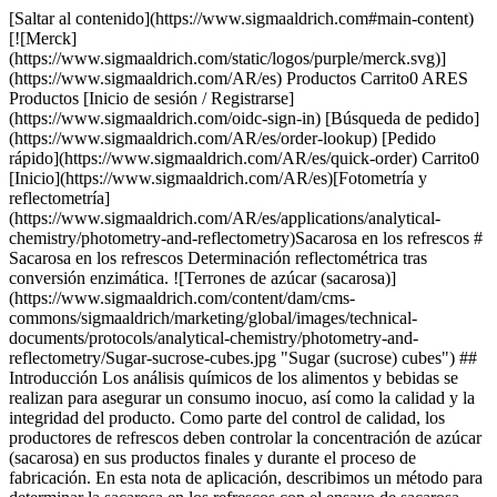
[Saltar al contenido](https://www.sigmaaldrich.com#main-content)
[![Merck]
(https://www.sigmaaldrich.com/static/logos/purple/merck.svg)]
(https://www.sigmaaldrich.com/AR/es) Productos Carrito0 ARES
Productos [Inicio de sesión / Registrarse]
(https://www.sigmaaldrich.com/oidc-sign-in) [Búsqueda de pedido]
(https://www.sigmaaldrich.com/AR/es/order-lookup) [Pedido
rápido](https://www.sigmaaldrich.com/AR/es/quick-order) Carrito0
[Inicio](https://www.sigmaaldrich.com/AR/es)[Fotometría y
reflectometría]
(https://www.sigmaaldrich.com/AR/es/applications/analytical-
chemistry/photometry-and-reflectometry)Sacarosa en los refrescos #
Sacarosa en los refrescos Determinación reflectométrica tras
conversión enzimática. ![Terrones de azúcar (sacarosa)]
(https://www.sigmaaldrich.com/content/dam/cms-
commons/sigmaaldrich/marketing/global/images/technical-
documents/protocols/analytical-chemistry/photometry-and-
reflectometry/Sugar-sucrose-cubes.jpg "Sugar (sucrose) cubes") ##
Introducción Los análisis químicos de los alimentos y bebidas se
realizan para asegurar un consumo inocuo, así como la calidad y la
integridad del producto. Como parte del control de calidad, los
productores de refrescos deben controlar la concentración de azúcar
(sacarosa) en sus productos finales y durante el proceso de
fabricación. En esta nota de aplicación, describimos un método para