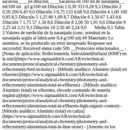
sacarosa__ __en dilución__ __Sacarosa en 100 ml de naranjada__
ml/100 ml g/l g/100 ml Dilución 1 0,30 333 0,28 9,3 Dilución 2
0,50 200 0,45 9,0 Dilución 3 0,75 133 0,68 9,0 Dilución 4 1,00 100
0,85 8,5 Dilución 5 1,25 80 1,09 8,7 Dilución 6 1,50 67 1,43 9,6
Dilución 7 1,75 57 1,50 8,6 Dilución 8 2,00 50 1,91 9,6 Dilución 9
2,25 44 2,11 9,3 Dilución 10 2,50 40 2,24 9,0 Media 9,1 Tabla
2.Valores de medición de la naranjada (conc. nominal en la
naranjada según al fabricante 9,4 g/100 ml) ## Materiales Lo
sentimos, se ha producido un error inesperado Response not
successful: Received status code 500 __Protocolos relacionados__ -
[Notas de aplicación: Reflectometría, hidroximetilfurfural (HMF) en
la miel](https://www.sigmaaldrich.com/AR/es/technical-
documents/protocol/analytical-chemistry/photometry-and-
reflectometry/hmf-in-honey) - [Método analítico: Aluminio (total) en
efluentes](https://www.sigmaaldrich.com/AR/es/technical-
documents/protocol/analytical-chemistry/photometry-and-
reflectometry/aluminium-total-in-effluents) - [Método analítico:
Aluminio (total) en efluentes, elevado contenido de materia
orgánica](https://www.sigmaaldrich.com/AR/es/technical-
documents/protocol/analytical-chemistry/photometry-and-
reflectometry/aluminium-total-in-effluents-high-organic-content) -
[Método analítico: Aluminio (total) en caliza]
(https://www.sigmaaldrich.com/AR/es/technical-
documents/protocol/analytical-chemistry/photometry-and-
reflectometry/aluminium-total-in-lime-stone) - [Amonio en los