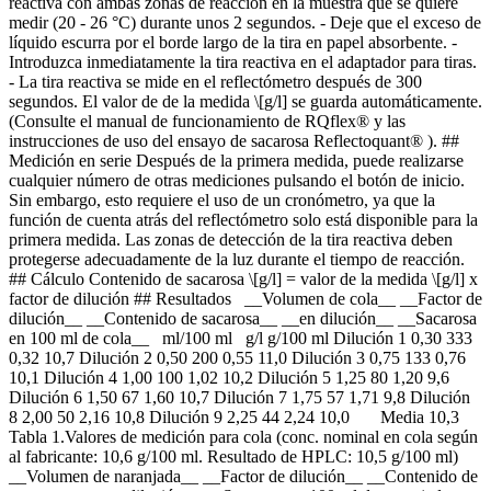
reactiva con ambas zonas de reacción en la muestra que se quiere
medir (20 - 26 °C) durante unos 2 segundos. - Deje que el exceso de
líquido escurra por el borde largo de la tira en papel absorbente. -
Introduzca inmediatamente la tira reactiva en el adaptador para tiras.
- La tira reactiva se mide en el reflectómetro después de 300
segundos. El valor de de la medida \[g/l] se guarda automáticamente.
(Consulte el manual de funcionamiento de RQflex® y las
instrucciones de uso del ensayo de sacarosa Reflectoquant® ). ##
Medición en serie Después de la primera medida, puede realizarse
cualquier número de otras mediciones pulsando el botón de inicio.
Sin embargo, esto requiere el uso de un cronómetro, ya que la
función de cuenta atrás del reflectómetro solo está disponible para la
primera medida. Las zonas de detección de la tira reactiva deben
protegerse adecuadamente de la luz durante el tiempo de reacción.
## Cálculo Contenido de sacarosa \[g/l] = valor de la medida \[g/l] x
factor de dilución ## Resultados __Volumen de cola__ __Factor de
dilución__ __Contenido de sacarosa__ __en dilución__ __Sacarosa
en 100 ml de cola__ ml/100 ml g/l g/100 ml Dilución 1 0,30 333
0,32 10,7 Dilución 2 0,50 200 0,55 11,0 Dilución 3 0,75 133 0,76
10,1 Dilución 4 1,00 100 1,02 10,2 Dilución 5 1,25 80 1,20 9,6
Dilución 6 1,50 67 1,60 10,7 Dilución 7 1,75 57 1,71 9,8 Dilución
8 2,00 50 2,16 10,8 Dilución 9 2,25 44 2,24 10,0 Media 10,3
Tabla 1.Valores de medición para cola (conc. nominal en cola según
al fabricante: 10,6 g/100 ml. Resultado de HPLC: 10,5 g/100 ml)
__Volumen de naranjada__ __Factor de dilución__ __Contenido de