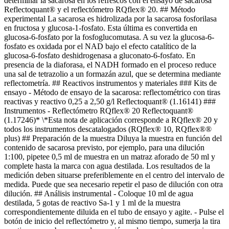
determinar la sacarosa en los refrescos con el ensayo de sacarosa
Reflectoquant® y el reflectómetro RQflex® 20. ## Método
experimental La sacarosa es hidrolizada por la sacarosa fosforilasa
en fructosa y glucosa-1-fosfato. Esta última es convertida en
glucosa-6-fosfato por la fosfoglucomutasa. A su vez la glucosa-6-
fosfato es oxidada por el NAD bajo el efecto catalítico de la
glucosa-6-fosfato deshidrogenasa a gluconato-6-fosfato. En
presencia de la diaforasa, el NADH formado en el proceso reduce
una sal de tetrazolio a un formazán azul, que se determina mediante
reflectometría. ## Reactivos instrumentos y materiales ### Kits de
ensayo - Método de ensayo de la sacarosa: reflectométrico con tiras
reactivas y reactivo 0,25 a 2,50 g/l Reflectoquant® (1.16141) ###
Instrumentos - Reflectómetro RQflex® 20 Reflectoquant®
(1.17246)* \*Esta nota de aplicación corresponde a RQflex® 20 y
todos los instrumentos descatalogados (RQflex® 10, RQflex®®
plus) ## Preparación de la muestra Diluya la muestra en función del
contenido de sacarosa previsto, por ejemplo, para una dilución
1:100, pipetee 0,5 ml de muestra en un matraz aforado de 50 ml y
complete hasta la marca con agua destilada. Los resultados de la
medición deben situarse preferiblemente en el centro del intervalo de
medida. Puede que sea necesario repetir el paso de dilución con otra
dilución. ## Análisis instrumental - Coloque 10 ml de agua
destilada, 5 gotas de reactivo Sa-1 y 1 ml de la muestra
correspondientemente diluida en el tubo de ensayo y agite. - Pulse el
botón de inicio del reflectómetro y, al mismo tiempo, sumerja la tira