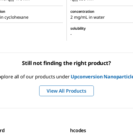
em
em
ion
concentration
in cyclohexane
2 mg/mL in water
solubility
-
Still not finding the right product?
xplore all of our products under
Upconversion Nanoparticl
View All Products
rd
hcodes