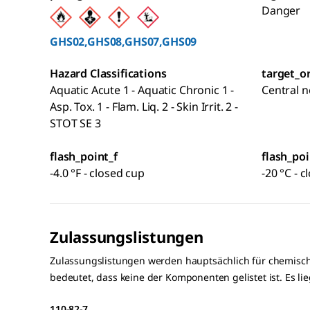
Danger
GHS02,GHS08,GHS07,GHS09
Hazard Classifications
target_o
Aquatic Acute 1 - Aquatic Chronic 1 -
Central 
Asp. Tox. 1 - Flam. Liq. 2 - Skin Irrit. 2 -
STOT SE 3
flash_point_f
flash_poi
-4.0 °F - closed cup
-20 °C - 
Zulassungslistungen
Zulassungslistungen werden hauptsächlich für chemisch
bedeutet, dass keine der Komponenten gelistet ist. Es l
110-82-7