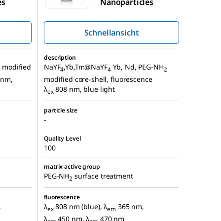
es
Nanoparticles
Schnellansicht
description
 modified
NaYF
,Yb,Tm@NaYF
Yb, Nd, PEG-NH
4
4
2
 nm,
modified core-shell, fluorescence
λ
808 nm, blue light
ex
particle size
-
Quality Level
100
matrix active group
PEG-NH
surface treatment
2
fluorescence
,
λ
808 nm (blue), λ
365 nm,
ex
em
λ
450 nm, λ
470 nm