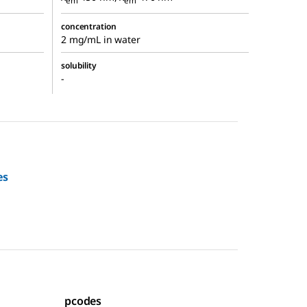
em
em
concentration
2 mg/mL in water
solubility
-
es
pcodes