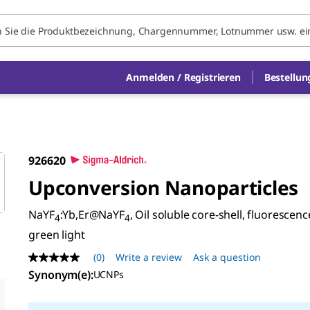
Anmelden / Registrieren
Bestellun
926620
Upconversion Nanoparticles
NaYF
:Yb,Er@NaYF
, Oil soluble core-shell, fluorescenc
4
4
green light
(0)
Write a review
Ask a question
No
rating
Synonym(e)
:
UCNPs
value
Same
page