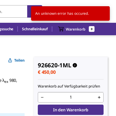
AT
DE
An unknown error has occured.
gssuche
Schnelleinkauf
Warenkorb
0
Teilen
926620-1ML
€ 450,00
e λ
980,
ex
Warenkorb auf Verfügbarkeit prüfen
In den Warenkorb