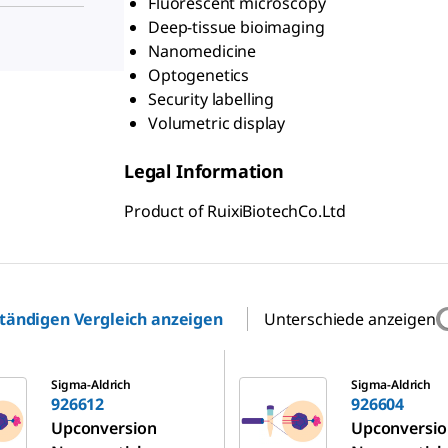
Fluorescent microscopy
Deep-tissue bioimaging
Nanomedicine
Optogenetics
Security labelling
Volumetric display
Legal Information
Product of RuixiBiotechCo.Ltd
ständigen Vergleich anzeigen
Unterschiede anzeigen
926604
Sigma-Aldrich
Sigma-Aldrich
926612
926604
Upconversion
Upconversi