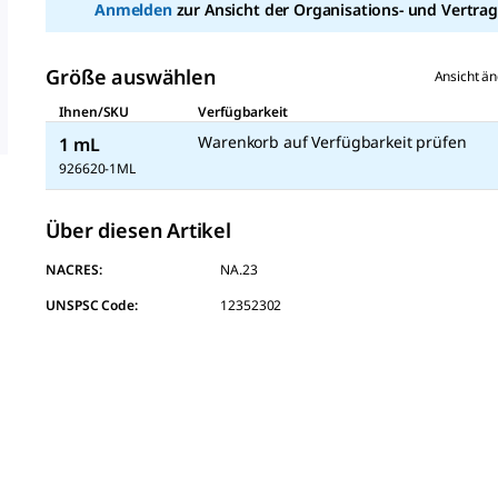
Anmelden
zur Ansicht der Organisations- und Vertrag
link.
Größe auswählen
Ansicht ä
Ihnen/SKU
Verfügbarkeit
Warenkorb auf Verfügbarkeit prüfen
1 mL
926620-1ML
Über diesen Artikel
NACRES:
NA.23
UNSPSC Code:
12352302