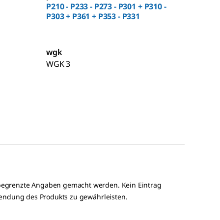
P210 - P233 - P273 - P301 + P310 -
P303 + P361 + P353 - P331
wgk
WGK 3
r begrenzte Angaben gemacht werden. Kein Eintrag
rwendung des Produkts zu gewährleisten.