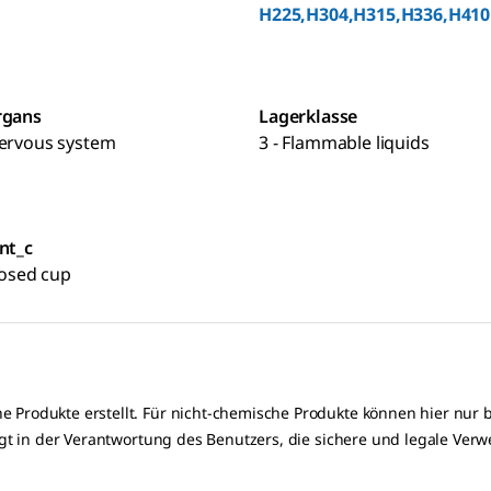
H225,H304,H315,H336,H410
rgans
Lagerklasse
nervous system
3 - Flammable liquids
nt_c
closed cup
e Produkte erstellt. Für nicht-chemische Produkte können hier nu
iegt in der Verantwortung des Benutzers, die sichere und legale Ve