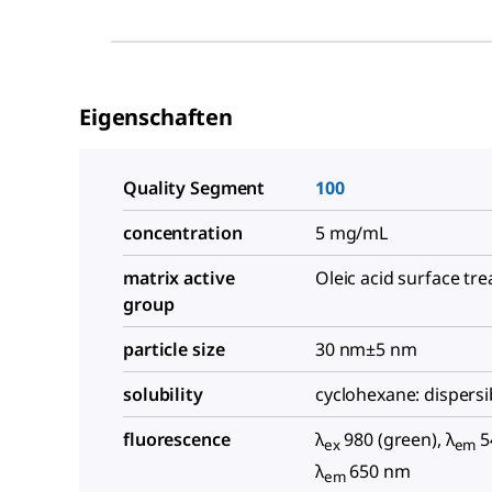
Eigenschaften
Quality Segment
100
concentration
5 mg/mL
matrix active
Oleic acid surface tr
group
particle size
30 nm±5 nm
solubility
cyclohexane: dispersi
fluorescence
λ
980 (green), λ
5
ex
em
λ
650 nm
em