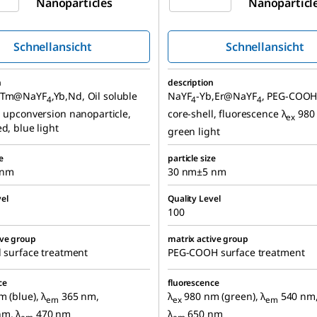
Nanoparticles
Nanoparticl
Schnellansicht
Schnellansicht
n
description
b,Tm@NaYF
,Yb,Nd, Oil soluble
NaYF
-Yb,Er@NaYF
, PEG-COOH
4
4
4
l upconversion nanoparticle,
core-shell, fluorescence λ
980
ex
ed, blue light
green light
e
particle size
 nm
30 nm±5 nm
el
Quality Level
100
ive group
matrix active group
d surface treatment
PEG-COOH surface treatment
ce
fluorescence
 (blue), λ
365 nm,
λ
980 nm (green), λ
540 nm
em
ex
em
m, λ
470 nm
λ
650 nm