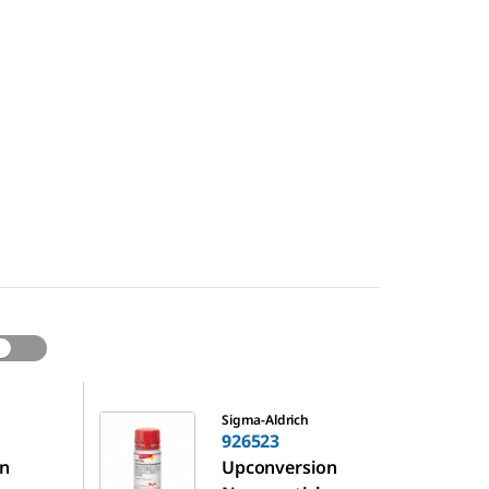
926523
Sigma-Aldrich
926523
on
Upconversion