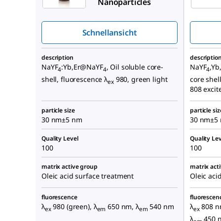
Nanoparticles
Schnellansicht
description
descriptio
NaYF
:Yb,Er@NaYF
, Oil soluble core-
NaYF
,Y
4
4
4
shell, fluorescence λ
980, green light
core shel
ex
808 excit
particle size
particle siz
30 nm±5 nm
30 nm±5
Quality Level
Quality Lev
100
100
matrix active group
matrix act
Oleic acid surface treatment
Oleic aci
fluorescence
fluorescen
λ
980 (green), λ
650 nm, λ
540 nm
λ
808 nm
ex
em
em
ex
λ
450 n