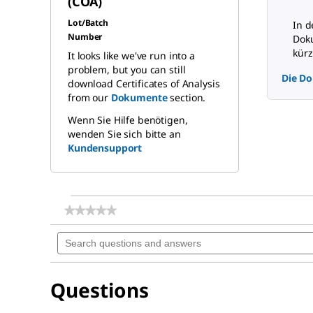
(COA)
Lot/Batch
In d
Number
Doku
kürz
It looks like we've run into a
problem, but you can still
Die Do
download Certificates of Analysis
from our
Dokumente
section.
Wenn Sie Hilfe benötigen,
wenden Sie sich bitte an
Kundensupport
★★★★★
★★★★★
No
Search
rating
questions
value
for
and
Magnesium
answers
sulfate
Questions