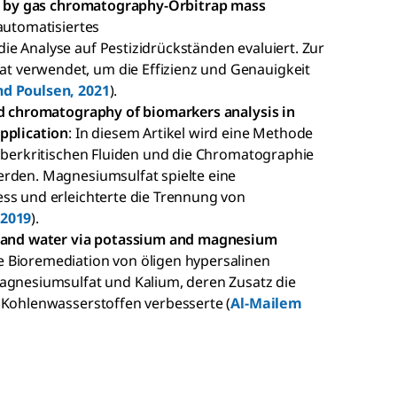
als by gas chromatography-Orbitrap mass
 automatisiertes
e Analyse auf Pestizidrückständen evaluiert. Zur
 verwendet, um die Effizienz und Genauigkeit
d Poulsen, 2021
).
and chromatography of biomarkers analysis in
application
: In diesem Artikel wird eine Methode
 überkritischen Fluiden und die Chromatographie
erden. Magnesiumsulfat spielte eine
ess und erleichterte die Trennung von
 2019
).
il and water via potassium and magnesium
ie Bioremediation von öligen hypersalinen
nesiumsulfat und Kalium, deren Zusatz die
 Kohlenwasserstoffen verbesserte (
Al-Mailem