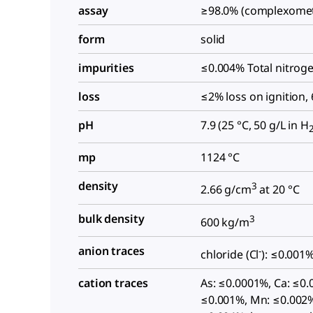
assay
≥98.0% (complexomet
form
solid
impurities
≤0.004% Total nitroge
loss
≤2% loss on ignition,
pH
7.9 (25 °C, 50 g/L in H
mp
1124 °C
density
3
2.66 g/cm
at 20 °C
bulk density
3
600 kg/m
anion traces
-
chloride (Cl
): ≤0.001
cation traces
As: ≤0.0001%, Ca: ≤0.
≤0.001%, Mn: ≤0.002%