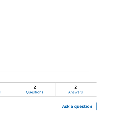
2
2
s
Questions
Answers
Ask a question