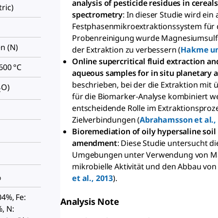
analysis of pesticide residues in cere
ric)
spectrometry
: In dieser Studie wird ein
Festphasenmikroextraktionssystem für di
Probenreinigung wurde Magnesiumsulfat
n (N)
der Extraktion zu verbessern (
Hakme un
Online supercritical fluid extraction 
 600 °C
aqueous samples for in situ planetary 
beschrieben, bei der die Extraktion mit
O)
2
für die Biomarker-Analyse kombiniert w
entscheidende Rolle im Extraktionsproz
Zielverbindungen (
Abrahamsson et al.,
Bioremediation of oily hypersaline so
amendment
: Diese Studie untersucht d
Umgebungen unter Verwendung von Mag
mikrobielle Aktivität und den Abbau von
%
et al., 2013
).
04%, Fe:
Analysis Note
, N: