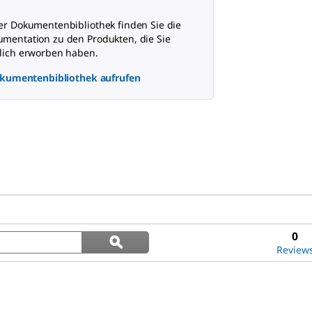
er Dokumentenbibliothek finden Sie die
mentation zu den Produkten, die Sie
lich erworben haben.
kumentenbibliothek aufrufen
Search
0
ϙ
questions
Search
Review
and
answers