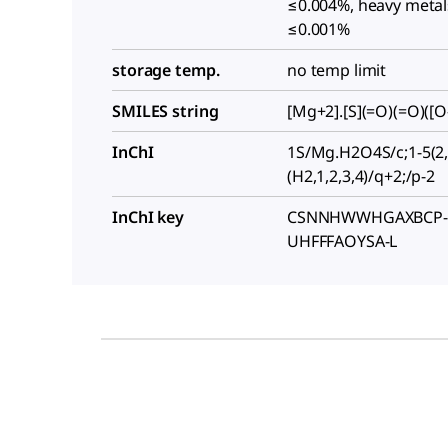
≤0.004%, heavy metals
≤0.001%
storage temp.
no temp limit
SMILES string
[Mg+2].[S](=O)(=O)([O-
InChI
1S/Mg.H2O4S/c;1-5(2,
(H2,1,2,3,4)/q+2;/p-2
InChI key
CSNNHWWHGAXBCP-
UHFFFAOYSA-L