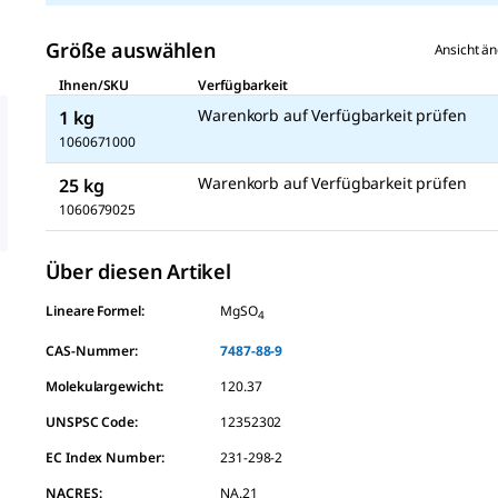
Größe auswählen
Ansicht ä
Ihnen/SKU
Verfügbarkeit
Warenkorb auf Verfügbarkeit prüfen
1 kg
1060671000
Warenkorb auf Verfügbarkeit prüfen
25 kg
1060679025
Über diesen Artikel
Lineare Formel:
MgSO
4
CAS-Nummer:
7487-88-9
Molekulargewicht:
120.37
UNSPSC Code:
12352302
EC Index Number:
231-298-2
NACRES:
NA.21