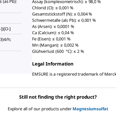
 (as Pb):
Assay (komplexometrisch): ≥ 98,0 %
Chlorid (Cl): ≤ 0,001 %
Gesamtstickstoff (N): ≤ 0,004 %
Schwermetalle (als Pb): ≤ 0,001 %
As (Arsen): ≤ 0,0001 %
])[O-]
Ca (Calcium): ≤ 0,04 %
Fe (Eisen): ≤ 0,001 %
3)4/h;
Mn (Mangan): ≤ 0,002 %
Glühverlust (600 °C): ≤ 2 %
Legal Information
EMSURE is a registered trademark of Mer
Still not finding the right product?
Explore all of our products under
Magnesiumsulfat