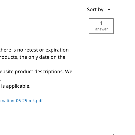
Menu
Sort by:
▼
1
answer
there is no retest or expiration
products, the only date on the
ebsite product descriptions. We
.
is applicable.
rmation-06-25-mk.pdf