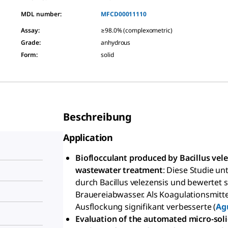
MDL number:
MFCD00011110
Assay
:
≥98.0% (complexometric)
Grade
:
anhydrous
Form
:
solid
Beschreibung
Application
Bioflocculant produced by Bacillus vele
wastewater treatment
: Diese Studie un
durch Bacillus velezensis und bewertet
Brauereiabwasser. Als Koagulationsmitt
Ausflockung signifikant verbesserte (
Agu
Evaluation of the automated micro-soli