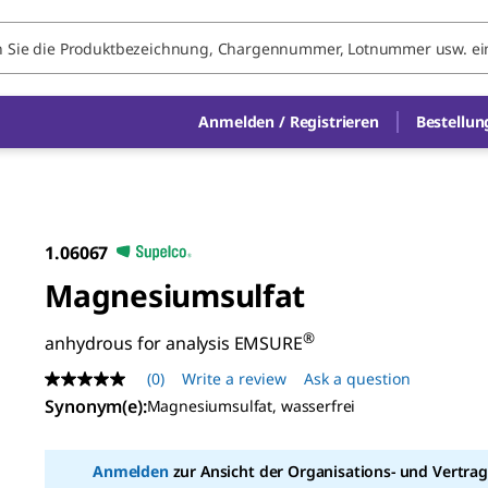
Anmelden / Registrieren
Bestellun
1.06067
Magnesiumsulfat
®
anhydrous for analysis EMSURE
(0)
Write a review
Ask a question
No
rating
Synonym(e)
:
Magnesiumsulfat, wasserfrei
value
Same
page
Anmelden
zur Ansicht der Organisations- und Vertrag
link.