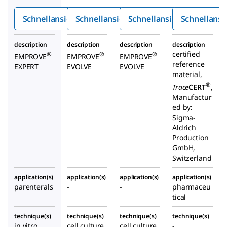
)-
chlori
chlori
Schnellansicht
Schnellansicht
Schnellansicht
Schnellansi
amino
d
d
metha
description
description
description
description
nhydro
certified
®
®
®
EMPROVE
EMPROVE
EMPROVE
chlorid
reference
EXPERT
EVOLVE
EVOLVE
material,
®
Trace
CERT
,
Manufactur
ed by:
Sigma-
Aldrich
Production
GmbH,
Switzerland
application(s)
application(s)
application(s)
application(s)
parenterals
-
-
pharmaceu
tical
technique(s)
technique(s)
technique(s)
technique(s)
in vitro
cell culture
cell culture
-