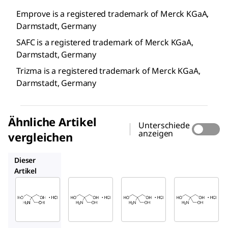
Emprove is a registered trademark of Merck KGaA,
Darmstadt, Germany
SAFC is a registered trademark of Merck KGaA,
Darmstadt, Germany
Trizma is a registered trademark of Merck KGaA,
Darmstadt, Germany
Ähnliche Artikel
Unterschiede
anzeigen
vergleichen
108315
108319
PHR9293
Dieser
Artikel
SAFC
SAFC
SAFC
1.08219
108315
108319
Tris(hy
Trizma
Trizma
®
®
droxy
methyl
Hydro
Hydro