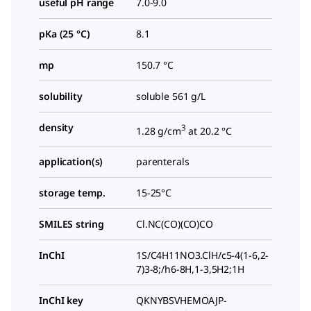
useful pH range
7.0-9.0
pKa (25 °C)
8.1
mp
150.7 °C
solubility
soluble 561 g/L
density
3
1.28 g/cm
at 20.2 °C
application(s)
parenterals
storage temp.
15-25°C
SMILES string
Cl.NC(CO)(CO)CO
InChI
1S/C4H11NO3.ClH/c5-4(1-6,2-
7)3-8;/h6-8H,1-3,5H2;1H
InChI key
QKNYBSVHEMOAJP-