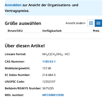
Anmelden
zur Ansicht der Organisations- und
Vertragspreise.
Größe auswählen
Ansicht ändern
Ihnen/SKU
Verfügbarkeit
Preis
Über diesen Artikel
Lineare Formel:
NH
C(CH
OH)
· HCl
2
2
3
CAS-Nummer:
1185-53-1
Molekulargewicht:
157.60
EC Index Number:
214-684-5
UNSPSC Code:
12352107
Beilstein/REAXYS Number:
3675235
MDL number:
MFCD00012590