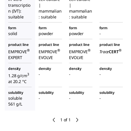
transcriptio
|
|
n (IVT):
mammalian
mammalian
suitable
: suitable
: suitable
form
form
form
form
solid
powder
powder
-
product line
product line
product line
product line
®
®
®
®
EMPROVE
EMPROVE
EMPROVE
Trace
CERT
EXPERT
EVOLVE
EVOLVE
density
density
density
density
-
-
-
3
1.28 g/cm
at 20.2 °C
solubility
solubility
solubility
solubility
soluble
-
-
-
561 g/L
1 of 1