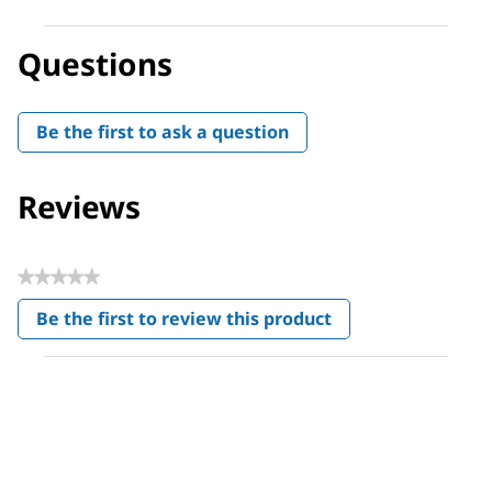
Questions
Be the first to ask a question
Reviews
★★★★★
No
Be the first to review this product
rating
.
value
This
action
will
open
a
modal
dialog.