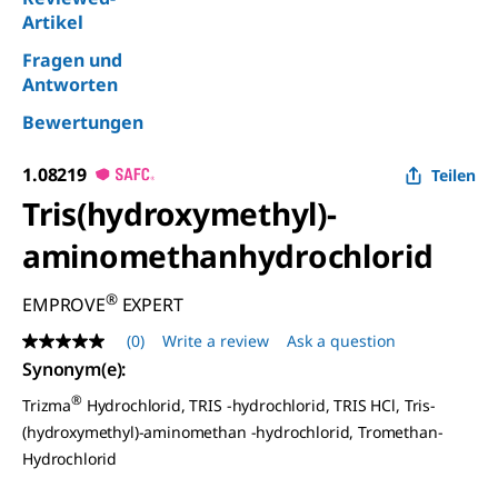
Artikel
Fragen und
Antworten
Bewertungen
1.08219
Teilen
Tris(hydroxymethyl)-
aminomethanhydrochlorid
®
EMPROVE
EXPERT
(0)
Write a review
Ask a question
No
rating
Synonym(e)
:
value
Same
®
Trizma
Hydrochlorid, TRIS -hydrochlorid, TRIS HCl, Tris-
page
(hydroxymethyl)-aminomethan -hydrochlorid, Tromethan-
link.
Hydrochlorid