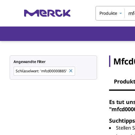
Produkte
Mfcd
Angewandte Filter
Schlüsselwort
:
'mfcd00000885'
Produk
Es tut un
"mfcd000
Suchtipps
Stellen 