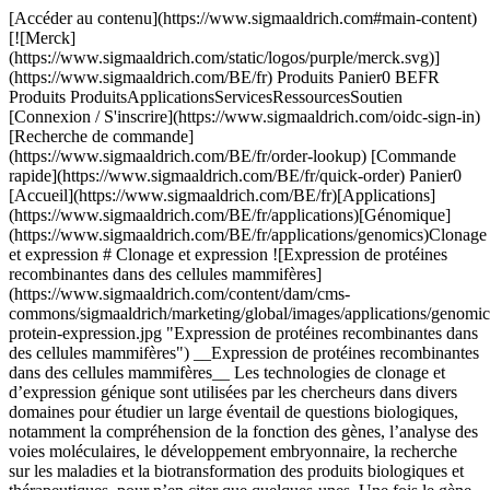
[Accéder au contenu](https://www.sigmaaldrich.com#main-content) [![Merck](https://www.sigmaaldrich.com/static/logos/purple/merck.svg)](https://www.sigmaaldrich.com/BE/fr) Produits Panier0 BEFR Produits ProduitsApplicationsServicesRessourcesSoutien [Connexion / S'inscrire](https://www.sigmaaldrich.com/oidc-sign-in) [Recherche de commande](https://www.sigmaaldrich.com/BE/fr/order-lookup) [Commande rapide](https://www.sigmaaldrich.com/BE/fr/quick-order) Panier0 [Accueil](https://www.sigmaaldrich.com/BE/fr)[Applications](https://www.sigmaaldrich.com/BE/fr/applications)[Génomique](https://www.sigmaaldrich.com/BE/fr/applications/genomics)Clonage et expression # Clonage et expression ![Expression de protéines recombinantes dans des cellules mammifères](https://www.sigmaaldrich.com/content/dam/cms-commons/sigmaaldrich/marketing/global/images/applications/genomics/recombinant-protein-expression.jpg "Expression de protéines recombinantes dans des cellules mammifères") __Expression de protéines recombinantes dans des cellules mammifères__ Les technologies de clonage et d’expression génique sont utilisées par les chercheurs dans divers domaines pour étudier un large éventail de questions biologiques, notamment la compréhension de la fonction des gènes, l’analyse des voies moléculaires, le développement embryonnaire, la recherche sur les maladies et la biotransformation des produits biologiques et thérapeutiques, pour n’en citer que quelques-unes. Une fois le gène ou la séquence génétique identifié(e), les chercheurs doivent choisir la meilleure stratégie de clonage moléculaire et le meilleur système d’expression protéique cellulaire en fonction des besoins spécifiques de l’application. Pour plus d’informations sur l’expression génique à l’aide de la technologie CRISPR ou sur le silençage génique à l’aide de réactifs ARNi, veuillez consulter notre [page consacrée à l’expression génique et au silençage génique](https://www.sigmaaldrich.com/BE/fr/applications/genomics/gene-expression-and-silencing). * * * ## Produits associés Slide 1 of 17 1 of 4 [![X-GlcA reagent for selection of recombinant bacterial clones](https://www.sigmaaldrich.com/deepweb/assets/sigmaaldrich/product/structures/401/113/46d77bfc-a3b7-4d7b-b47d-5699c063454d/640/46d77bfc-a3b7-4d7b-b47d-5699c063454d.png) \ Sigma-Aldrich \ B6650 \ X-GlcA](https://www.sigmaaldrich.com/BE/fr/product/sigma/b6650) Aperçu rapide [![Blue-White Select™ Screening Reagent for selection of recombinant bacterial clones](https://www.sigmaaldrich.com/deepweb/assets/sigmaaldrich/product/images/106/579/ecdb7ef1-2040-43e2-9699-4f30fde34faa/640/ecdb7ef1-2040-43e2-9699-4f30fde34faa.jpg) \ Sigma-Aldrich \ B3928 \ Blue-White Select™ Screening Reagent](https://www.sigmaaldrich.com/BE/fr/product/sigma/b3928) Aperçu rapide [![5-bromo-4-chloro-3-indolyl β-D-galactopyranoside ≥98%](https://www.sigmaaldrich.com/deepweb/assets/sigmaaldrich/product/structures/247/263/57654e94-ae59-485c-ae90-4a5da7fb51a9/640/57654e94-ae59-485c-ae90-4a5da7fb51a9.png) \ Sigma-Aldrich \ B9146 \ 5-bromo-4-chloro-3-indolyl β-D-galactopyranoside](https://www.sigmaaldrich.com/BE/fr/product/sigma/b9146) Aperçu rapide [![Deoxyribonucleic acid, single stranded from salmon testes For hybridization](https://www.sigmaaldrich.com/deepweb/assets/sigmaaldrich/product/images/394/949/b2878be0-2c3c-481f-9eee-43eb6c27d386/640/b2878be0-2c3c-481f-9eee-43eb6c27d386.jpg) \ Sigma-Aldrich \ D9156 \ Deoxyribonucleic acid, single stranded from salmon testes](https://www.sigmaaldrich.com/BE/fr/product/sigma/d9156) Aperçu rapide [![Diméthylsulfoxyde Molecular Biology](https://www.sigmaaldrich.com/deepweb/assets/sigmaaldrich/product/structures/351/937/4fba03cc-7107-47d4-8c4f-0193e7565d4d/640/4fba03cc-7107-47d4-8c4f-0193e7565d4d.png) \ Sigma-Aldrich \ D8418 \ Diméthylsulfoxyde](https://www.sigmaaldrich.com/BE/fr/product/sigma/d8418) Aperçu rapide [![Yeast Transformation Kit reagents for introducing plasmid DNA into yeast](https://www.sigmaaldrich.com/deepweb/assets/sigmaaldrich/product/images/313/425/f658de66-8206-40b5-ab0b-417b15654a4f/640/f658de66-8206-40b5-ab0b-417b15654a4f.jpg) \ Sigma-Aldrich \ YEAST1 \ Yeast Transformation Kit](https://www.sigmaaldrich.com/BE/fr/product/sigma/yeast1) Aperçu rapide [![SOC Medium For use in transformation](https://www.sigmaaldrich.com/deepweb/assets/sigmaaldrich/product/images/292/349/70b932fe-a654-484f-94ba-6225df0c97b9/640/70b932fe-a654-484f-94ba-6225df0c97b9.jpg) \ Sigma-Aldrich \ S1797 \ SOC Medium](https://www.sigmaaldrich.com/BE/fr/product/sigma/s1797) Aperçu rapide [![LB Broth with agar (Lennox) EZMix powder microbial growth medium](https://www.sigmaaldrich.com/deepweb/assets/sigmaaldrich/product/images/382/185/cc0c5161-cfc0-4e41-81fb-0fa32b75ea05/640/cc0c5161-cfc0-4e41-81fb-0fa32b75ea05.jpg) \ Sigma-Aldrich \ L7533 \ LB Broth with agar (Lennox)](https://www.sigmaaldrich.com/BE/fr/product/sigma/l7533) Aperçu rapide [![IPTG ≥99% (TLC), ≤0.1% Dioxane](https://www.sigmaaldrich.com/deepweb/assets/sigmaaldrich/product/structures/149/921/f1edb4f0-5065-4a15-b45d-3dddbf7bbf2f/640/f1edb4f0-5065-4a15-b45d-3dddbf7bbf2f.png) \ Sigma-Aldrich \ I6758 \ IPTG](https://www.sigmaaldrich.com/BE/fr/product/sial/i6758) Aperçu rapide [![Roche](https://www.sigmaaldrich.com/assets/images/pdp-no-image-sq/pdp-no-image-sq_w640.png) \ Roche \ APAI-RO \ Apa I](https://www.sigmaaldrich.com/BE/fr/product/roche/apairo) Aperçu rapide [![Not I from Nocardia otitidis-caviarum](https://www.sigmaaldrich.com/deepweb/assets/sigmaaldrich/product/images/312/291/01db4d1f-c7d2-4169-ba85-9594823a6e1f/640/01db4d1f-c7d2-4169-ba85-9594823a6e1f.jpg) \ Roche \ NOTI-RO \ Not I](https://www.sigmaaldrich.com/BE/fr/product/roche/notiro) Aperçu rapide [![SuRE/Cut™ Buffer A pH 8.1-8.3 (37 °C), suitable for molecular cloning](https://www.sigmaaldrich.com/deepweb/assets/sigmaaldrich/product/images/352/091/ef743cea-ccd8-44f1-8f3b-dec5a1e4f5d1/640/ef743cea-ccd8-44f1-8f3b-dec5a1e4f5d1.jpg) \ Roche \ 11417959001 \ SuRE/Cut™ Buffer A](https://www.sigmaaldrich.com/BE/fr/product/roche/11417959001) Aperçu rapide [![Xba I from recombinant E.Coli](https://www.sigmaaldrich.com/deepweb/assets/sigmaaldrich/product/images/134/118/4b31ef78-2405-48bf-aa47-37116ef0bd4c/640/4b31ef78-2405-48bf-aa47-37116ef0bd4c.jpg) \ Roche \ XBAI-RO \ Xba I](https://www.sigmaaldrich.com/BE/fr/product/roche/xbairo) Aperçu rapide [![Réactif de transfection d’ADN X-tremeGENE™ HP High-performance polymer reagent for transfecting many cell lines](https://www.sigmaaldrich.com/deepweb/assets/sigmaaldrich/product/images/692/303/5faf5dfd-8ee1-4e6a-a9e7-307f9550e79d/640/5faf5dfd-8ee1-4e6a-a9e7-307f9550e79d.jpg) \ Roche \ XTGHP-RO \ Réactif de transfection d′ADN X-tremeGENE™ HP](https://www.sigmaaldrich.com/BE/fr/product/roche/xtghpro) Aperçu rapide [![X-tremeGENE™ 360 Transfection Reagent Universal polymer reagent for delivering DNA, siRNA, miRNA and CRISPR/RNP to many cell lines](https://www.sigmaaldrich.com/deepweb/assets/sigmaaldrich/product/images/674/981/75e1e62d-e14d-4679-bf08-7c061570067d/640/75e1e62d-e14d-4679-bf08-7c061570067d.jpg) \ Roche \ XTG360-RO \ X-tremeGENE™ 360 Transfection Reagent](https://www.sigmaaldrich.com/BE/fr/product/roche/xtg360ro) Aperçu rapide [![Réactif de transfection d’ADN X-tremeGENE™ 9 Polymer reagent for transfecting common cell lines](https://www.sigmaaldrich.com/deepweb/assets/sigmaaldrich/product/images/389/482/88dc320e-930c-45e5-af64-e0d8b1895968/640/88dc320e-930c-45e5-af64-e0d8b1895968.jpg) \ Roche \ XTG9-RO \ Réactif de transfection d′ADN X-tremeGENE™ 9](https://www.sigmaaldrich.com/BE/fr/product/roche/xtg9ro) Aperçu rapide [![pSF-CMV-NEO-NH2-PPT-3XFLAG (plasmid vector for molecular cloning)](https://www.sigmaaldrich.com/deepweb/assets/sigmaaldrich/product/images/172/092/882627d4-30f4-4950-8e3b-acb21a6e893c/640/882627d4-30f4-4950-8e3b-acb21a6e893c.jpg) \ Sigma-Aldrich \ OGS626 \ pSF-CMV-NEO-NH2-PPT-3XFLAG](https://www.sigmaaldrich.com/BE/fr/product/sigma/ogs626) Aperçu rapide * * * ## Catégories à la une [![Un thermomètre mesurant la température d'un liquide bleu limpide contenu dans un récipient en verre.](https://www.sigmaaldrich.com/content/dam/cms-commons/sigmaaldrich/marketing/global/images/categories/biochemistry/biological-buffer-solution-in-beaker.jpg "Tampons biologiques")](https://www.sigmaaldrich.com/BE/fr/products/chemistry-and-biochemicals/biochemicals/biological-buffers) [Tampons biologiques](https://www.sigmaaldrich.com/BE/fr/products/chemistry-and-biochemicals/biochemicals/biological-buffers) Notre vaste gamme de tampons biologiques de haute pureté, disponibles dans diverses formulations et conditionnements, garantit une stabilité optimale des solutions et un contrôle précis du pH tout au long de vos applications de bioprocédés. [Voir les produits](https://www.sigmaaldrich.com/BE/fr/products/chemistry-and-biochemicals/biochemicals/biological-buffers) [![Gros plan sur un laboratoire éclairé d'une lumière bleue. L'attention se porte sur un petit objet rectangulaire lumineux qui émet une lumière rouge-rosâtre. L'objet est posé sur un autre appareil à la surface sombre.](https://www.sigmaaldrich.com/content/dam/cms-commons/sigmaaldrich/marketing/global/images/categories/biochemistry/agarose-lightbox.jpg "agarose")](https://www.sigmaaldrich.com/BE/fr/products/chemistry-and-biochemicals/biochemicals/agarose) [agarose](https://www.sigmaaldrich.com/BE/fr/products/chemistry-and-biochemicals/biochemicals/agarose) Nous proposons une large gamme de produits à base d'agarose présentant différentes consistances de gel, températures de fusion, températures de gélification et niveaux d'électroendosmose (EEO) afin de répondre aux besoins de vos applications de recherche. [Voir les produits](https://www.sigmaaldrich.com/BE/fr/products/chemistry-and-biochemicals/biochemicals/agarose) * * * Présentati