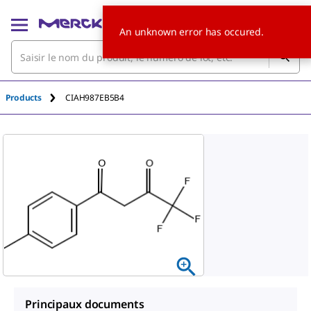
An unknown error has occured.
Products
CIAH987EB5B4
Principaux documents