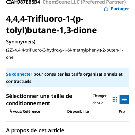
CIAH987EB5B4
ChemScene LLC (Preferred Partner)
Partager
4,4,4-Trifluoro-1-(p-
tolyl)butane-1,3-dione
Synonyme(s)
:
(2Z)-4,4,4-trifluoro-3-hydroxy-1-(4-methylphenyl)-2-buten-1-
one
Se connecter
pour consulter les tarifs organisationnels et
contractuels.
Sélectionner une taille de
Changer
conditionnement
de vue
À vous/Référence
Disponibilité
Prix
A propos de cet article