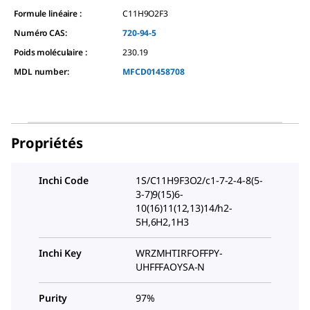
Formule linéaire :
C11H9O2F3
Numéro CAS:
720-94-5
Poids moléculaire :
230.19
MDL number:
MFCD01458708
Propriétés
Inchi Code
1S/C11H9F3O2/c1-7-2-4-8(5-
3-7)9(15)6-
10(16)11(12,13)14/h2-
5H,6H2,1H3
Inchi Key
WRZMHTIRFOFFPY-
UHFFFAOYSA-N
Purity
97%