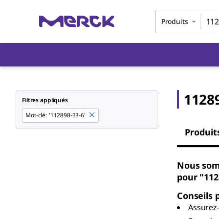
Produits
1128
Filtres appliqués
Mot-clé
:
'112898-33-6'
Produit
Nous som
pour "112
Conseils 
Assurez-