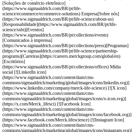
[Soluções de comércio eletrônico]
(https://www.sigmaaldrich.com/BR/pt/life-
science/ecommerce/ecommerce-solutions) Empresa[Sobre nós]
(https://www.sigmaaldrich.com/BR/pt/life-science/about-us)
[Responsabilidade](https://www.sigmaaldrich.com/BR/pt/life-
science/ssbi)[Eventos]
(https://www.sigmaaldrich.com/BR/pt/collections/events)
[Comunicados à imprensa]
(https://www.sigmaaldrich.com/BR/pt/collections/press)[Programas]
(https://www.sigmaaldrich.com/BR/pt/life-science/partnership-
programs)[Carreiras](https://careers.merckgroup.com/global/en)
[Escritórios]
(https://www.sigmaaldrich.com/BR/pt/collections/offices) Mídia
social [![LinkedIn icon]
(https://www.sigmaaldrich.com/content/dam/cms-
commons/sigmaaldrich/marketing/global/images/icons/linkedin.svg)]
(https://www.linkedin.com/company/merck-life-science) [![X icon]
(https://www.sigmaaldrich.com/content/dam/cms-
commons/sigmaaldrich/marketing/global/images/icons/x-icon.svg)]
(https://x.com/Merck_lifesci) [![Facebook Icon]
(https://www.sigmaaldrich.com/content/dam/cms-
commons/sigmaaldrich/marketing/global/images/icons/facebook.svg)]
(https://www.facebook.com/Merck.lifescience) [![Instagram Icon]
(https://www.sigmaaldrich.com/content/dam/cms-
commons/sigmaaldrich/marketing/global/images/icons/instagram.svg)