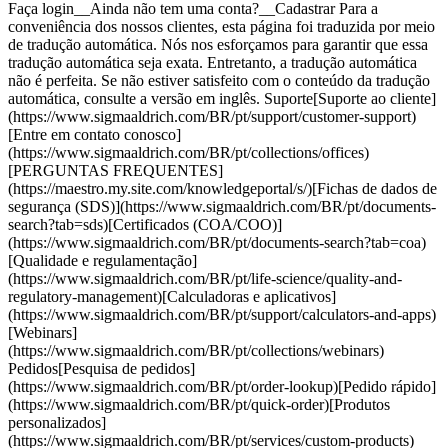
Faça login__Ainda não tem uma conta?__Cadastrar Para a
conveniência dos nossos clientes, esta página foi traduzida por meio
de tradução automática. Nós nos esforçamos para garantir que essa
tradução automática seja exata. Entretanto, a tradução automática
não é perfeita. Se não estiver satisfeito com o conteúdo da tradução
automática, consulte a versão em inglês. Suporte[Suporte ao cliente]
(https://www.sigmaaldrich.com/BR/pt/support/customer-support)
[Entre em contato conosco]
(https://www.sigmaaldrich.com/BR/pt/collections/offices)
[PERGUNTAS FREQUENTES]
(https://maestro.my.site.com/knowledgeportal/s/)[Fichas de dados de
segurança (SDS)](https://www.sigmaaldrich.com/BR/pt/documents-
search?tab=sds)[Certificados (COA/COO)]
(https://www.sigmaaldrich.com/BR/pt/documents-search?tab=coa)
[Qualidade e regulamentação]
(https://www.sigmaaldrich.com/BR/pt/life-science/quality-and-
regulatory-management)[Calculadoras e aplicativos]
(https://www.sigmaaldrich.com/BR/pt/support/calculators-and-apps)
[Webinars]
(https://www.sigmaaldrich.com/BR/pt/collections/webinars)
Pedidos[Pesquisa de pedidos]
(https://www.sigmaaldrich.com/BR/pt/order-lookup)[Pedido rápido]
(https://www.sigmaaldrich.com/BR/pt/quick-order)[Produtos
personalizados]
(https://www.sigmaaldrich.com/BR/pt/services/custom-products)