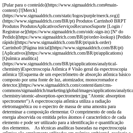
[Pular para o conteúdo](https://www.sigmaaldrich.com#main-content) [![Merck](https://www.sigmaaldrich.com/static/logos/purple/merck.svg)](https://www.sigmaaldrich.com/BR/pt) Produtos Carrinho0 BRPT Produtos ProdutosAplicativosServiçosRecursosSuporte [Login / Registrar-se](https://www.sigmaaldrich.com/oidc-sign-in) [Nº do Pedido](https://www.sigmaaldrich.com/BR/pt/order-lookup) [Pedido rápido](https://www.sigmaaldrich.com/BR/pt/quick-order) Carrinho0 [Página inicial](https://www.sigmaaldrich.com/BR/pt)[Aplicativos](https://www.sigmaaldrich.com/BR/pt/applications)[Química analítica](https://www.sigmaaldrich.com/BR/pt/applications/analytical-chemistry)Espectroscopia Atômica # Visão geral da espectroscopia atômica ![Esquema de um espectrômetro de absorção atômica básico composto por uma fonte de luz, atomizador, monocromador e detector.](https://www.sigmaaldrich.com/content/dam/cms-commons/sigmaaldrich/marketing/global/images/applications/analytical-chemistry/atomic-absorption-spectrometer.jpg "Atomic absorption spectrometer") A espectroscopia atômica utiliza a radiação eletromagnética ou o espectro de massa de uma amostra para determinar a composição elementar. O comprimento de onda da energia absorvida ou emitida pelos átomos é característico de cada elemento e pode ser utilizado para a identificação e quantificação dos elementos. As técnicas analíticas baseadas na espectroscopia atômica são amplamente utilizadas em química ambiental, geologia e ciência do solo, mineração e metalurgia, ciências alimentares e medicina. * * * ## Produtos relacionados Slide 1 of 14 1 of 4 [![Solução de ácido clorídrico 30% Ultrapur](https://www.sigmaaldrich.com/deepweb/assets/sigmaaldrich/product/structures/546/395/10e67a13-e4c4-4e30-a1da-32e605ea8bfd/640/10e67a13-e4c4-4e30-a1da-32e605ea8bfd.png) \ Supelco \ 1.01514 \ Solução de ácido clorídrico](https://www.sigmaaldrich.com/BR/pt/product/mm/101514) Visualização rápida [![Solução de ácido clorídrico 30% Suprapur®](https://www.sigmaaldrich.com/deepweb/assets/sigmaaldrich/product/structures/546/395/10e67a13-e4c4-4e30-a1da-32e605ea8bfd/640/10e67a13-e4c4-4e30-a1da-32e605ea8bfd.png) \ Supelco \ 1.00318 \ Solução de ácido clorídrico](https://www.sigmaaldrich.com/BR/pt/product/mm/100318) Visualização rápida [![Spectromelt® A 10 for X-ray fluorescence analysis, (di-lithium tetraborate)](https://www.sigmaaldrich.com/deepweb/assets/sigmaaldrich/product/images/320/735/6904be03-2dcc-4b51-ac2e-21fe2779d362/640/6904be03-2dcc-4b51-ac2e-21fe2779d362.jpg) \ Supelco \ 1.10783 \ Spectromelt® A 10](https://www.sigmaaldrich.com/BR/pt/product/mm/110783) Visualização rápida [![Spectromelt® C 10 for X-ray fluorescence analysis](https://www.sigmaaldrich.com/deepweb/assets/sigmaaldrich/product/images/241/150/a8d4cc4b-8336-4729-a4fc-c2595d7b6a9c/640/a8d4cc4b-8336-4729-a4fc-c2595d7b6a9c.jpg) \ Supelco \ 1.13990 \ Spectromelt® C 10](https://www.sigmaaldrich.com/BR/pt/product/mm/113990) Visualização rápida [![Spectromelt® C 15 MP](https://www.sigmaaldrich.com/deepweb/assets/sigmaaldrich/product/images/568/780/b489f28d-d7e3-49a9-bb85-cd8490276ce6/640/b489f28d-d7e3-49a9-bb85-cd8490276ce6.jpg) \ Supelco \ 1.17074 \ Spectromelt® C 15 MP](https://www.sigmaaldrich.com/BR/pt/product/mm/117074) Visualização rápida [![Cobalt ICP standard traceable to SRM from NIST Co(NO3)2 in HNO3 2-3% 1000 mg/l Co Certipur®](https://www.sigmaaldrich.com/deepweb/assets/sigmaaldrich/product/images/139/747/b0536d9e-779e-4299-93eb-bcb3ed005ae0/640/b0536d9e-779e-4299-93eb-bcb3ed005ae0.jpg) \ Supelco \ 1.70313 \ Cobalt ICP standard](https://www.sigmaaldrich.com/BR/pt/product/mm/170313) Visualização rápida [![Gold ICP standard traceable to SRM from NIST H(AuCl4) in HCl 7% 1000 mg/l Au Certipur®](https://www.sigmaaldrich.com/deepweb/assets/sigmaaldrich/product/images/326/970/62933cbe-b322-48ca-9e62-1b2936f7f60b/640/62933cbe-b322-48ca-9e62-1b2936f7f60b.jpg) \ Supelco \ 1.70321 \ Gold ICP standard](https://www.sigmaaldrich.com/BR/pt/product/mm/170321) Visualização rápida [![Solução padrão multi-elementos IV para ICP (23 elements in diluted nitric acid) 1000 mg/l: Ag, Al, B, Ba, Bi, Ca, Cd, Co, Cr, Cu, Fe, Ga, In, K, Li, Mg, Mn, Na, Ni, Pb, Sr, Tl, Zn Certipur®](https://www.sigmaaldrich.com/deepweb/assets/sigmaaldrich/product/images/199/164/3175bd47-0e39-467c-b850-bfc81dd332b0/640/3175bd47-0e39-467c-b850-bfc81dd332b0.jpg) \ Supelco \ 1.11355 \ Solução padrão multi-elementos IV para ICP](https://www.sigmaaldrich.com/BR/pt/product/mm/111355) Visualização rápida [![Ácido nítrico a 65% Suprapur®](https://www.sigmaaldrich.com/deepweb/assets/sigmaaldrich/product/structures/200/904/4b93f8df-ba36-47d1-9ab2-8dcf3e4d1ecb/640/4b93f8df-ba36-47d1-9ab2-8dcf3e4d1ecb.png) \ Supelco \ 1.00441 \ Ácido nítrico a 65%](https://www.sigmaaldrich.com/BR/pt/product/mm/100441) Visualização rápida [![Ácido nítrico a 60% Ultrapur](https://www.sigmaaldrich.com/deepweb/assets/sigmaaldrich/product/structures/200/904/4b93f8df-ba36-47d1-9ab2-8dcf3e4d1ecb/640/4b93f8df-ba36-47d1-9ab2-8dcf3e4d1ecb.png) \ Supelco \ 1.01518 \ Ácido nítrico a 60%](https://www.sigmaaldrich.com/BR/pt/product/mm/101518) Visualização rápida [![Peróxido de hidrogênio 30% Suprapur®](https://www.sigmaaldrich.com/deepweb/assets/sigmaaldrich/product/structures/265/851/c3680381-a60f-4424-82fd-6b1681321cb0/640/c3680381-a60f-4424-82fd-6b1681321cb0.png) \ Supelco \ 1.07298 \ Peróxido de hidrogênio 30%](https://www.sigmaaldrich.com/BR/pt/product/mm/107298) Visualização rápida [![Spectromelt® A 100 di-lithiumtetraborate, for X-ray fluorescence analysis](https://www.sigmaaldrich.com/deepweb/assets/sigmaaldrich/product/images/320/735/6904be03-2dcc-4b51-ac2e-21fe2779d362/640/6904be03-2dcc-4b51-ac2e-21fe2779d362.jpg) \ Supelco \ 1.12630 \ Spectromelt® A 100](https://www.sigmaaldrich.com/BR/pt/product/mm/112630) Visualização rápida [![Spectromelt® C 15 MP](https://www.sigmaaldrich.com/deepweb/assets/sigmaaldrich/product/images/568/780/b489f28d-d7e3-49a9-bb85-cd8490276ce6/640/b489f28d-d7e3-49a9-bb85-cd8490276ce6.jpg) \ Supelco \ 1.17074 \ Spectromelt® C 15 MP](https://www.sigmaaldrich.com/BR/pt/product/mm/117074) Visualização rápida [![Milli-Q® IQ Element water purification unit Produces high-quality Type 1 ultrapure water for trace elemental analysis](https://www.sigmaaldrich.com/deepweb/assets/sigmaaldrich/product/images/420/107/fbb5889e-4b31-48d5-8996-51b7a37495b5/640/fbb5889e-4b31-48d5-8996-51b7a37495b5.jpg) \ Milli-Q \ ZIQELEMT0 \ Milli-Q® IQ Element water purification unit](https://www.sigmaaldrich.com/BR/pt/product/mm/ziqelemt0) Visualização rápida * * * ## Categorias em destaque [![Coleção de itens relacionados a padrões de química analítica. Inclui um frasco com um rótulo amarelo e vários documentos. Um dos documentos é um documento de acreditação. Outro documento apresenta gráficos e texto impressos. O fundo é branco e sem características distintivas.](https://www.sigmaaldrich.com/content/dam/cms-commons/sigmaaldrich/marketing/global/images/categories/reference-materials/tracecert.jpg "Padrões inorgânicos TraceCERT® para AAS, ICP e IC")](https://www.sigmaaldrich.com/BR/pt/products/analytical-chemistry/reference-materials/icp-and-aas-standards) [Normas ICP e AAS](https://www.sigmaaldrich.com/BR/pt/products/analytical-chemistry/reference-materials/icp-and-aas-standards) Aprimore a análise de traços inorgânicos com nossos padrões AAS e ICP certificados. Soluções rastreáveis pelo NIST disponíveis. [Produtos da loja](https://www.sigmaaldrich.com/BR/pt/products/analytical-chemistry/reference-materials/icp-and-aas-standards) [![Uma coleção diversificada de comprimidos e cápsulas farmacêuticas. Elas vêm em várias formas e cores, incluindo rosa, amarelo, branco, azul e vermelho. Algumas cápsulas são transparentes ou opacas, com extremidades de cores diferentes.](https://www.sigmaaldrich.com/content/dam/cms-commons/sigmaaldrich/marketing/global/images/categories/reference-materials/pills.jpg "Comprimidos")](https://www.sigmaaldrich.com/BR/pt/products/analytical-chemistry/reference-materials/inorganic-elemental-impurity-mix-standards) [Padrões de mistura de impurezas elementares inorgânicas](https://www.sigmaaldrich.com/BR/pt/products/analytical-chemistry/reference-materials/inorganic-elemental-impurity-mix-standards) Navegue pela nossa seleção de materiais de referência de misturas de impurezas elementares inorgânicas, de acordo com as diretrizes ICHQ3D, para seus testes baseados em ICP ou AAS de produtos farmacêuticos em análises farmacêuticas. [Produtos da loja](https://www.sigmaaldrich.com/BR/pt/products/analytical-chemistry/reference-materials/inorganic-elemental-impurity-mix-standards) [![Duas garrafas de produtos químicos de laboratório contra um fundo amarelo. A garrafa à esquerda é maior, com uma tampa vermelha e um rótulo que inclui símbolos de perigo. A garrafa menor à direita tem uma tampa preta e um rótulo branco e verde.](https://www.sigmaaldrich.com/content/dam/cms-commons/sigmaaldrich/marketing/global/images/categories/lab-chemicals/acids.jpg "Garrafas de ácidos")](https://www.sigmaaldrich.com/BR/pt/products/chemistry-and-biochemicals/lab-chemicals/acids) [Ácidos](https://www.sigmaaldrich.com/BR/pt/products/chemistry-and-biochemicals/lab-chemicals/acids) Descubra uma ampla gama de ácidos: Supelco® para análise, Sigma-Aldrich® para laboratórios, SAFC® para biofarmacêutica. Soluções personalizadas para necessidades variadas. [Produtos da loja](https://www.sigmaaldrich.com/BR/pt/products/chemistry-and-biochemicals/lab-chemicals/acids) [![Três sistemas de purificação de água de bancada Milli-Q®. Sistema de purificação de água ultrapura e pura Milli-Q® IQ 7003/05/10/15 - Sistema de purificação de água de laboratório tipo 1 e tipo 2 com unidades de produção e tanque, além de dispensadores de água pura e ultrapura. Da esquerda para a direita, os dois primeiros siste