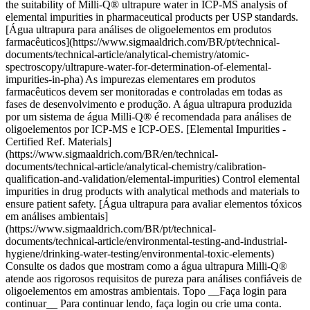
the suitability of Milli-Q® ultrapure water in ICP-MS analysis of
elemental impurities in pharmaceutical products per USP standards.
[Água ultrapura para análises de oligoelementos em produtos
farmacêuticos](https://www.sigmaaldrich.com/BR/pt/technical-
documents/technical-article/analytical-chemistry/atomic-
spectroscopy/ultrapure-water-for-determination-of-elemental-
impurities-in-pha) As impurezas elementares em produtos
farmacêuticos devem ser monitoradas e controladas em todas as
fases de desenvolvimento e produção. A água ultrapura produzida
por um sistema de água Milli-Q® é recomendada para análises de
oligoelementos por ICP-MS e ICP-OES. [Elemental Impurities -
Certified Ref. Materials]
(https://www.sigmaaldrich.com/BR/en/technical-
documents/technical-article/analytical-chemistry/calibration-
qualification-and-validation/elemental-impurities) Control elemental
impurities in drug products with analytical methods and materials to
ensure patient safety. [Água ultrapura para avaliar elementos tóxicos
em análises ambientais]
(https://www.sigmaaldrich.com/BR/pt/technical-
documents/technical-article/environmental-testing-and-industrial-
hygiene/drinking-water-testing/environmental-toxic-elements)
Consulte os dados que mostram como a água ultrapura Milli-Q®
atende aos rigorosos requisitos de pureza para análises confiáveis de
oligoelementos em amostras ambientais. Topo __Faça login para
continuar__ Para continuar lendo, faça login ou crie uma conta.