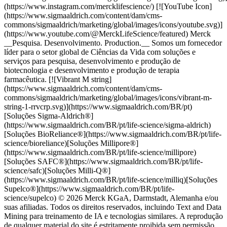
(https://www.instagram.com/mercklifescience/) [![YouTube Icon]
(https://www.sigmaaldrich.com/content/dam/cms-
commons/sigmaaldrich/marketing/global/images/icons/youtube.svg)]
(https://www.youtube.com/@MerckLifeScience/featured) Merck
__Pesquisa. Desenvolvimento. Production.__ Somos um fornecedor
líder para o setor global de Ciências da Vida com soluções e
serviços para pesquisa, desenvolvimento e produção de
biotecnologia e desenvolvimento e produção de terapia
farmacêutica. [![Vibrant M string]
(https://www.sigmaaldrich.com/content/dam/cms-
commons/sigmaaldrich/marketing/global/images/icons/vibrant-m-
string-1-rrvcrp.svg)](https://www.sigmaaldrich.com/BR/pt)
[Soluções Sigma-Aldrich®]
(https://www.sigmaaldrich.com/BR/pt/life-science/sigma-aldrich)
[Soluções BioReliance®](https://www.sigmaaldrich.com/BR/pt/life-
science/bioreliance)[Soluções Millipore®]
(https://www.sigmaaldrich.com/BR/pt/life-science/millipore)
[Soluções SAFC®](https://www.sigmaaldrich.com/BR/pt/life-
science/safc)[Soluções Milli-Q®]
(https://www.sigmaaldrich.com/BR/pt/life-science/milliq)[Soluções
Supelco®](https://www.sigmaaldrich.com/BR/pt/life-
science/supelco) © 2026 Merck KGaA, Darmstadt, Alemanha e/ou
suas afiliadas. Todos os direitos reservados, incluindo Text and Data
Mining para treinamento de IA e tecnologias similares. A reprodução
de qualquer material do site é estritamente proibida sem permissão.