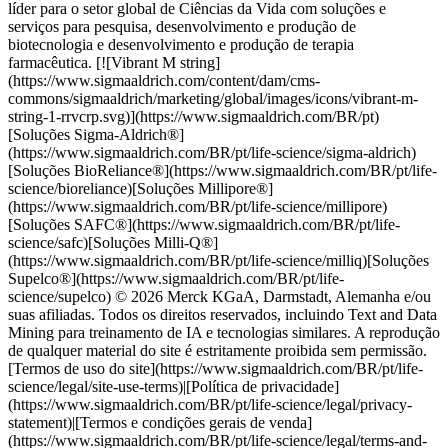
líder para o setor global de Ciências da Vida com soluções e
serviços para pesquisa, desenvolvimento e produção de
biotecnologia e desenvolvimento e produção de terapia
farmacêutica. [![Vibrant M string]
(https://www.sigmaaldrich.com/content/dam/cms-
commons/sigmaaldrich/marketing/global/images/icons/vibrant-m-
string-1-rrvcrp.svg)](https://www.sigmaaldrich.com/BR/pt)
[Soluções Sigma-Aldrich®]
(https://www.sigmaaldrich.com/BR/pt/life-science/sigma-aldrich)
[Soluções BioReliance®](https://www.sigmaaldrich.com/BR/pt/life-
science/bioreliance)[Soluções Millipore®]
(https://www.sigmaaldrich.com/BR/pt/life-science/millipore)
[Soluções SAFC®](https://www.sigmaaldrich.com/BR/pt/life-
science/safc)[Soluções Milli-Q®]
(https://www.sigmaaldrich.com/BR/pt/life-science/milliq)[Soluções
Supelco®](https://www.sigmaaldrich.com/BR/pt/life-
science/supelco) © 2026 Merck KGaA, Darmstadt, Alemanha e/ou
suas afiliadas. Todos os direitos reservados, incluindo Text and Data
Mining para treinamento de IA e tecnologias similares. A reprodução
de qualquer material do site é estritamente proibida sem permissão.
[Termos de uso do site](https://www.sigmaaldrich.com/BR/pt/life-
science/legal/site-use-terms)|[Política de privacidade]
(https://www.sigmaaldrich.com/BR/pt/life-science/legal/privacy-
statement)|[Termos e condições gerais de venda]
(https://www.sigmaaldrich.com/BR/pt/life-science/legal/terms-and-