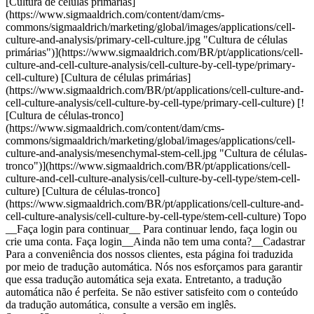
[Cultura de células primárias]
(https://www.sigmaaldrich.com/content/dam/cms-
commons/sigmaaldrich/marketing/global/images/applications/cell-
culture-and-analysis/primary-cell-culture.jpg "Cultura de células
primárias")](https://www.sigmaaldrich.com/BR/pt/applications/cell-
culture-and-cell-culture-analysis/cell-culture-by-cell-type/primary-
cell-culture) [Cultura de células primárias]
(https://www.sigmaaldrich.com/BR/pt/applications/cell-culture-and-
cell-culture-analysis/cell-culture-by-cell-type/primary-cell-culture) [!
[Cultura de células-tronco]
(https://www.sigmaaldrich.com/content/dam/cms-
commons/sigmaaldrich/marketing/global/images/applications/cell-
culture-and-analysis/mesenchymal-stem-cell.jpg "Cultura de células-
tronco")](https://www.sigmaaldrich.com/BR/pt/applications/cell-
culture-and-cell-culture-analysis/cell-culture-by-cell-type/stem-cell-
culture) [Cultura de células-tronco]
(https://www.sigmaaldrich.com/BR/pt/applications/cell-culture-and-
cell-culture-analysis/cell-culture-by-cell-type/stem-cell-culture) Topo
__Faça login para continuar__ Para continuar lendo, faça login ou
crie uma conta. Faça login__Ainda não tem uma conta?__Cadastrar
Para a conveniência dos nossos clientes, esta página foi traduzida
por meio de tradução automática. Nós nos esforçamos para garantir
que essa tradução automática seja exata. Entretanto, a tradução
automática não é perfeita. Se não estiver satisfeito com o conteúdo
da tradução automática, consulte a versão em inglês.