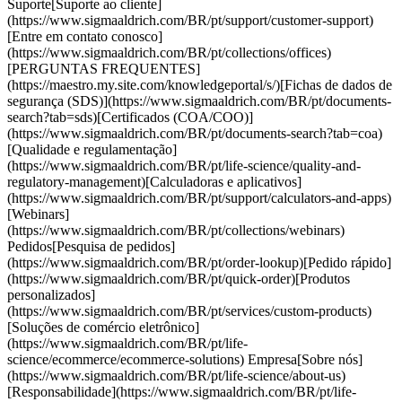
Suporte[Suporte ao cliente]
(https://www.sigmaaldrich.com/BR/pt/support/customer-support)
[Entre em contato conosco]
(https://www.sigmaaldrich.com/BR/pt/collections/offices)
[PERGUNTAS FREQUENTES]
(https://maestro.my.site.com/knowledgeportal/s/)[Fichas de dados de
segurança (SDS)](https://www.sigmaaldrich.com/BR/pt/documents-
search?tab=sds)[Certificados (COA/COO)]
(https://www.sigmaaldrich.com/BR/pt/documents-search?tab=coa)
[Qualidade e regulamentação]
(https://www.sigmaaldrich.com/BR/pt/life-science/quality-and-
regulatory-management)[Calculadoras e aplicativos]
(https://www.sigmaaldrich.com/BR/pt/support/calculators-and-apps)
[Webinars]
(https://www.sigmaaldrich.com/BR/pt/collections/webinars)
Pedidos[Pesquisa de pedidos]
(https://www.sigmaaldrich.com/BR/pt/order-lookup)[Pedido rápido]
(https://www.sigmaaldrich.com/BR/pt/quick-order)[Produtos
personalizados]
(https://www.sigmaaldrich.com/BR/pt/services/custom-products)
[Soluções de comércio eletrônico]
(https://www.sigmaaldrich.com/BR/pt/life-
science/ecommerce/ecommerce-solutions) Empresa[Sobre nós]
(https://www.sigmaaldrich.com/BR/pt/life-science/about-us)
[Responsabilidade](https://www.sigmaaldrich.com/BR/pt/life-