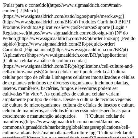
[Pular para o conteúdo](https://www.sigmaaldrich.com#main-
content) [![Merck]
(https://www.sigmaaldrich.com/static/logos/purple/merck.svg)]
(https://www.sigmaaldrich.com/BR/pt) Produtos Carrinho0 BRPT
Produtos ProdutosAplicativosServiçosRecursosSuporte [Login /
Registrar-se](https://www.sigmaaldrich.com/oidc-sign-in) [Nº do
Pedido](https://www.sigmaaldrich.com/BR/pt/order-lookup) [Pedido
rápido](https://www.sigmaaldrich.com/BR/pt/quick-order)
Carrinho0 [Página inicial](https://www.sigmaaldrich.com/BR/pt)
[Aplicativos](https://www.sigmaaldrich.com/BR/pt/applications)
[Cultura celular e análise de cultura celular]
(https://www.sigmaaldrich.com/BR/pt/applications/cell-culture-and-
cell-culture-analysis)Cultura celular por tipo de célula # Cultura
celular por tipo de célula Linhagens celulares imortalizadas e células
de explantes primários de diversos organismos, incluindo plantas,
insetos, mamíferos, bactérias, fungos e leveduras podem ser
cultivadas *in vitro*. As condições de cultura celular variam
amplamente por tipo de célula. Desde a cultura de tecidos vegetais
até cultura de microrganismos, cultura de células de insetos e cultura
celular de mamíferos, as células têm necessidades específicas para
crescimento e manutenção adequados. [![Cultura celular de
mamíferos](https://www.sigmaaldrich.com/content/dam/cms-
commons/sigmaaldrich/marketing/global/images/applications/cell-
culture-and-analysis/mammalian-cell-culture.jpg "Cultura celular de