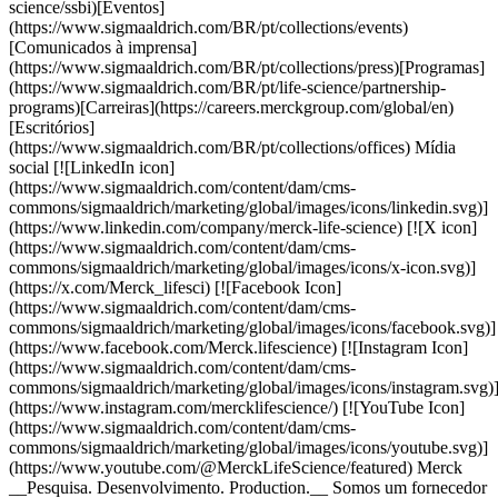
science/ssbi)[Eventos]
(https://www.sigmaaldrich.com/BR/pt/collections/events)
[Comunicados à imprensa]
(https://www.sigmaaldrich.com/BR/pt/collections/press)[Programas]
(https://www.sigmaaldrich.com/BR/pt/life-science/partnership-
programs)[Carreiras](https://careers.merckgroup.com/global/en)
[Escritórios]
(https://www.sigmaaldrich.com/BR/pt/collections/offices) Mídia
social [![LinkedIn icon]
(https://www.sigmaaldrich.com/content/dam/cms-
commons/sigmaaldrich/marketing/global/images/icons/linkedin.svg)]
(https://www.linkedin.com/company/merck-life-science) [![X icon]
(https://www.sigmaaldrich.com/content/dam/cms-
commons/sigmaaldrich/marketing/global/images/icons/x-icon.svg)]
(https://x.com/Merck_lifesci) [![Facebook Icon]
(https://www.sigmaaldrich.com/content/dam/cms-
commons/sigmaaldrich/marketing/global/images/icons/facebook.svg)]
(https://www.facebook.com/Merck.lifescience) [![Instagram Icon]
(https://www.sigmaaldrich.com/content/dam/cms-
commons/sigmaaldrich/marketing/global/images/icons/instagram.svg)
(https://www.instagram.com/mercklifescience/) [![YouTube Icon]
(https://www.sigmaaldrich.com/content/dam/cms-
commons/sigmaaldrich/marketing/global/images/icons/youtube.svg)]
(https://www.youtube.com/@MerckLifeScience/featured) Merck
__Pesquisa. Desenvolvimento. Production.__ Somos um fornecedor