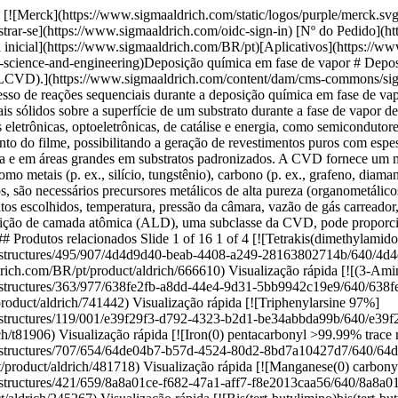
alização rápida [![(3-Aminopropil)trietoxisilano ≥98.0%](https://www.sigmaaldrich.com/deepweb/assets/sigmaaldrich/product/structures/363/977/638fe2fb-a8dd-44e4-9d31-5bb9942c19e9/640/638fe2fb-a8dd-44e4-9d31-5bb9942c19e9.png) \ Sigma-Aldrich \ 741442 \ (3-Aminopropil)trietoxisilano](https://www.sigmaaldrich.com/BR/pt/product/aldrich/741442) Visualização rápida [![Triphenylarsine 97%](https://www.sigmaaldrich.com/deepweb/assets/sigmaaldrich/product/structures/119/001/e39f29f3-d792-4323-b2d1-be34abbda99b/640/e39f29f3-d792-4323-b2d1-be34abbda99b.png) \ Sigma-Aldrich \ T81906 \ Triphenylarsine](https://www.sigmaaldrich.com/BR/pt/product/aldrich/t81906) Visualização rápida [![Iron(0) pentacarbonyl >99.99% trace metals basis](https://www.sigmaaldrich.com/deepweb/assets/sigmaaldrich/product/structures/707/654/64de04b7-b57d-4524-80d2-8bd7a10427d7/640/64de04b7-b57d-4524-80d2-8bd7a10427d7.png) \ Sigma-Aldrich \ 481718 \ Iron(0) pentacarbonyl](https://www.sigmaaldrich.com/BR/pt/product/aldrich/481718) Visualização rápida [![Manganese(0) carbonyl 98%](https://www.sigmaaldrich.com/deepweb/assets/sigmaaldrich/product/structures/421/659/8a8a01ce-f682-47a1-aff7-f8e2013caa56/640/8a8a01ce-f682-47a1-aff7-f8e2013caa56.png) \ Sigma-Aldrich \ 245267 \ Manganese(0) carbonyl](https://www.sigmaaldrich.com/BR/pt/product/aldrich/245267) Visualização rápida [![Bis(tert-butylimino)bis(tert-butylamino)tungsten 99.9% trace metals basis](https://www.sigmaaldrich.com/deepweb/assets/sigmaaldrich/product/structures/361/628/e0b01f1e-fa94-40e9-835d-aa61258ee598/640/e0b01f1e-fa94-40e9-835d-aa61258ee598.png) \ Sigma-Aldrich \ 718688 \ Bis(*tert*-butylimino)bis(*tert*-butylamino)tungsten](https://www.sigmaaldrich.com/BR/pt/product/aldrich/718688) Visualização rápida [![Hexamethyldisilazane reagent grade, ≥99%](https://www.sigmaaldrich.com/deepweb/assets/sigmaaldrich/product/structures/976/123/9c48d95a-4631-45f5-8f86-9175ad5ced60/640/9c48d95a-4631-45f5-8f86-9175ad5ced60.png) \ Sigma-Aldrich \ 440191 \ Hexamethyldisilazane](https://www.sigmaaldrich.com/BR/pt/product/aldrich/440191) Visualização rápida [![Trimethylgallium packaged for use in deposition systems](https://www.sigmaaldrich.com/deepweb/assets/sigmaaldrich/product/structures/176/382/37f7bef5-dc86-4606-8573-ea94169c90ef/640/37f7bef5-dc86-4606-8573-ea94169c90ef.png) \ Sigma-Aldrich \ 730734 \ Trimethylgallium](https://www.sigmaaldrich.com/BR/pt/product/aldrich/730734) Visualização rápida [![Tetrakis(dimethylamido)titanium(IV) 99.999% trace metals basis](https://www.sigmaaldrich.com/deepweb/assets/sigmaaldrich/product/structures/594/862/d24e6cfc-8d56-4287-91ff-111856862610/640/d24e6cfc-8d56-4287-91ff-111856862610.png) \ Sigma-Aldrich \ 469858 \ Tetrakis(dimethylamido)titanium(IV)](https://www.sigmaaldrich.com/BR/pt/product/aldrich/469858) Visualização rápida [![Bis(pentamethylcyclopentadienyl)cobalt(II)](https://www.sigmaaldrich.com/deepweb/assets/sigmaaldrich/product/structures/125/163/3d830fd7-d7a4-4772-99df-64f0fce8ec9c/640/3d830fd7-d7a4-4772-99df-64f0fce8ec9c.png) \ Sigma-Aldrich \ 401781 \ Bis(pentamethylcyclopentadienyl)cobalt(II)](https://www.sigmaaldrich.com/BR/pt/product/aldrich/401781) Visualização rápida [![Tungsten hexacarbonyl 99.99% trace metals basis (excluding Mo), purified by sublimation](https://www.sigmaaldrich.com/deepweb/assets/sigmaaldrich/product/struct