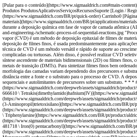
[Pular para o conteúdo](https://www.sigmaaldrich.com#main-content) [![Merck](https://www.sigmaaldrich.com/static/logos/purple/merck.svg)](https://www.sigmaaldrich.com/BR/pt) Produtos Carrinho0 BRPT Produtos ProdutosAplicativosServiçosRecursosSuporte [Login / Registrar-se](https://www.sigmaaldrich.com/oidc-sign-in) [Nº do Pedido](https://www.sigmaaldrich.com/BR/pt/order-lookup) [Pedido rápido](https://www.sigmaaldrich.com/BR/pt/quick-order) Carrinho0 [Página inicial](https://www.sigmaaldrich.com/BR/pt)[Aplicativos](https://www.sigmaaldrich.com/BR/pt/applications)[Ciência e engenharia de materiais](https://www.sigmaaldrich.com/BR/pt/applications/materials-science-and-engineering)Deposição química em fase de vapor # Deposição química em fase de vapor ![Processo de reações sequenciais durante a deposição química em fase de vapor de camada atômica (ALCVD).](https://www.sigmaaldrich.com/content/dam/cms-commons/sigmaaldrich/marketing/global/images/applications/materials-science-and-engineering-/schematic-process-of-sequential-reactions.jpg "Processo de reações sequenciais durante a deposição química em fase de vapor de camada atômica (ALCVD).") A deposição química em fase de vapor (CVD) é um método de deposição epitaxial de filmes de materiais sólidos sobre a superfície de um substrato durante a fase de vapor de uma reação química controlada. A CVD, também chamada de deposição de filmes finos, é usada predominantemente para aplicações eletrônicas, optoeletrônicas, de catálise e energia, como semicondutores, preparação de wafer de silício e células solares imprimíveis. A técnica de CVD é um método versátil e rápido de suporte ao crescimento do filme, possibilitando a geração de revestimentos puros com espessura uniforme e porosidade controlada, mesmo em superfícies complicadas ou tortuosas. Além disso, é possível realizar CVD seletiva e em áreas grandes em substratos padronizados. A CVD fornece um método de crescimento escalonável, controlável e econômico para a síntese ascendente de materiais bidimensionais (2D) ou filmes finos, como metais (p. ex., silício, tungstênio), carbono (p. ex., grafeno, diamante), arsenídeos, carbonetos, nitretos, óxidos e dicalcogenídeos de metais de transição (DMTs). Para sintetizar filmes finos bem ordenados, são necessários precursores metálicos de alta pureza (organometálicos, haletos, alquilas, alcóxidos e cetonatos). A composição e a morfologia das camadas variam dependendo dos precursores e substratos escolhidos, temperatura, pressão da câmara, vazão de gás carreador, quantidade e proporção de materiais de origem, bem como da distância entre a fonte e o substrato para o processo de CVD. A deposição de camada atômica (ALD), uma subclasse da CVD, pode proporcionar maior controle da deposição de filmes finos por meio de reações sequenciais e autolimitantes de precursores sobre um substrato. * * * ## Produtos relacionados Slide 1 of 16 1 of 4 [![Tetrakis(dimethylamido)hafnium(IV) packaged for use in deposition systems](https://www.sigmaaldrich.com/deepweb/assets/sigmaaldrich/product/structures/495/907/4d4d9d40-beab-4408-a249-28163802714b/640/4d4d9d40-beab-4408-a249-28163802714b.png) \ Sigma-Aldrich \ 666610 \ Tetrakis(dimethylamido)hafnium(IV)](https://www.sigmaaldrich.com/BR/pt/product/aldrich/666610) Visu