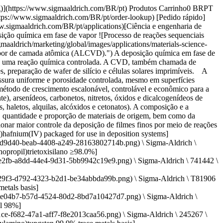
ures/132/850/d7ab847e-314e-456e-8df8-84be636bd1e9/640/d7ab847e-314e-456e-8df8-84be636bd1e9.png) \ Sigma-Aldrich \ 472956 \ Tungsten hexacarbonyl](https://www.sigmaaldrich.com/BR/pt/product/aldrich/472956) Visualização rápida [![2,4,6,8-Tetramethylcyclotetrasiloxane ≥98.5%, ≥99.999% trace metals basis](https://www.sigmaaldrich.com/deepweb/assets/sigmaaldrich/product/structures/205/789/90cfac33-b72a-4640-86fd-f47ec21ba412/640/90cfac33-b72a-4640-86fd-f47ec21ba412.png) \ Sigma-Aldrich \ 512990 \ 2,4,6,8-Tetramethylcyclotetrasiloxane](https://www.sigmaaldrich.com/BR/pt/product/aldrich/512990) Visualização rápida [![Disilane electronic grade](https://www.sigmaaldrich.com/deepweb/assets/sigmaaldrich/product/structures/597/945/3bac1217-2765-4d8b-a998-4ada934e83b8/640/3bac1217-2765-4d8b-a998-4ada934e83b8.png) \ Sigma-Aldrich \ 463043 \ Disilane](https://www.sigmaaldrich.com/BR/pt/product/aldrich/463043) Visualização rápida [![Tris(tert-butoxy)silanol packaged for use in deposition systems](https://www.sigmaaldrich.com/deepweb/assets/sigmaaldrich/product/structures/157/005/357892eb-8fa3-495e-be7d-b5584ef63caa/640/357892eb-8fa3-495e-be7d-b5584ef63caa.png) \ Sigma-Aldrich \ 697281 \ Tris(*tert*-butoxy)silanol](https://www.sigmaaldrich.com/BR/pt/product/aldrich/697281) Visualização rápida [![Manganese(0) carbonyl 98%](https://www.sigmaaldrich.com/deepweb/assets/sigmaaldrich/product/structures/421/659/8a8a01ce-f682-47a1-aff7-f8e2013caa56/640/8a8a01ce-f682-47a1-aff7-f8e2013caa56.png) \ Sigma-Aldrich \ 245267 \ Manganese(0) carbonyl](https://www.sigmaaldrich.com/BR/pt/product/aldrich/245267) Visualização rápida [![Boron trifluoride electronic grade, ≥99.99%](https://www.sigmaaldrich.com/deepweb/assets/sigmaaldrich/product/structures/153/114/81e79110-b190-4c0a-ad2b-70c17b166b14/640/81e79110-b190-4c0a-ad2b-70c17b166b14.png) \ Sigma-Aldrich \ 463086 \ Boron trifluoride](https://www.sigmaaldrich.com/BR/pt/product/aldrich/463086) Visualização rápida * * * ## Categorias em destaque [![Deposição de soluções e deposição em fase de vapor são duas vias de síntese usadas para a formação de revestimentos e filmes finos de precisão e avançados.](https://www.sigmaaldrich.com/content/dam/cms-commons/sigmaaldrich/marketing/global/images/categories/energy-materials/solution-vapor-mcp.jpg "Precursores de deposição em fase de vapor e soluções")](https://www.sigmaaldrich.com/BR/pt/products/materials-science/energy-materials/solution-and-vapor-deposition-precursors) [Precursores de deposição em fase de vapor e soluções](https://www.sigmaaldrich.com/BR/pt/products/materials-science/energy-materials/solution-and-vapor-deposition-precursors) Nossos precursores de alta qualidade para deposição de solução e deposição de vapor são ideais para... [Comprar produtos](https://www.sigmaaldrich.com/BR/pt/products/materials-science/energy-materials/solution-and-vapor-deposition-precursors) [![São seis pequenas pilhas de sais de alta pureza, cada uma com uma cor distinta, ordenadamente dispostas em uma fileira contra um fundo branco. Da esquerda para a direita, os sais e suas fórmulas químicas correspondentes são: 1) Cloreto de magnésio (MgCl2): Sal branco, 2) Cloreto de Cálcio (CaCl2): Sal ro