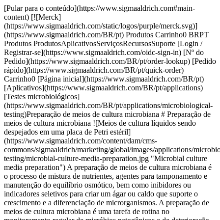
[Pular para o conteúdo](https://www.sigmaaldrich.com#main-content) [![Merck](https://www.sigmaaldrich.com/static/logos/purple/merck.svg)](https://www.sigmaaldrich.com/BR/pt) Produtos Carrinho0 BRPT Produtos ProdutosAplicativosServiçosRecursosSuporte [Login / Registrar-se](https://www.sigmaaldrich.com/oidc-sign-in) [Nº do Pedido](https://www.sigmaaldrich.com/BR/pt/order-lookup) [Pedido rápido](https://www.sigmaaldrich.com/BR/pt/quick-order) Carrinho0 [Página inicial](https://www.sigmaaldrich.com/BR/pt)[Aplicativos](https://www.sigmaaldrich.com/BR/pt/applications)[Testes microbiológicos](https://www.sigmaaldrich.com/BR/pt/applications/microbiological-testing)Preparação de meios de cultura microbiana # Preparação de meios de cultura microbiana ![Meios de cultura líquidos sendo despejados em uma placa de Petri estéril](https://www.sigmaaldrich.com/content/dam/cms-commons/sigmaaldrich/marketing/global/images/applications/microbiological-testing/microbial-culture-media-preparation.jpg "Microbial culture media preparation") A preparação de meios de cultura microbiana é o processo de mistura de nutrientes, agentes para tamponamento e manutenção do equilíbrio osmótico, bem como inibidores ou indicadores seletivos para criar um ágar ou caldo que suporte o crescimento e a diferenciação de microrganismos. A preparação de meios de cultura microbiana é uma tarefa de rotina no monitoramento regular de micróbios patogênicos e de deterioração em testes microbiológicos. * * * ## Produtos relacionados Slide 1 of 15 1 of 4 [![GranuCult® BPW GranuCult® prime, ISO 19250, ISO 6579-1, ISO 21528-1, ISO 22964, FDA-BAM, EP, granular, pkg of 0.5-25 kg](https://www.sigmaaldrich.com/deepweb/assets/sigmaaldrich/product/images/421/938/d5697a73-a483-4db7-ad3d-f9182cb996b2/640/d5697a73-a483-4db7-ad3d-f9182cb996b2.jpg) \ Millipore \ 1.07228 \ GranuCult® BPW](https://www.sigmaaldrich.com/BR/pt/product/mm/107228) Visualização rápida [![Ágar de soja tríptica - meio de cultura desidratado GranuCult® prime, EP, USP, JP, ISO 11133, FDA (BAM), granular, suitable for microbiology](https://www.sigmaaldrich.com/deepweb/assets/sigmaaldrich/product/images/295/209/27e42456-0eb4-4281-8870-c5b50448ab81/640/27e42456-0eb4-4281-8870-c5b50448ab81.jpg) \ Millipore \ 1.05458 \ Ágar de soja tríptica - meio de cultura desidratado](https://www.sigmaaldrich.com/BR/pt/product/mm/105458) Visualização rápida [![Ágar para contagem em placa GranuCult® prime, ISO 4833, IFU, ISO 17410, FDA-BAM, granular, suitable for food and beverages](https://www.sigmaaldrich.com/deepweb/assets/sigmaaldrich/product/images/251/110/c1383e21-a0ad-434c-ad58-d2f1b1d1e1c1/640/c1383e21-a0ad-434c-ad58-d2f1b1d1e1c1.jpg) \ Millipore \ 1.05463 \ Ágar para contagem em placa](https://www.sigmaaldrich.com/BR/pt/product/mm/105463) Visualização rápida [![Ágar Sabouraud Dextrose GranuCult® prime, Dextrose 4 %, EP 5.6, USP 29, JP 4.05, granular, for yeasts, for molds, pack of 500 g and 5 kg](https://www.sigmaaldrich.com/deepweb/assets/sigmaaldrich/product/images/157/197/ce32c30d-52be-4d77-bbda-4fcde4ee3aea/640/ce32c30d-52be-4d77-bbda-4fcde4ee3aea.jpg) \ Millipore \ 1.05438 \ Ágar Sabouraud Dextrose](https://www.sigmaaldrich.com/BR/pt/product/mm/105438) Visualização rápida [![Ágar extrato de levedura glicose cloranfenicol FIL-IDF GranuCult® plus GranuCult® plus, FIL-IDF, for yeasts, for molds, granular, suitable for microbiology, pack of 500 g](https://www.sigmaaldrich.com/deepweb/assets/sigmaaldrich/product/images/371/314/58d71841-c37b-4b39-a13b-e979b6c7c6ae/640/58d71841-c37b-4b39-a13b-e979b6c7c6ae.jpg) \ Millipore \ 1.16000 \ Ágar extrato de levedura glicose cloranfenicol FIL-IDF GranuCult® plus](https://www.sigmaaldrich.com/BR/pt/product/mm/116000) Visualização rápida [![Ágar batata-dextrose GranuCult® prime, USP, APHA, granular, suitable for pharmaceutical](https://www.sigmaaldrich.com/deepweb/assets/sigmaaldrich/product/images/842/036/099f3b78-7770-4c4f-9888-7621c8d48c0e/640/099f3b78-7770-4c4f-9888-7621c8d48c0e.jpg) \ Millipore \ 1.10130 \ Ágar batata-dextrose](https://www.sigmaaldrich.com/BR/pt/product/mm/110130) Visualização rápida [![Extrato de levedura suitable for microbiology, medium granules](https://www.sigmaaldrich.com/deepweb/assets/sigmaaldrich/product/images/421/214/8cf684d8-0664-4db8-8f94-7ca6fb98bdf1/640/8cf684d8-0664-4db8-8f94-7ca6fb98bdf1.jpg) \ Millipore \ 1.03753 \ Extrato de levedura](https://www.sigmaaldrich.com/BR/pt/product/mm/103753) Visualização rápida [![Peptona de caseína (triptona) Pancreatically Digested, (Granulated), (Prime), 3.0-5.0% Amino Nitrogen, 12.0 -14.0% Nitrogen](https://www.sigmaaldrich.com/deepweb/assets/sigmaaldrich/product/images/190/435/ccde5b0a-b254-4b22-a2da-8eb7852b3a80/640/ccde5b0a-b254-4b22-a2da-8eb7852b3a80.jpg) \ Millipore \ 1.07213 \ Peptona de caseína (triptona)](https://www.sigmaaldrich.com/BR/pt/product/mm/107213) Visualização rápida [![Fermtech® Peptone from Soy For Biotechnology, Suitable for Fermentation Technology](https://www.sigmaaldrich.com/deepweb/assets/sigmaaldrich/product/images/421/938/d5697a73-a483-4db7-ad3d-f9182cb996b2/640/d5697a73-a483-4db7-ad3d-f9182cb996b2.jpg) \ Millipore \ 1.11932 \ Fermtech® Peptone from Soy](https://www.sigmaaldrich.com/BR/pt/product/mm/111932) Visualização rápida [![Peptona Microbiologically tested.](https://www.sigmaaldrich.com/deepweb/assets/sigmaaldrich/product/images/265/509/8b28bb5b-cc4c-4204-bf65-231af1428a78/640/8b28bb5b-cc4c-4204-bf65-231af1428a78.jpg) \ Millipore \ T7293 \ Peptona](https://www.sigmaaldrich.com/BR/pt/product/sial/t7293) Visualização rápida [![Gelatina medium gel strength, suitable for microbiology](https://www.sigmaaldrich.com/deepweb/assets/sigmaaldrich/product/images/723/816/6d9e83a7-6fa1-46b4-b766-9581649e5f52/640/6d9e83a7-6fa1-46b4-b766-9581649e5f52.jpg) \ Millipore \ 48722 \ Gelatina](https://www.sigmaaldrich.com/BR/pt/product/sial/48722) Visualização rápida [![Casein acid hydrolysate vitamin free suitable for microbiology, rich in amino acids and serves as a nitrogen source.](https://www.sigmaaldrich.com/deepweb/assets/sigmaaldrich/product/images/153/910/6aed2a5d-90a1-4681-b37c-59e13ef2acc7/640/6aed2a5d-90a1-4681-b37c-59e13ef2acc7.jpg) \ Millipore \ C7970 \ Casein acid hydrolysate vitamin free](https://www.sigmaaldrich.com/BR/pt/product/sial/c7970) Visualização rápida [![D-(+)-Trealose ≥99.0%, suitable for microbiology, composed of two α-glucose units that is used as a protectant, stabilizer and to support proper folding](https://www.sigmaaldrich.com/deepweb/assets/sigmaaldrich/product/structures/172/189/26fde971-eadf-4d65-aaea-4cebeb282c55/640/26fde971-eadf-4d65-aaea-4cebeb282c55.png) \ Millipore \ 90210 \ D-(+)-Trealose](https://www.sigmaaldrich.com/BR/pt/product/sial/90210) Visualização rápida [![Sacarose ACS reagent, suitable for microbiology, ≥99.0%](https://www.sigmaaldrich.com/deepweb/assets/sigmaaldrich/product/structures/672/961/1cd4ed88-15e4-4ea3-8920-2c857eb9bb72/640/1cd4ed88-15e4-4ea3-8920-2c857eb9bb72.png) \ Millipore \ 84100 \ Sacarose](https://www.sigmaaldrich.com/BR/pt/product/sial/84100) Visualização rápida [![Ágar powder, suitable for microbiology](https://www.sigmaaldrich.com/deepweb/assets/sigmaaldrich/product/structures/111/128/43774e7b-2275-4d59-bf99-ad0b18134ad2/640/43774e7b-2275-4d59-bf99-ad0b18134ad2.png) \ Millipore \ 05040 \ Ágar](https://www.sigmaaldrich.com/BR/pt/product/sial/05040) Visualização rápida * * * ## Categorias em destaque [![Meios de cultura microbiana](https://www.sigmaaldrich.com/content/dam/cms-commons/sigmaaldrich/marketing/global/images/categories/industrial-microbiology/granucult-prime-macconkey-agar-culture-media-granules.jpg "Ágar MacConkey GranuCult® Prime para microbiologia")](https://www.sigmaaldrich.com/BR/pt/products/industrial-microbiology/microbial-culture-media) [Meios de cultura microbiana](https://www.sigmaaldrich.com/BR/pt/products/industrial-microbiology/microbial-culture-media) Descubra os meios de cultura microbiana de alta qualidade. Escolha entre opções desidratadas ou prontas para uso, atendendo aos padrões do setor e às exigências regulatórias. [Comprar produtos](https://www.sigmaaldrich.com/BR/pt/products/industrial-microbiology/microbial-culture-media) [![Matérias-primas para meios de cultura microbiana](https://www.sigmaaldrich.com/content/dam/cms-commons/sigmaaldrich/marketing/global/images/categories/industrial-microbiology/granulated-culture-media-raw-materials.jpg "Matérias-primas granuladas para meios de cultura microbiana")](https://www.sigmaaldrich.com/BR/pt/products/industrial-microbiology/microbial-culture-media-raw-materials) [Matérias-primas para meios de cultura microbiana](https://www.sigmaaldrich.com/BR/pt/products/industrial-microbiology/microbial-culture-media-raw-materials) Explore nossa ampla variedade de matérias-primas e suplementos de meios de cultura para fins microbiológicos. Todas as nossas matérias-primas e suplementos de meios de cultura são seguros para o manuseio e garantem o desempenho ideal. [Comprar produtos](https://www.sigmaaldrich.com/BR/pt/products/industrial-microbiology/microbial-culture-media-raw-materials) [![Padrões de microbiologia](https://www.sigmaaldrich.com/content/dam/cms-commons/sigmaaldrich/marketing/global/images/applications/analytical-chemistry/certified-ref-micro-organisms.jpg "Microorganismos de referência certificados Vitroides e discos de lentículas")](https://www.sigmaaldrich.com/BR/pt/products/analytical-chemistry/reference-materials/microbiology-standards) [Padrões de microbiologia](https://www.sigmaaldrich.com/BR/pt/products/analytical-chemistry/reference-materials/microbiology-standards) Explore materiais de referência microbiológicos certificados: VITROIDS™, discos LENTICULE® da Supelco®. Ideal para testes de alimentos, bebidas e maconha. Faça seu pedido hoje mesmo. [Comprar produtos](https://www.sig