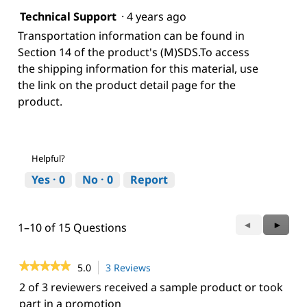
Technical Support
·
4 years ago
Transportation information can be found in
Section 14 of the product's (M)SDS.To access
the shipping information for this material, use
the link on the product detail page for the
product.
Helpful?
Yes ·
0
No ·
0
Report
Previous
◄
Next
►
1–10 of 15 Questions
Questions
Questi
★★★★★
★★★★★
5.0
3 Reviews
This
action
5
2 of 3 reviewers received a sample product or took
out
will
part in a promotion
of
navigate