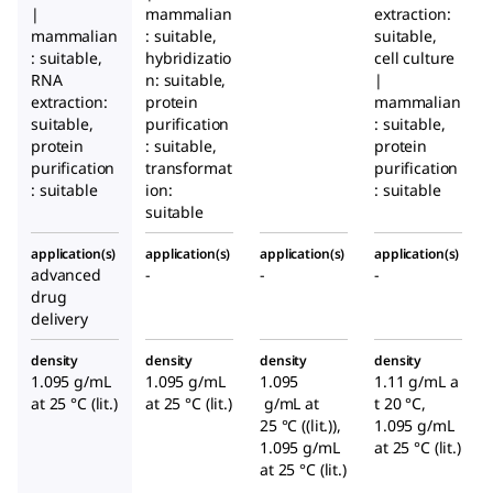
|
mammalian
extraction:
mammalian
: suitable,
suitable,
: suitable,
hybridizatio
cell culture
RNA
n: suitable,
|
extraction:
protein
mammalian
suitable,
purification
: suitable,
protein
: suitable,
protein
purification
transformat
purification
: suitable
ion:
: suitable
suitable
application(s)
application(s)
application(s)
application(s)
advanced
-
-
-
drug
delivery
density
density
density
density
1.095 g/mL
1.095 g/mL
1.095
1.11 g/mL a
at 25 °C (lit.)
at 25 °C (lit.)
g/mL at
t 20 °C,
25 °C ((lit.)),
1.095 g/mL
1.095 g/mL
at 25 °C (lit.)
at 25 °C (lit.)