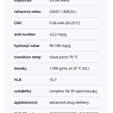
impurities
≤3.0% water
refractive index
n
20/D
1.468 (lit.)
CMC
0.06 mM (20-25°C)
acid number
≤2.2 mg/g
hydroxyl value
96‑108 mg/g
transition temp
cloud point 76 °C
density
1.095 g/mL at 25 °C (lit.)
HLB
16.7
suitability
complies for IR spectroscopy
application(s)
advanced drug delivery