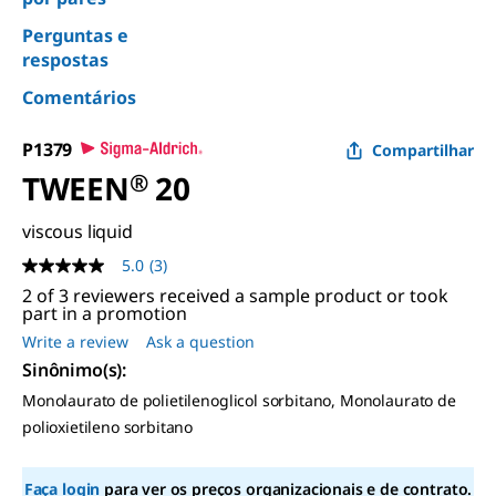
Perguntas e
respostas
Comentários
P1379
Compartilhar
TWEEN
®
20
viscous liquid
5.0
(3)
5.0
out
2 of 3 reviewers received a sample product or took
of
part in a promotion
5
Write a review
Ask a question
stars,
average
Sinônimo(s):
rating
value.
Monolaurato de polietilenoglicol sorbitano, Monolaurato de
Read
polioxietileno sorbitano
3
Reviews.
Same
page
Faça login
para ver os preços organizacionais e de contrato.