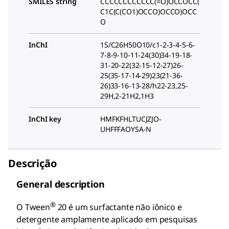
SMILES string
CCCCCCCCCCCC(=O)OCCOCC(
C1C(C(CO1)OCCO)OCCO)OCC
O
InChI
1S/C26H50O10/c1-2-3-4-5-6-
7-8-9-10-11-24(30)34-19-18-
31-20-22(32-15-12-27)26-
25(35-17-14-29)23(21-36-
26)33-16-13-28/h22-23,25-
29H,2-21H2,1H3
InChI key
HMFKFHLTUCJZJO-
UHFFFAOYSA-N
Descrição
General description
®
O Tween
20 é um surfactante não iônico e
detergente amplamente aplicado em pesquisas