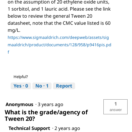
on the assumption of 20 ethylene oxide units,
1 sorbitol, and 1 lauric acid. Please see the link
below to review the general Tween 20
datasheet, note that the CMC value listed is 60
mg/L.
https://www.sigmaaldrich.com/deepweb/assets/sig
maaldrich/product/documents/128/958/p9416pis.pd
f
Helpful?
Yes ·
0
No ·
1
Report
1
Anonymous
·
3 years ago
answer
What is the grade/agency of
Tween 20?
Technical Support
·
2 years ago