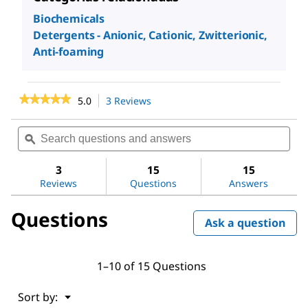
Biochemicals
Detergents - Anionic, Cationic, Zwitterionic,
Anti-foaming
★★★★★
★★★★★
5.0
3 Reviews
This
action
5
out
will
Search
Sea
of
navigate
questions
ϙ
ques
5
to
and
and
stars.
reviews.
answers
ans
3
15
15
Read
reviews
Reviews
Questions
Answers
for
TWEEN®
Questions
20
Ask a question
1–10 of 15 Questions
Menu
Sort by:
▼