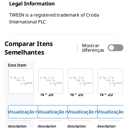
Legal Information
TWEEN is a registered trademark of Croda
International PLC
Comparar Itens
Mostrar
diferenças
Semelhantes
P7949
P9416
93773
Este Item
Sigma-
Sigma-
Sigma-
Aldrich
Aldrich
Aldrich
P1379
P7949
P9416
TWEE
TWEE
TWEE
®
®
®
N
20
N
20
N
20
Visualização rápida
Visualização rápida
Visualização rápida
Visualização r
description
description
description
description