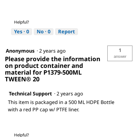
Helpful?
Yes ·
0
No ·
0
Report
1
Anonymous
·
2 years ago
answer
Please provide the information
on product container and
material for P1379-500ML
TWEEN® 20
Technical Support
·
2 years ago
This item is packaged in a 500 ML HDPE Bottle
with a red PP cap w/ PTFE liner.
Helpful?