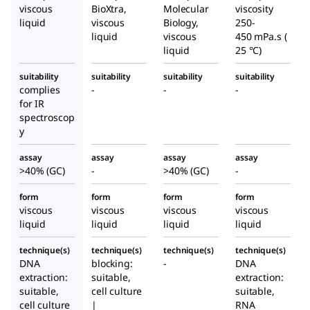
viscous
BioXtra,
Molecular
viscosity
liquid
viscous
Biology,
250-
liquid
viscous
450 mPa.s (
liquid
25 °C)
suitability
suitability
suitability
suitability
complies
-
-
-
for IR
spectroscop
y
assay
assay
assay
assay
>40% (GC)
-
>40% (GC)
-
form
form
form
form
viscous
viscous
viscous
viscous
liquid
liquid
liquid
liquid
technique(s)
technique(s)
technique(s)
technique(s)
DNA
blocking:
-
DNA
extraction:
suitable,
extraction:
suitable,
cell culture
suitable,
cell culture
|
RNA