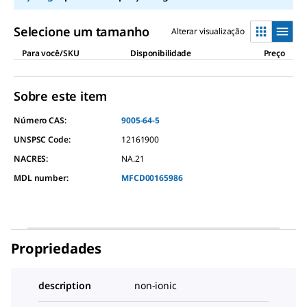
link.
Selecione um tamanho
Alterar visualização
Para você/SKU
Disponibilidade
Preço
Sobre este item
Número CAS:
9005-64-5
UNSPSC Code:
12161900
NACRES:
NA.21
MDL number:
MFCD00165986
Propriedades
description
non-ionic