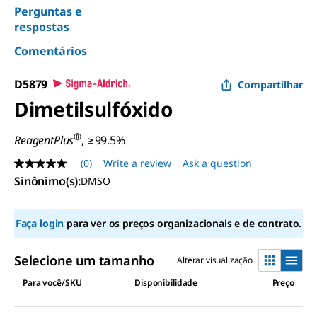
Perguntas e
respostas
Comentários
D5879
Compartilhar
Dimetilsulfóxido
®
ReagentPlus
, ≥99.5%
(0)
Write a review
Ask a question
No
rating
Sinônimo(s):
DMSO
value
Same
page
Faça login
para ver os preços organizacionais e de contrato.
link.
Selecione um tamanho
Alterar visualização
Para você/SKU
Disponibilidade
Preço