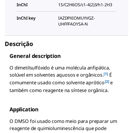
InChI
1S/C2H6OS/c1-4(2)3/h1-2H3
InChI key
IAZDPXIOMUYVGZ-
UHFFFAOYSA-N
Descrição
General description
O dimetilsulfóxido é uma molécula anfipática,
[1]
solúvel em solventes aquosos e orgânicos.
É
[2]
comumente usado como solvente aprótico
e
também como reagente na síntese orgânica.
Application
O DMSO foi usado como meio para preparar um
reagente de quimioluminescência que pode