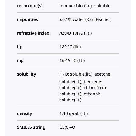
technique(s)
immunoblotting: suitable
impurities
≤0.1% water (Karl Fischer)
refractive index
n
20/D
1.479 (lit.)
bp
189 °C (lit.)
mp
16-19 °C (lit.)
solubility
H
O: soluble(lit.), acetone:
2
soluble(lit.), benzene:
soluble(lit.), chloroform:
soluble(lit.), ethanol:
soluble(lit.)
density
1.10 g/mL (lit.)
SMILES string
CS(C)=O