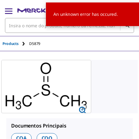
An unknown error has occured.
Products
D5879
Documentos Principais
COA
COO