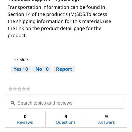
Transportation information can be found in
Section 14 of the product's (M)SDS.To access
the shipping information for this material, use
the link on the product detail page for the
product.
Helpful?
Yes ·
0
No ·
0
Report
★★★★★
★★★★★
No
Search
Sea
rating
topics
ϙ
topi
value
for
and
and
Dimethyl
reviews
revi
0
9
9
sulfoxide
Reviews
Questions
Answers