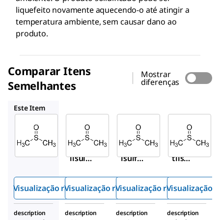
liquefeito novamente aquecendo-o até atingir a
temperatura ambiente, sem causar dano ao
produto.
Comparar Itens
Mostrar
diferenças
Semelhantes
472301
41640
276855
Este Item
Sigma-
Sigma-
Sigma-
Aldrich
Aldrich
Aldrich
D5879
472301
41640
Dimet
Dimeti
Dime
ilsulf
lsulfóx
tilsul
óxido
ido
fóxid
o
Visualização rápida
Visualização rápida
Visualização rápida
Visualização r
description
description
description
description