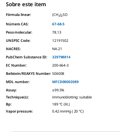
Sobre este item
Fórmula linear:
(CH
)
SO
3
2
Número CAS:
67-68-5
Peso molecular:
78.13
UNSPSC Code:
12191502
NACRES:
NA.21
PubChem Substance ID:
329798814
EC Number:
200-664-3
Beilstein/REAXYS Number:
506008
MDL number:
MFCD00002089
Assay
:
≥99.5%
Technique(s)
:
immunoblotting: suitable
Bp
:
189 °C (lit.)
Vapor pressure
:
0.42 mmHg ( 20 °C)