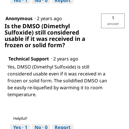
Yes ·
1
No ·
0
Report
1
Anonymous
·
2 years ago
answer
Is the DMSO (Dimethyl
Sulfoxide) still considered
usable if it was received in a
frozen or solid form?
Technical Support
·
2 years ago
Yes, DMSO (Dimethyl Sulfoxide) is still
considered usable even if it was received in a
frozen or solid form. The solidified DMSO can
be easily re-liquefied by warming it to room
temperature.
Helpful?
Yes ·
1
No ·
0
Report