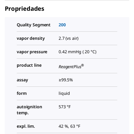
Propriedades
Quality Segment
200
vapor density
2.7 (vs air)
vapor pressure
0.42 mmHg ( 20 °C)
product line
®
ReagentPlus
assay
≥99.5%
form
liquid
autoignition
573 °F
temp.
expl. lim.
42 %, 63 °F