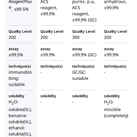
ReagentPlus
ACS
puriss. p.a.,
anhydrous,
reagent,
ACS
≥99.9%
®
, ≥99.5%
≥99.9%
reagent,
≥99.9% (GC)
Quality Level
Quality Level
Quality Level
Quality Level
200
200
300
200
assay
assay
assay
assay
≥99.5%
≥99.9%
≥99.9% (GC)
≥99.9%
technique(s)
technique(s)
technique(s)
technique(s)
immunoblo
-
GC/GC:
-
tting:
suitable
suitable
solubility
solubility
solubility
solubility
H
O:
-
-
H
O:
2
2
soluble(lit.),
miscible
benzene:
(completely)
soluble(lit.),
ethanol:
soluble(lit.),