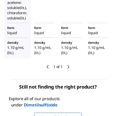
acetone:
soluble(lit.),
chloroform:
soluble(lit.)
form
form
form
form
liquid
liquid
liquid
liquid
density
density
density
density
1.10 g/mL
1.10 g/mL
1.10 g/mL
1.10 g/mL
(lit.)
(lit.)
(lit.)
(lit.)
1 of 1
Still not finding the right product?
Explore all of our products
under
Dimetilsulfóxido