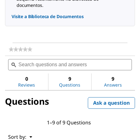
documentos.
Visite a Biblioteca de Documentos
★★★★★
★★★★★
No
Search
Sea
rating
questions
ϙ
ques
value
for
and
and
Dimethyl
answers
ans
0
9
9
sulfoxide
Reviews
Questions
Answers
Questions
Ask a question
1–9 of 9 Questions
Menu
Sort by:
▼