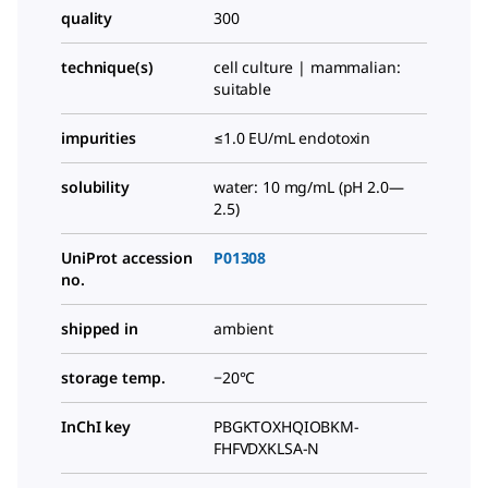
quality
300
technique(s)
cell culture | mammalian:
suitable
impurities
≤1.0 EU/mL endotoxin
solubility
water: 10 mg/mL (pH 2.0—
2.5)
UniProt accession
P01308
no.
shipped in
ambient
storage temp.
−20°C
InChI key
PBGKTOXHQIOBKM-
FHFVDXKLSA-N