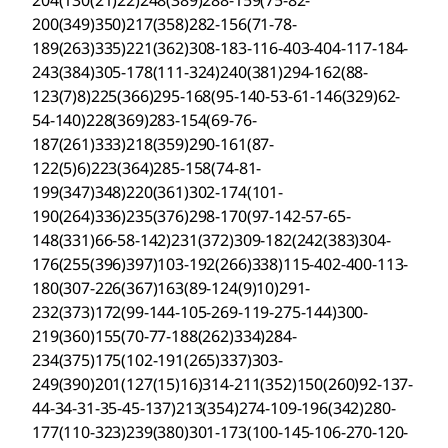
204(130(21)22)248(389)288-159(75-82-
200(349)350)217(358)282-156(71-78-
189(263)335)221(362)308-183-116-403-404-117-184-
243(384)305-178(111-324)240(381)294-162(88-
123(7)8)225(366)295-168(95-140-53-61-146(329)62-
54-140)228(369)283-154(69-76-
187(261)333)218(359)290-161(87-
122(5)6)223(364)285-158(74-81-
199(347)348)220(361)302-174(101-
190(264)336)235(376)298-170(97-142-57-65-
148(331)66-58-142)231(372)309-182(242(383)304-
176(255(396)397)103-192(266)338)115-402-400-113-
180(307-226(367)163(89-124(9)10)291-
232(373)172(99-144-105-269-119-275-144)300-
219(360)155(70-77-188(262)334)284-
234(375)175(102-191(265)337)303-
249(390)201(127(15)16)314-211(352)150(260)92-137-
44-34-31-35-45-137)213(354)274-109-196(342)280-
177(110-323)239(380)301-173(100-145-106-270-120-