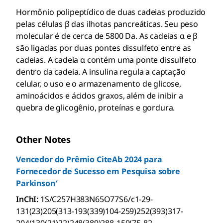
Hormônio polipeptídico de duas cadeias produzido
pelas células β das ilhotas pancreáticas. Seu peso
molecular é de cerca de 5800 Da. As cadeias α e β
são ligadas por duas pontes dissulfeto entre as
cadeias. A cadeia α contém uma ponte dissulfeto
dentro da cadeia. A insulina regula a captação
celular, o uso e o armazenamento de glicose,
aminoácidos e ácidos graxos, além de inibir a
quebra de glicogênio, proteínas e gordura.
Other Notes
Vencedor do Prêmio CiteAb 2024 para
Fornecedor de Sucesso em Pesquisa sobre
Parkinson′
InChI:
1S/C257H383N65O77S6/c1-29-
131(23)205(313-193(339)104-259)252(393)317-