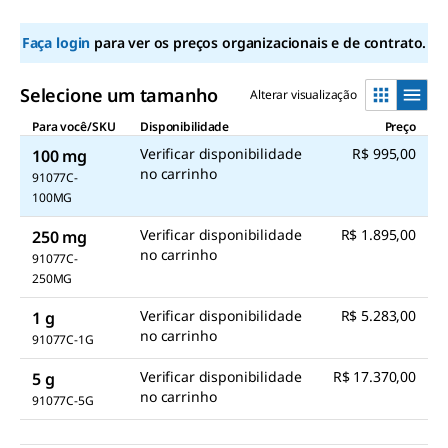
Same
page
Faça login
para ver os preços organizacionais e de contrato.
link.
Selecione um tamanho
Alterar visualização
Para você/SKU
Disponibilidade
Preço
Verificar disponibilidade
R$ 995,00
100 mg
no carrinho
91077C-
100MG
Verificar disponibilidade
R$ 1.895,00
250 mg
no carrinho
91077C-
250MG
Verificar disponibilidade
R$ 5.283,00
1 g
no carrinho
91077C-1G
Verificar disponibilidade
R$ 17.370,00
5 g
no carrinho
91077C-5G