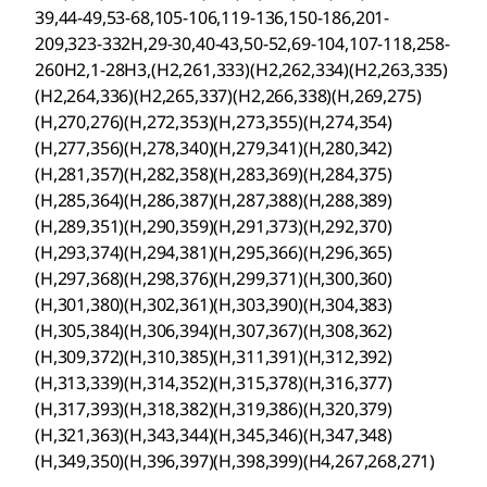
39,44-49,53-68,105-106,119-136,150-186,201-
209,323-332H,29-30,40-43,50-52,69-104,107-118,258-
260H2,1-28H3,(H2,261,333)(H2,262,334)(H2,263,335)
(H2,264,336)(H2,265,337)(H2,266,338)(H,269,275)
(H,270,276)(H,272,353)(H,273,355)(H,274,354)
(H,277,356)(H,278,340)(H,279,341)(H,280,342)
(H,281,357)(H,282,358)(H,283,369)(H,284,375)
(H,285,364)(H,286,387)(H,287,388)(H,288,389)
(H,289,351)(H,290,359)(H,291,373)(H,292,370)
(H,293,374)(H,294,381)(H,295,366)(H,296,365)
(H,297,368)(H,298,376)(H,299,371)(H,300,360)
(H,301,380)(H,302,361)(H,303,390)(H,304,383)
(H,305,384)(H,306,394)(H,307,367)(H,308,362)
(H,309,372)(H,310,385)(H,311,391)(H,312,392)
(H,313,339)(H,314,352)(H,315,378)(H,316,377)
(H,317,393)(H,318,382)(H,319,386)(H,320,379)
(H,321,363)(H,343,344)(H,345,346)(H,347,348)
(H,349,350)(H,396,397)(H,398,399)(H4,267,268,271)