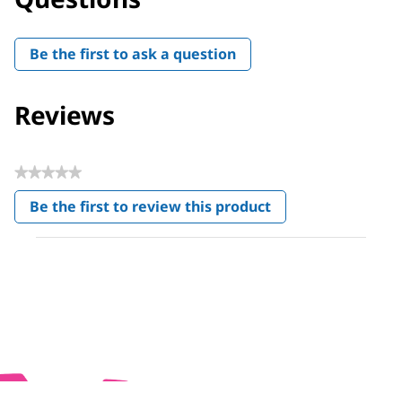
Be the first to ask a question
Reviews
★★★★★
No
Be the first to review this product
rating
.
value
This
action
will
open
a
modal
dialog.