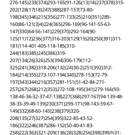
276-145)233(374)293-165(91-126(13)14)237(378)315-
202(128(17)18)247(388)287-157(73-80-
198(345)346)215(356)277-133(25)210(351)289-
160(86-121(3)4)224(365)296-169(96-141-55-63-
147(330)64-56-141)229(370)292-164(90-
125(11)12)236(377)316-203(129(19)20)250(391)311-
181(114-401-405-118-185(310-
244(183)385)245(386)319-
207(134(26)326)253(394)306-179(112-
325)241(382)318-206(132(24)30-2)251(392)312-
184)214(355)273-107-194(340)278-153(72-79-
197(343)344)216(357)281-151(51-42-84-271-
257(267)268)212(353)272-108-195(341)279-166(93-
138-46-36-32-37-47-138)227(368)297-167(94-139-48-
38-33-39-49-139)230(371)299-171(98-143-59-67-
149(332)68-60-143)238(379)320-
208(135(27)327)254(395)322-85-43-52-
186(322)246(387)286-152(50-40-41-83-
258)222(363)321-209(136(28)328)256(398)399/h31-