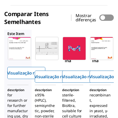
Comparar Itens
Mostrar
diferenças
Semelhantes
I1507
I9278
I3536
Este Item
SAFC
Sigma-
Sigma-
Aldrich
Aldrich
91077C
I1507
I9278
Insulin
Insul
Insul
a,
ina
ina
human
a
Visualização rápida
recom
Visualização rápida
Visualização rápida
Visualização r
binant
e
description
description
description
description
for
≥95%
sterile-
recombinan
research or
(HPLC),
filtered,
t,
for further
semisynthe
BioXtra,
expressed
manufactur
tic, powder,
suitable for
in yeast, γ-
ing use, dry
non-sterile
cell culture
irradiated,