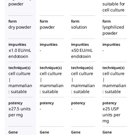
powder
suitable for
cell culture
form
form
form
form
dry powder
powder
solution
lyophilized
powder
impurities
impurities
impurities
impurities
≤1.0 EU/mL
-
≤50 EU/mL
-
endotoxin
endotoxin
technique(s)
technique(s)
technique(s)
technique(s)
cell culture
cell culture
cell culture
cell culture
|
|
|
|
mammalian
mammalian
mammalian
mammalian
: suitable
: suitable
: suitable
: suitable
potency
potency
potency
potency
≥27.5 units
-
-
≥25 USP
per mg
units per
mg
Gene
Gene
Gene
Gene