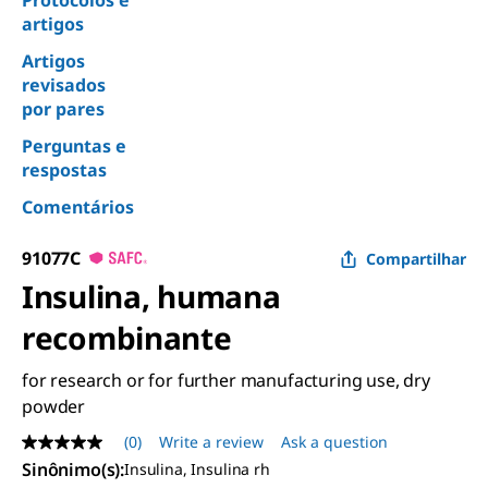
Protocolos e
artigos
Artigos
revisados
por pares
Perguntas e
respostas
Comentários
91077C
Compartilhar
Insulina, humana
recombinante
for research or for further manufacturing use, dry
powder
(0)
Write a review
Ask a question
No
rating
Sinônimo(s):
Insulina, Insulina rh
value