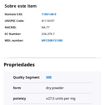
Sobre este item
Número CAS:
11061-68-0
UNSPSC Code:
41116107
NACRES:
NA.77
EC Number:
234-279-7
MDL number:
MFCD00131380
Propriedades
Quality Segment
300
form
dry powder
potency
≥27.5 units per mg