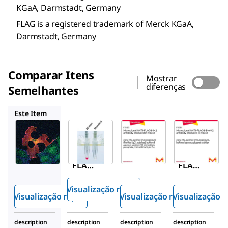
KGaA, Darmstadt, Germany
FLAG is a registered trademark of Merck KGaA,
Darmstadt, Germany
Comparar Itens
Mostrar
diferenças
Semelhantes
F2426
F3165
F9291
Este Item
Sigma-
Millipore
Sigma-
Aldrich
Aldrich
F2426
F1804
F3165
Gel de
ANTI-
ANTI-
afinid
FLAG
FLAG
ade
®
®
M2
M2
M2
Visualização rápida
mon
mon
EZvie
Visualização rápida
Visualização rápida
Visualização r
oclon
oclon
™
w
al
al
Verm
description
description
description
description