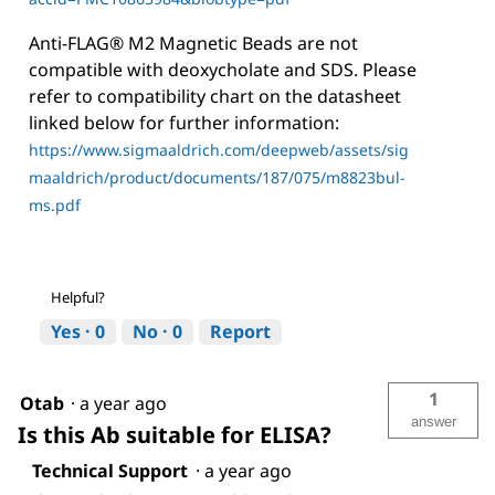
Anti-FLAG® M2 Magnetic Beads are not
compatible with deoxycholate and SDS. Please
refer to compatibility chart on the datasheet
linked below for further information:
https://www.sigmaaldrich.com/deepweb/assets/sig
maaldrich/product/documents/187/075/m8823bul-
ms.pdf
Helpful?
Yes ·
0
No ·
0
Report
1
Otab
·
a year ago
answer
Is this Ab suitable for ELISA?
Technical Support
·
a year ago