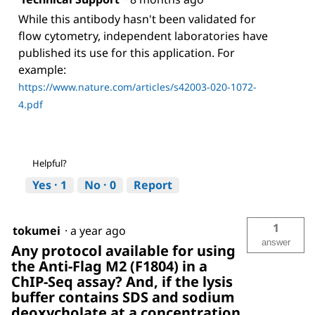
While this antibody hasn't been validated for
flow cytometry, independent laboratories have
published its use for this application. For
example:
https://www.nature.com/articles/s42003-020-1072-
4.pdf
Helpful?
Yes ·
1
No ·
0
Report
1
tokumei
·
a year ago
answer
Any protocol available for using
the Anti-Flag M2 (F1804) in a
ChIP-Seq assay? And, if the lysis
buffer contains SDS and sodium
deoxycholate at a concentration