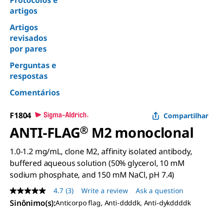
Protocolos e
artigos
Artigos
revisados
por pares
Perguntas e
respostas
Comentários
F1804
Compartilhar
ANTI-FLAG
®
M2 monoclonal
1.0-1.2 mg/mL, clone M2, affinity isolated antibody,
buffered aqueous solution (50% glycerol, 10 mM
sodium phosphate, and 150 mM NaCl, pH 7.4)
4.7
(3)
Write a review
Ask a question
4.7
out
Sinônimo(s):
Anticorpo flag, Anti-ddddk, Anti-dykddddk
of
5