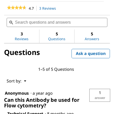
★★★★★
★★★★★
4.7
3 Reviews
This
action
4.7
out
will
Search
Sea
of
navigate
questions
ϙ
ques
5
to
and
and
stars.
reviews.
answers
ans
3
5
5
Read
reviews
Reviews
Questions
Answers
for
ANTI-
Questions
FLAG®
Ask a question
M2
antibody,
Mouse
monoclonal
1–5 of 5 Questions
Menu
Sort by:
▼
1
Anonymous
·
a year ago
answer
Can this Antibody be used for
Flow cytometry?
Technical Support
·
8 months ago