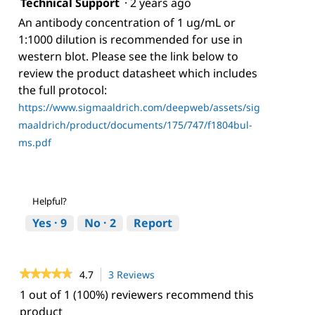
Technical Support
·
2 years ago
An antibody concentration of 1 ug/mL or
1:1000 dilution is recommended for use in
western blot. Please see the link below to
review the product datasheet which includes
the full protocol:
https://www.sigmaaldrich.com/deepweb/assets/sig
maaldrich/product/documents/175/747/f1804bul-
ms.pdf
Helpful?
Yes ·
9
No ·
2
Report
★★★★★
★★★★★
4.7
3 Reviews
This
action
4.7
1 out of 1 (100%) reviewers recommend this
out
will
product
of
navigate