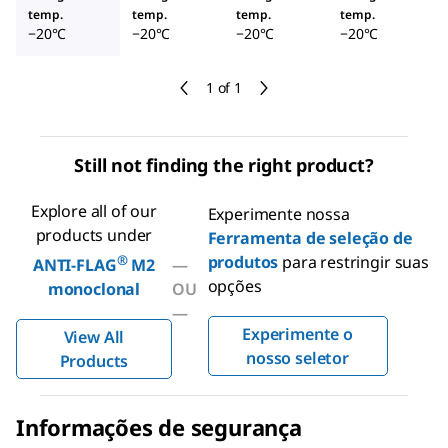
temp.
temp.
temp.
temp.
−20°C
−20°C
−20°C
−20°C
1 of 1
Still not finding the right product?
Explore all of our
Experimente nossa
products under
Ferramenta de seleção de
®
produtos
para restringir suas
ANTI-FLAG
M2
—
opções
monoclonal
OU
—
Experimente o
View All
nosso seletor
Products
Informações de segurança