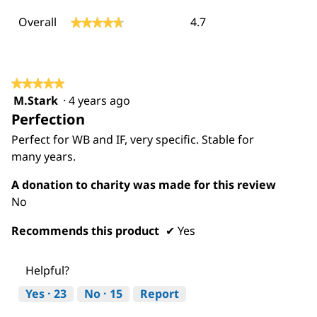
Overall,
Overall
4.7
★★★★★
★★★★★
average
rating
value
is
4.7
★★★★★
★★★★★
of
M.Stark
·
4 years ago
5
5.
Perfection
out
of
Perfect for WB and IF, very specific. Stable for
5
many years.
stars.
A donation to charity was made for this review
No
Recommends this product
✔
Yes
Helpful?
Yes ·
23
No ·
15
Report