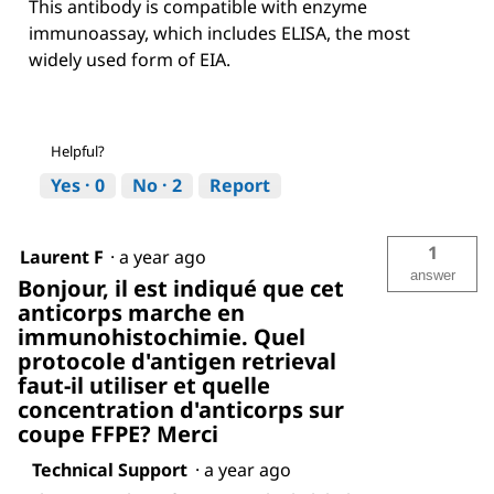
This antibody is compatible with enzyme
immunoassay, which includes ELISA, the most
widely used form of EIA.
Helpful?
Yes ·
0
No ·
2
Report
1
Laurent F
·
a year ago
answer
Bonjour, il est indiqué que cet
anticorps marche en
immunohistochimie. Quel
protocole d'antigen retrieval
faut-il utiliser et quelle
concentration d'anticorps sur
coupe FFPE? Merci
Technical Support
·
a year ago