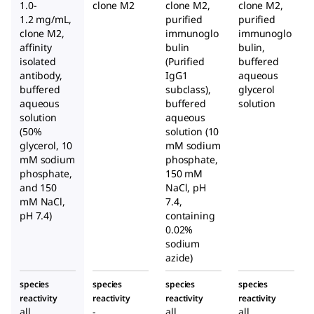
elho
1.0-
clone M2
clone M2,
clone M2,
1.2 mg/mL,
purified
purified
ANTI-
clone M2,
immunoglo
immunoglo
FLAG
affinity
bulin
bulin,
®
isolated
(Purified
buffered
antibody,
IgG1
aqueous
buffered
subclass),
glycerol
aqueous
buffered
solution
solution
aqueous
(50%
solution (10
glycerol, 10
mM sodium
mM sodium
phosphate,
phosphate,
150 mM
and 150
NaCl, pH
mM NaCl,
7.4,
pH 7.4)
containing
0.02%
sodium
azide)
species
species
species
species
reactivity
reactivity
reactivity
reactivity
all
-
all
all