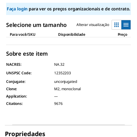
stars,
Faça login
para ver os preços organizacionais e de contrato.
average
rating
value.
Read
Selecione um tamanho
Alterar visualização
3
Reviews.
Para você/SKU
Disponibilidade
Preço
Same
page
link.
Sobre este item
NACRES:
NA.32
UNSPSC Code:
12352203
Conjugate
:
unconjugated
Clone
:
M2, monoclonal
Application
:
—
Citations
:
9676
Propriedades