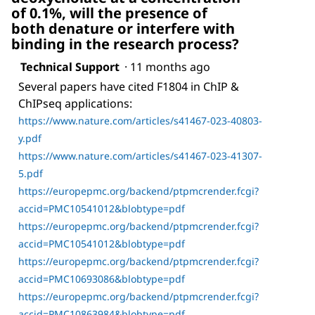
of 0.1%, will the presence of
both denature or interfere with
binding in the research process?
Technical Support
·
11 months ago
Several papers have cited F1804 in ChIP &
ChIPseq applications:
https://www.nature.com/articles/s41467-023-40803-
y.pdf
https://www.nature.com/articles/s41467-023-41307-
5.pdf
https://europepmc.org/backend/ptpmcrender.fcgi?
accid=PMC10541012&blobtype=pdf
https://europepmc.org/backend/ptpmcrender.fcgi?
accid=PMC10541012&blobtype=pdf
https://europepmc.org/backend/ptpmcrender.fcgi?
accid=PMC10693086&blobtype=pdf
https://europepmc.org/backend/ptpmcrender.fcgi?
accid=PMC10863984&blobtype=pdf