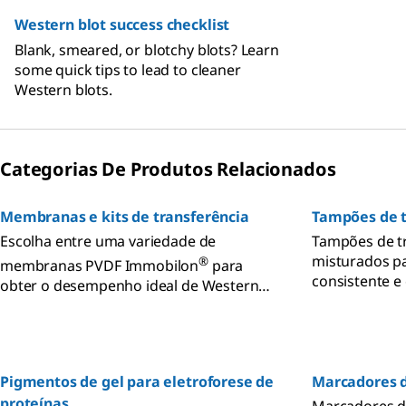
Western blot success checklist
Blank, smeared, or blotchy blots? Learn
some quick tips to lead to cleaner
Western blots.
Categorias De Produtos Relacionados
Membranas e kits de transferência
Tampões de t
Escolha entre uma variedade de
Tampões de tr
misturados pa
®
membranas PVDF Immobilon
para
consistente e 
obter o desempenho ideal de Western
produtos quím
blotting e imunoblotting de proteínas
de eletrofore
com base no tamanho da proteína-alvo,
tampões de tr
na aplicação, no método de detecção e
aplicações de
na conveniência.
Pigmentos de gel para eletroforese de
Marcadores d
proteínas