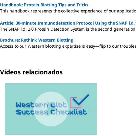
Handbook: Protein Blotting Tips and Tricks
This handbook represents the collective experience of our applicatio
Article: 30-minute Immunodetection Protocol Using the SNAP i.d.
The SNAP i.d. 2.0 Protein Detection System is the second generatio
Brochure: Rethink Western Blotting
Access to our Western blotting expertise is easy—flip to our trouble
Vídeos relacionados
Slide 1 of 1