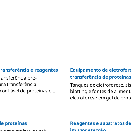
ransferência e reagentes
Equipamento de eletrofor
transferência de proteína
ansferência pré-
ra transferência
Tanques de eletroforese, si
confiável de proteínas e
blotting e fontes de alimen
icos de alta pureza e grau
eletroforese em gel de prot
se para a fabricação de
transferência úmida e semi-
ansferência para
 Western blotting.
e proteínas
Reagentes e substratos d
imunodetecção