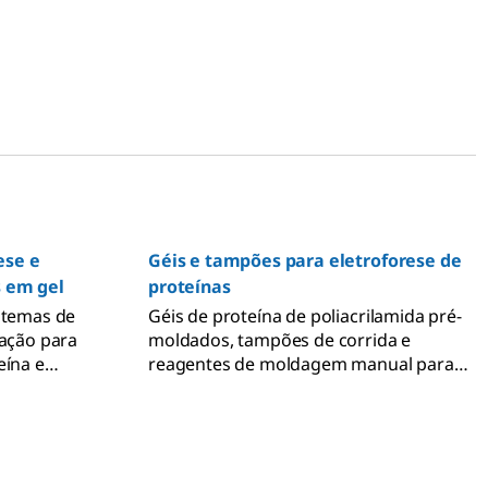
ese e
Géis e tampões para eletroforese de
s em gel
proteínas
stemas de
Géis de proteína de poliacrilamida pré-
tação para
moldados, tampões de corrida e
eína e
reagentes de moldagem manual para
seca.
géis de poliacrilamida moldados
manualmente para eletroforese de gel
de proteína PAGE e SDS-PAGE.
e