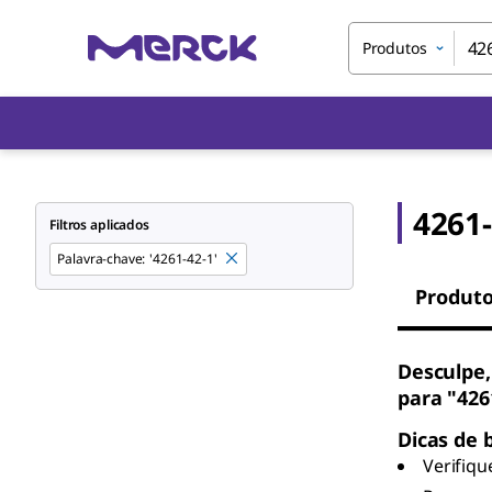
Produtos
4261-
Filtros aplicados
Palavra-chave
:
'4261-42-1'
Produt
Desculpe,
para "426
Dicas de 
Verifiqu