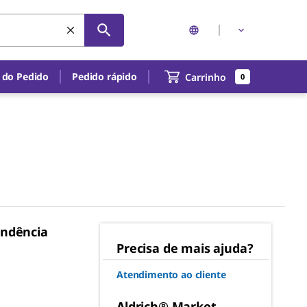
 do Pedido
Pedido rápido
Carrinho
0
ondência
Precisa de mais ajuda?
Atendimento ao cliente
Aldrich® Market