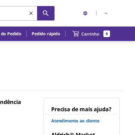
 do Pedido
Pedido rápido
Carrinho
0
ondência
Precisa de mais ajuda?
Atendimento ao cliente
Aldrich® Market