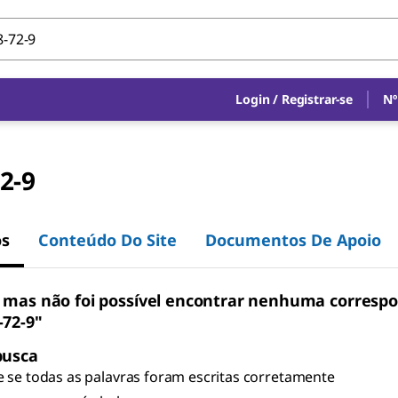
Login
/
Registrar-se
Nº
2-9
os
Conteúdo Do Site
Documentos De Apoio
 mas não foi possível encontrar nenhuma corresp
-72-9"
busca
e se todas as palavras foram escritas corretamente