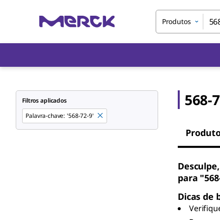
Produtos
568-7
Filtros aplicados
Palavra-chave
:
'568-72-9'
Produt
Desculpe,
para "568
Dicas de 
Verifiqu