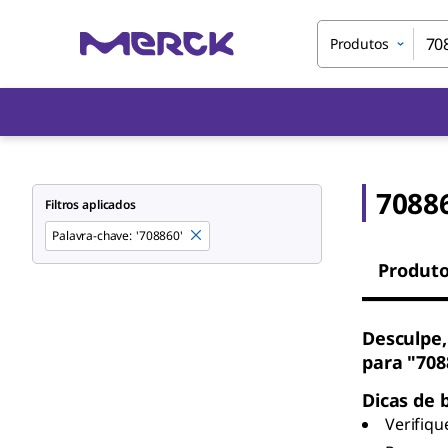
Produtos
7088
Filtros aplicados
Palavra-chave
:
'708860'
Produt
Desculpe,
para "708
Dicas de 
Verifiqu