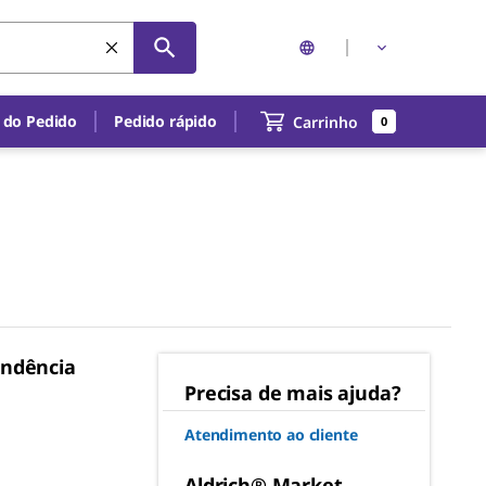
 do Pedido
Pedido rápido
Carrinho
0
ondência
Precisa de mais ajuda?
Atendimento ao cliente
Aldrich® Market