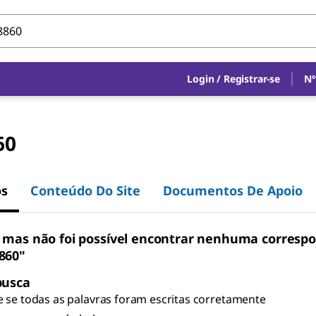
Login
/
Registrar-se
Nº
60
os
Conteúdo Do Site
Documentos De Apoio
 mas não foi possível encontrar nenhuma corresp
860"
busca
e se todas as palavras foram escritas corretamente