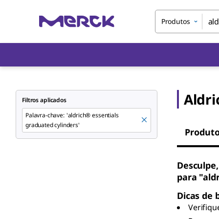
Produtos
Aldri
Filtros aplicados
Palavra-chave
:
'aldrich® essentials
graduated cylinders'
Produt
Desculpe,
para "ald
Dicas de 
Verifiqu