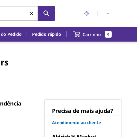
 do Pedido
Pedido rápido
Carrinho
0
rs
ondência
Precisa de mais ajuda?
Atendimento ao cliente
Aldrich® Market