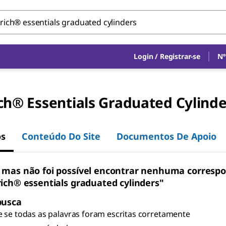
Login
/
Registrar-se
Nº
ch® Essentials Graduated Cylinde
os
Conteúdo Do Site
Documentos De Apoio
 mas não foi possível encontrar nenhuma corresp
rich® essentials graduated cylinders"
busca
e se todas as palavras foram escritas corretamente