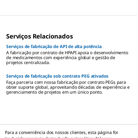
targeted
os contra
therapies
o câncer
like ADCs
with
increasing
demand
Serviços Relacionados
Serviços de fabricação de API de alta potência
A fabricação por contrato de HPAPI apoia o desenvolvimento
de medicamentos com experiência global e gestão de
projetos centralizada.
Serviços de fabricação sob contrato PEG ativados
Faça parceria com nossa fabricação por contrato PEGs para
obter suporte global, aproveitando décadas de experiência e
gerenciamento de projetos em um único ponto.
Para a conveniência dos nossos clientes, esta página foi