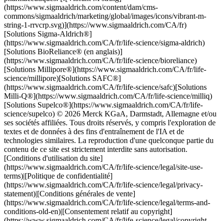
(https://www.sigmaaldrich.com/content/dam/cms-
commons/sigmaaldrich/marketing/global/images/icons/vibrant-m-
string-1-rrvcrp.svg)](https://www.sigmaaldrich.com/CA/fr)
[Solutions Sigma-Aldrich®]
(https://www.sigmaaldrich.com/CA/fr/life-science/sigma-aldrich)
[Solutions BioReliance® (en anglais)]
(https://www.sigmaaldrich.com/CA/fr/life-science/bioreliance)
[Solutions Millipore®](https://www.sigmaaldrich.com/CA/fr/life-
science/millipore)[Solutions SAFC®]
(https://www.sigmaaldrich.com/CA/fr/life-science/safc)[Solutions
Milli-Q®](https://www.sigmaaldrich.com/CA/fr/life-science/milliq)
[Solutions Supelco®](https://www.sigmaaldrich.com/CA/fr/life-
science/supelco) © 2026 Merck KGaA, Darmstadt, Allemagne et/ou
ses sociétés affiliées. Tous droits réservés, y compris l'exploration de
textes et de données à des fins d'entraînement de l'IA et de
technologies similaires. La reproduction d'une quelconque partie du
contenu de ce site est strictement interdite sans autorisation.
[Conditions d'utilisation du site]
(https://www.sigmaaldrich.com/CA/fr/life-science/legal/site-use-
terms)|[Politique de confidentialité]
(https://www.sigmaaldrich.com/CA/fr/life-science/legal/privacy-
statement)|[Conditions générales de vente]
(https://www.sigmaaldrich.com/CA/fr/life-science/legal/terms-and-
conditions-old-en)|[Consentement relatif au copyright]
(https://www.sigmaaldrich.com/CA/fr/life-science/legal/copyright-