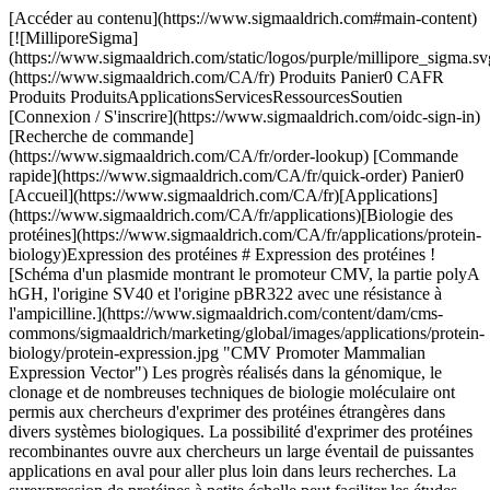
[Accéder au contenu](https://www.sigmaaldrich.com#main-content) [![MilliporeSigma](https://www.sigmaaldrich.com/static/logos/purple/millipore_sigma.svg)](https://www.sigmaaldrich.com/CA/fr) Produits Panier0 CAFR Produits ProduitsApplicationsServicesRessourcesSoutien [Connexion / S'inscrire](https://www.sigmaaldrich.com/oidc-sign-in) [Recherche de commande](https://www.sigmaaldrich.com/CA/fr/order-lookup) [Commande rapide](https://www.sigmaaldrich.com/CA/fr/quick-order) Panier0 [Accueil](https://www.sigmaaldrich.com/CA/fr)[Applications](https://www.sigmaaldrich.com/CA/fr/applications)[Biologie des protéines](https://www.sigmaaldrich.com/CA/fr/applications/protein-biology)Expression des protéines # Expression des protéines ![Schéma d'un plasmide montrant le promoteur CMV, la partie polyA hGH, l'origine SV40 et l'origine pBR322 avec une résistance à l'ampicilline.](https://www.sigmaaldrich.com/content/dam/cms-commons/sigmaaldrich/marketing/global/images/applications/protein-biology/protein-expression.jpg "CMV Promoter Mammalian Expression Vector") Les progrès réalisés dans la génomique, le clonage et de nombreuses techniques de biologie moléculaire ont permis aux chercheurs d'exprimer des protéines étrangères dans divers systèmes biologiques. La possibilité d'exprimer des protéines recombinantes ouvre aux chercheurs un large éventail de puissantes applications en aval pour aller plus loin dans leurs recherches. La surexpression de protéines à petite échelle peut faciliter les études visant à élucider la fonction des protéines, tandis que la production de protéines à grande échelle est essentielle à la fabrication des enzymes, des anticorps et des vaccins. Tant dans le cas des systèmes d'expression à petite échelle qu'à grande échelle, il est très important de déterminer les conditions optimales de croissance cellulaire et d'expression des protéines. Indépendamment de la nature procaryote ou eucaryote du système d'expression requis pour les modifications post-traductionnelles, c'est le type de cellule qui déterminera en grande partie les outils et les réactifs nécessaires à l'expression optimale des protéines. * * * ## Produits apparentés Slide 1 of 18 1 of 5 [![Peptide 3X FLAG® lyophilized powder](https://www.sigmaaldrich.com/deepweb/assets/sigmaaldrich/product/images/380/389/7311ac39-eb2b-421f-8427-42e30ad0d4cc/640/7311ac39-eb2b-421f-8427-42e30ad0d4cc.jpg) \ Sigma-Aldrich \ F4799 \ Peptide 3X FLAG®](https://www.sigmaaldrich.com/CA/fr/product/sigma/f4799) Aperçu rapide [![Peptide FLAG® lyophilized powder](https://www.sigmaaldrich.com/deepweb/assets/sigmaaldrich/product/structures/177/241/6f165571-87a4-4d9d-8563-4d5aa2523be7/640/6f165571-87a4-4d9d-8563-4d5aa2523be7.png) \ Millipore \ F3290 \ Peptide FLAG®](https://www.sigmaaldrich.com/CA/fr/product/sigma/f3290) Aperçu rapide [![pSF-TAC-NH2-FLAG plasmid vector for molecular cloning](https://www.sigmaaldrich.com/deepweb/assets/sigmaaldrich/product/images/787/643/2dd8d91a-afc8-4aed-bc95-ba52a6470902/640/2dd8d91a-afc8-4aed-bc95-ba52a6470902.jpg) \ Sigma-Aldrich \ OGS632 \ pSF-TAC-NH2-FLAG](https://www.sigmaaldrich.com/CA/fr/product/sigma/ogs632) Aperçu rapide [![pSF-TAC-NH2-OmpA-COOH-FLAG plasmid vector for molecular cloning](https://www.sigmaaldrich.com/deepweb/assets/sigmaaldrich/product/images/371/940/66a88aaf-3c62-470f-8ab2-594a9798c226/640/66a88aaf-3c62-470f-8ab2-594a9798c226.jpg) \ Sigma-Aldrich \ OGS635 \ pSF-TAC-NH2-OmpA-COOH-FLAG](https://www.sigmaaldrich.com/CA/fr/product/sigma/ogs635) Aperçu rapide [![pSF-CMV-NH2-PPT-3XFLAG-COOH-Cmyc plasmid vector for molecular cloning](https://www.sigmaaldrich.com/deepweb/assets/sigmaaldrich/product/images/172/092/882627d4-30f4-4950-8e3b-acb21a6e893c/640/882627d4-30f4-4950-8e3b-acb21a6e893c.jpg) \ Sigma-Aldrich \ OGS622 \ pSF-CMV-NH2-PPT-3XFLAG-COOH-Cmyc](https://www.sigmaaldrich.com/CA/fr/product/sigma/ogs622) Aperçu rapide [![pSF-CMV-NEO-NH2-PPT-FLAG plasmid vector for molecular cloning](https://www.sigmaaldrich.com/deepweb/assets/sigmaaldrich/product/images/172/092/882627d4-30f4-4950-8e3b-acb21a6e893c/640/882627d4-30f4-4950-8e3b-acb21a6e893c.jpg) \ Sigma-Aldrich \ OGS624 \ pSF-CMV-NEO-NH2-PPT-FLAG](https://www.sigmaaldrich.com/CA/fr/product/sigma/ogs624) Aperçu rapide [![Gel d’agarose d’affinité ANTI-FLAG® M1](https://www.sigmaaldrich.com/deepweb/assets/sigmaaldrich/product/images/928/333/e8ad2a3e-b605-4ed0-a438-113faf8f78ce/640/e8ad2a3e-b605-4ed0-a438-113faf8f78ce.jpg) \ Millipore \ A4596 \ Gel d′agarose d′affinité ANTI-FLAG® M1](https://www.sigmaaldrich.com/CA/fr/product/sigma/a4596) Aperçu rapide [![Billes magnétiques Anti-FLAG® M2 affinity isolated antibody](https://www.sigmaaldrich.com/deepweb/assets/sigmaaldrich/product/images/235/147/235a2685-e5f0-44f0-b89f-9e6abf50f1c5/640/235a2685-e5f0-44f0-b89f-9e6abf50f1c5.jpg) \ Millipore \ M8823 \ Billes magnétiques Anti-FLAG® M2](https://www.sigmaaldrich.com/CA/fr/product/sigma/m8823) Aperçu rapide [![FLAG® HA Tandem Affinity Purification Kit](https://www.sigmaaldrich.com/deepweb/assets/sigmaaldrich/product/images/386/845/85ab5baa-4fea-448b-8698-c9f3c16381bd/640/85ab5baa-4fea-448b-8698-c9f3c16381bd.jpg) \ Millipore \ TP0010 \ FLAG® HA Tandem Affinity Purification Kit](https://www.sigmaaldrich.com/CA/fr/product/sigma/tp0010) Aperçu rapide [![FLAG® M Purification Kit For Mammalian expression systems.](https://www.sigmaaldrich.com/deepweb/assets/sigmaaldrich/product/images/421/576/c28eacfd-947c-4487-b604-59c3913a0793/640/c28eacfd-947c-4487-b604-59c3913a0793.jpg) \ Millipore \ CELLMM2 \ FLAG® M Purification Kit](https://www.sigmaaldrich.com/CA/fr/product/sigma/cellmm2) Aperçu rapide [![Amino-terminal FLAG-BAP™ Fusion Protein](https://www.sigmaaldrich.com/deepweb/assets/sigmaaldrich/product/images/199/310/bca65347-1198-4eb6-a549-7ff5501be8ba/640/bca65347-1198-4eb6-a549-7ff5501be8ba.jpg) \ Sigma-Aldrich \ P7582 \ Amino-terminal FLAG-BAP™ Fusion Protein](https://www.sigmaaldrich.com/CA/fr/product/sigma/p7582) Aperçu rapide [![Carboxy-terminal FLAG-BAP™ Fusion Protein](https://www.sigmaaldrich.com/deepweb/assets/sigmaaldrich/product/images/199/310/bca65347-1198-4eb6-a549-7ff5501be8ba/640/bca65347-1198-4eb6-a549-7ff5501be8ba.jpg) \ Sigma-Aldrich \ P7457 \ Carboxy-terminal FLAG-BAP™ Fusion Protein](https://www.sigmaaldrich.com/CA/fr/product/sigma/p7457) Aperçu rapide [![HIS-Select® Nickel Magnetic Agarose Beads](https://www.sigmaaldrich.com/deepweb/assets/sigmaaldrich/product/images/235/147/235a2685-e5f0-44f0-b89f-9e6abf50f1c5/640/235a2685-e5f0-44f0-b89f-9e6abf50f1c5.jpg) \ Millipore \ H9914 \ HIS-Select® Nickel Magnetic Agarose Beads](https://www.sigmaaldrich.com/CA/fr/product/sigma/h9914) Aperçu rapide [![Gel d’affinité au nickel HIS-Select® (1:1 suspension in a 20% ethanol solution)](https://www.sigmaaldrich.com/deepweb/assets/sigmaaldrich/product/images/703/628/ec8d1f65-00d7-4905-8d81-70491d46ca09/640/ec8d1f65-00d7-4905-8d81-70491d46ca09.jpg) \ Millipore \ P6611 \ Gel d′affinité au nickel HIS-Select®](https://www.sigmaaldrich.com/CA/fr/product/sigma/p6611) Aperçu rapide [![Gel d’affinité anti-HA EZview™ Rouge](https://www.sigmaaldrich.com/deepweb/assets/sigmaaldrich/product/images/323/221/9e3aeb62-c1ab-4ce6-87cd-6921482f7d78/640/9e3aeb62-c1ab-4ce6-87cd-6921482f7d78.jpg) \ Millipore \ E6779 \ Gel d′affinité anti-HA EZview™ Rouge](https://www.sigmaaldrich.com/CA/fr/product/sigma/e6779) Aperçu rapide [![Gel d’affinité ANTI-FLAG® M2 EZview™ Rouge clone M2](https://www.sigmaaldrich.com/deepweb/assets/sigmaaldrich/product/images/323/221/9e3aeb62-c1ab-4ce6-87cd-6921482f7d78/640/9e3aeb62-c1ab-4ce6-87cd-6921482f7d78.jpg) \ Millipore \ F2426 \ Gel d′affinité ANTI-FLAG® M2 EZview™ Rouge](https://www.sigmaaldrich.com/CA/fr/product/sigma/f2426) Aperçu rapide [![HisTrap™ Fast Flow Cytiva 17-5319-01, pack of 5 × 1 mL](https://www.sigmaaldrich.com/deepweb/assets/sigmaaldrich/product/images/276/619/dab7428c-2fbe-4fe6-921e-d414abf68f25/640/dab7428c-2fbe-4fe6-921e-d414abf68f25.jpg) \ GE17-5319-01 \ HisTrap™ Fast Flow](https://www.sigmaaldrich.com/CA/fr/product/sigma/ge17531901) Aperçu rapide [![Ni Sepharose™ Excel Cytiva 17-3712-02, pack of 100 mL](https://www.sigmaaldrich.com/deepweb/assets/sigmaaldrich/product/images/145/786/761bcb67-2391-46a1-b9b4-f174c88f7efe/640/761bcb67-2391-46a1-b9b4-f174c88f7efe.jpg) \ GE17-3712-02 \ Ni Sepharose™ Excel](https://www.sigmaaldrich.com/CA/fr/product/sigma/ge17371202) Aperçu rapide * * * ## Catégories à la une [![Vue rapprochée d'un environnement de laboratoire. L'image est centrée sur une pipette bleue versant une gouttelette dans un petit récipient en verre partiellement rempli d'un liquide de couleur rose. L'arrière-plan, flou, suggère la présence de divers autres instruments ou contenants de laboratoire.](https://www.sigmaaldrich.com/content/dam/cms-commons/sigmaaldrich/marketing/global/images/categories/protein-sample-prep/flag-purification.jpg "Purification des protéines")](https://www.sigmaaldrich.com/CA/fr/products/protein-biology/protein-sample-prep/flag-purification) [Purification par étiquette FLAG®](https://www.sigmaaldrich.com/CA/fr/products/protein-biology/protein-sample-prep/flag-purification) Vecteurs d'expression, résines d'affinité et anticorps pour l'expression, la purification et la détection des protéines de fusion à étiquette FLAG®. [Commander des produits](https://www.sigmaaldrich.com/CA/fr/products/protein-biology/protein-sample-prep/flag-purification) [![Collection de flacons en verre ambré de différentes tailles, portant une étiquette blanche avec du texte bleu, sur un fond jaune.](https://www.sigmaaldrich.com/content/dam/cms-commons/sigmaaldrich/marketing/global/images/categories/labware/cytiva-ls-separation.jpg "Milieux de séparation cellulaire")](https://www.sigmaaldrich.com/CA/fr/products/labware/labware-partners/cytiva) [Cytiva™](https://www.sigmaaldrich.com/CA/f