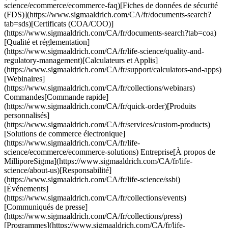
science/ecommerce/ecommerce-faq)[Fiches de données de sécurité
(FDS)](https://www.sigmaaldrich.com/CA/fr/documents-search?
tab=sds)[Certificats (COA/COO)]
(https://www.sigmaaldrich.com/CA/fr/documents-search?tab=coa)
[Qualité et réglementation]
(https://www.sigmaaldrich.com/CA/fr/life-science/quality-and-
regulatory-management)[Calculateurs et Applis]
(https://www.sigmaaldrich.com/CA/fr/support/calculators-and-apps)
[Webinaires]
(https://www.sigmaaldrich.com/CA/fr/collections/webinars)
Commandes[Commande rapide]
(https://www.sigmaaldrich.com/CA/fr/quick-order)[Produits
personnalisés]
(https://www.sigmaaldrich.com/CA/fr/services/custom-products)
[Solutions de commerce électronique]
(https://www.sigmaaldrich.com/CA/fr/life-
science/ecommerce/ecommerce-solutions) Entreprise[À propos de
MilliporeSigma](https://www.sigmaaldrich.com/CA/fr/life-
science/about-us)[Responsabilité]
(https://www.sigmaaldrich.com/CA/fr/life-science/ssbi)
[Événements]
(https://www.sigmaaldrich.com/CA/fr/collections/events)
[Communiqués de presse]
(https://www.sigmaaldrich.com/CA/fr/collections/press)
[Programmes](https://www.sigmaaldrich.com/CA/fr/life-