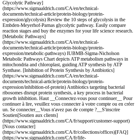
Glycolytic Pathway]
(https://www.sigmaaldrich.com/CA/en/technical-
documents/technical-article/protein-biology/protein-
expression/glycolysis) Review the 10 steps of glycolysis in the
Embden-Meyerhof-Parnas glycolytic pathway. Easily compare
reaction stages and buy the enzymes for your life science research.
[Metabolic Pathways]
(https://www.sigmaaldrich.com/CA/en/technical-
documents/technical-article/protein-biology/protein-
expression/metabolic-pathways) IUBMB-Sigma-Nicholson
Metabolic Pathways Chart depicts ATP metabolism pathways in
mitochondria and chloroplast, guiding ATP synthesis by ATP
Synthase. [Inhibition of Protein Synthesis by Antibiotics]
(https://www.sigmaaldrich.com/CA/en/technical-
documents/technical-article/protein-biology/protein-
expression/inhibition-of-protein) Antibiotics targeting bacterial
ribosomes disrupt protein synthesis, a key process in bacterial
growth inhibition. Haut __Connectez-vous pour continuer__ Pour
continuer à lire, veuillez vous connecter à votre compte ou en créer
un. Se connecter__Vous n'avez pas de compte ?__S'inscrire
Soutien[Soutien aux clients]
(https://www.sigmaaldrich.com/CA/fr/support/customer-support)
[Nous contacter]
(https://www.sigmaaldrich.com/CA/fr/collections/offices)[FAQ]
(https://www.sigmaaldrich.com/CA/fr/life-