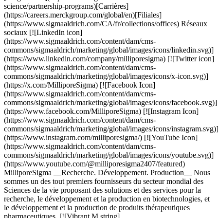
science/partnership-programs)[Carrières]
(https://careers.merckgroup.com/global/en)[Filiales]
(https://www.sigmaaldrich.com/CA/fr/collections/offices) Réseaux
sociaux [![LinkedIn icon]
(https://www.sigmaaldrich.com/content/dam/cms-
commons/sigmaaldrich/marketing/global/images/icons/linkedin.svg)]
(https://www.linkedin.com/company/milliporesigma) [![Twitter icon]
(https://www.sigmaaldrich.com/content/dam/cms-
commons/sigmaaldrich/marketing/global/images/icons/x-icon.svg)]
(https://x.com/MilliporeSigma) [![Facebook Icon]
(https://www.sigmaaldrich.com/content/dam/cms-
commons/sigmaaldrich/marketing/global/images/icons/facebook.svg)]
(https://www.facebook.com/MilliporeSigma) [![Instagram Icon]
(https://www.sigmaaldrich.com/content/dam/cms-
commons/sigmaaldrich/marketing/global/images/icons/instagram.svg)
(https://www.instagram.com/milliporesigma/) [![YouTube Icon]
(https://www.sigmaaldrich.com/content/dam/cms-
commons/sigmaaldrich/marketing/global/images/icons/youtube.svg)]
(https://www.youtube.com/@milliporesigma2407/featured)
MilliporeSigma __Recherche. Développement. Production__ Nous
sommes un des tout premiers fournisseurs du secteur mondial des
Sciences de la vie proposant des solutions et des services pour la
recherche, le développement et la production en biotechnologies, et
le développement et la production de produits thérapeutiques
pharmaceutiques. [![Vibrant M string]