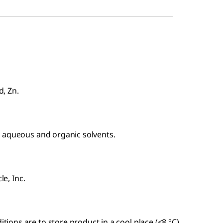
d, Zn.
n aqueous and organic solvents.
le, Inc.
ons are to store product in a cool place (<8 °C)