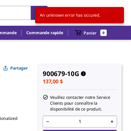
CA
FR
An unknown error has occured.
ommande
Commande rapide
Panier
0
Partager
900679-10G
137,00 $
Veuillez contacter notre Service
Clients pour connaître la
disponibilité de ce produit.
tionalized