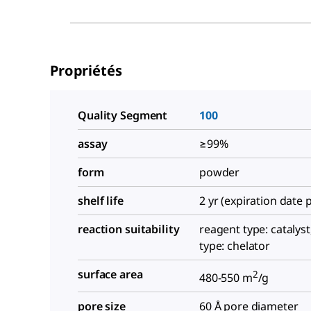
Propriétés
Quality Segment
100
assay
≥99%
form
powder
shelf life
2 yr (expiration date 
reaction suitability
reagent type: catalyst
type: chelator
surface area
2
480-550 m
/g
pore size
60 Å pore diameter