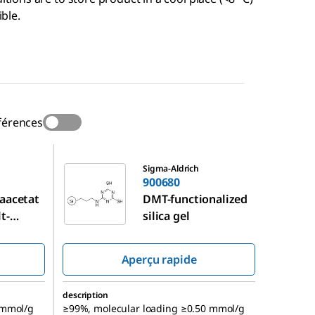
ble.
férences
900680
Sigma-Aldrich
900680
aacetat
DMT-functionalized
t-
silica gel
d silica
Aperçu rapide
description
 mmol/g
≥99%, molecular loading ≥0.50 mmol/g