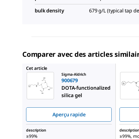
bulk density
679 g/L (typical tap de
Comparer avec des articles similai
900676
Cet article
Sigma-Aldrich
900679
DOTA-functionalized
silica gel
Aperçu rapide
description
descriptio
≥99%
≥99%, mo