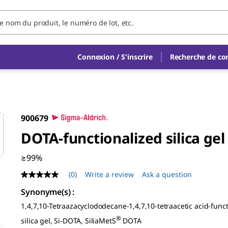
Connexion / S'inscrire
Recherche de c
900679
DOTA-functionalized silica gel
≥99%
(0)
Write a review
Ask a question
No
rating
Synonyme(s)
:
value
Same
1,4,7,10-Tetraazacyclododecane-1,4,7,10-tetraacetic acid-func
page
link.
®
silica gel, Si-DOTA, SiliaMetS
DOTA