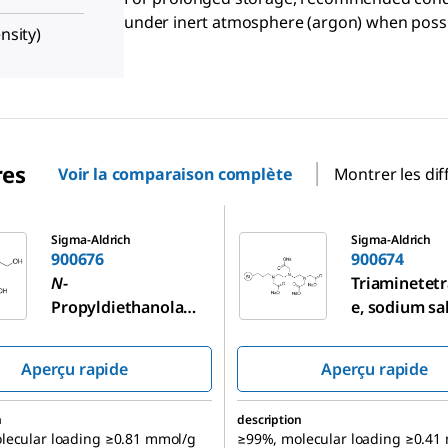
under inert atmosphere (argon) when possi
nsity)
res
Voir la comparaison complète
Montrer les dif
900674
Sigma-Aldrich
Sigma-Aldrich
900676
900674
N
-
Triaminetetr
Propyldiethanolami
e, sodium sal
ne-functionalized
functionalize
silica gel
gel
Aperçu rapide
Aperçu rapide
n
description
lecular loading ≥0.81 mmol/g
≥99%, molecular loading ≥0.41