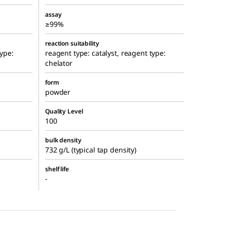
assay
≥99%
reaction suitability
type:
reagent type: catalyst, reagent type:
chelator
form
powder
Quality Level
100
bulk density
732 g/L (typical tap density)
shelf life
-