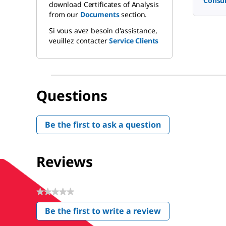
Consul
download Certificates of Analysis
from our
Documents
section.
Si vous avez besoin d'assistance,
veuillez contacter
Service Clients
Questions
Be the first to ask a question
Reviews
★★★★★
No
Be the first to write a review
rating
.
value