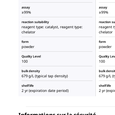
assay
assay
≥99%
≥99%
reaction suitability
reaction su
reagent type: catalyst, reagent type:
reagent t
chelator
chelator
form
form
powder
powder
Quality Level
Quality Lev
100
100
bulk density
bulk densi
679 g/L (typical tap density)
679 g/L (t
shelf life
shelf life
2 yr (expiration date period)
2 yr (exp
Informations sur la sécurité