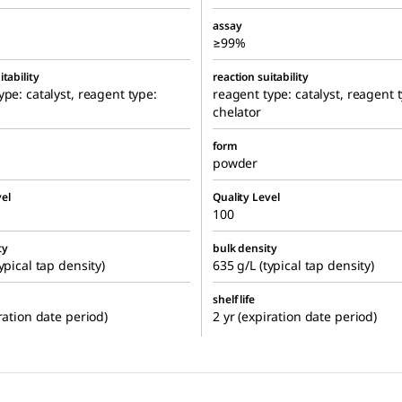
assay
≥99%
itability
reaction suitability
ype: catalyst, reagent type:
reagent type: catalyst, reagent 
chelator
form
powder
el
Quality Level
100
ty
bulk density
ypical tap density)
635 g/L (typical tap density)
shelf life
iration date period)
2 yr (expiration date period)