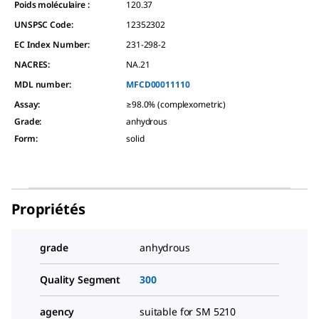
Poids moléculaire :
120.37
UNSPSC Code:
12352302
EC Index Number:
231-298-2
NACRES:
NA.21
MDL number:
MFCD00011110
Assay
:
≥98.0% (complexometric)
Grade
:
anhydrous
Form
:
solid
Propriétés
grade
anhydrous
Quality Segment
300
agency
suitable for SM 5210