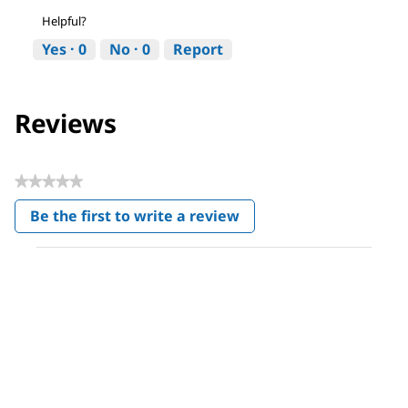
Helpful?
Yes ·
0
No ·
0
Report
Reviews
★★★★★
No
Be the first to write a review
rating
.
value
This
action
will
open
a
modal
dialog.