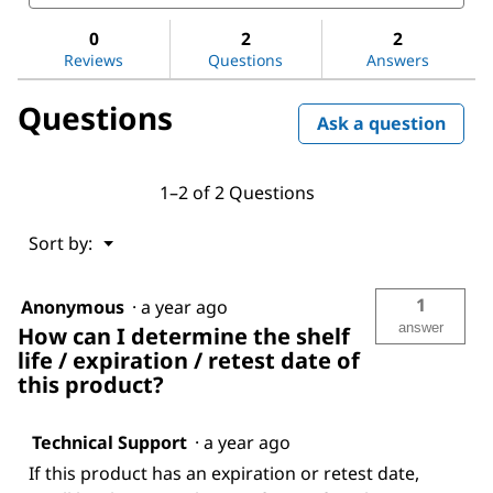
and
and
Magnesium
answers
ans
sulfate
0
2
2
Reviews
Questions
Answers
Questions
Ask a question
1–2 of 2 Questions
Menu
Sort by:
▼
1
Anonymous
·
a year ago
answer
How can I determine the shelf
life / expiration / retest date of
this product?
Technical Support
·
a year ago
If this product has an expiration or retest date,