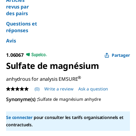
Articles
revus par
des pairs
Questions et
réponses
Avis
1.06067
Partager
Sulfate de magnésium
®
anhydrous for analysis EMSURE
(0)
Write a review
Ask a question
No
rating
Synonyme(s)
:
Sulfate de magnésium anhydre
value
Same
page
link.
Se connecter
pour consulter les tarifs organisationnels et
contractuels.