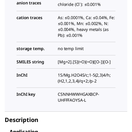
anion traces
-
chloride (Cl
): ≤0.001%
cation traces
As: ≤0.0001%, Ca: ≤0.04%, Fe:
≤0.001%, Mn: ≤0.002%, N:
≤0.004%, heavy metals (as
Pb): ≤0.001%
storage temp.
no temp limit
SMILES string
[Mg+2].[S](=O)(=O)([O-])[O-]
InChI
1S/Mg.H2O4S/c;1-5(2,3)4/h;
(H2,1,2,3,4)/q+2;/p-2
InChI key
CSNNHWWHGAXBCP-
UHFFFAOYSA-L
Description
Application