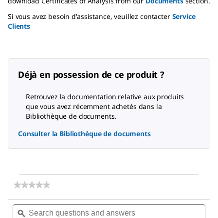
download Certificates of Analysis from our
Documents
section.
Si vous avez besoin d'assistance, veuillez contacter
Service
Clients
Déjà en possession de ce produit ?
Retrouvez la documentation relative aux produits
que vous avez récemment achetés dans la
Bibliothèque de documents.
Consulter la Bibliothèque de documents
★★★★★
★★★★★
No
rating
Search
Sea
value
questions
ϙ
ques
for