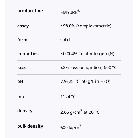
product line
®
EMSURE
assay
≥98.0% (complexometric)
form
solid
impurities
≤0.004% Total nitrogen (N)
loss
≤2% loss on ignition, 600 °C
pH
7.9 (25 °C, 50 g/L in H
O)
2
mp
1124 °C
density
3
2.66 g/cm
at 20 °C
bulk density
3
600 kg/m