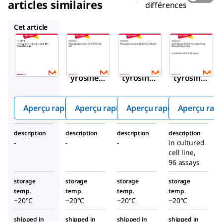
articles similaires
différences
RAB0982
RAB0990
RAB0518
Cet article
Sigma-
Sigma-
Sigma-
Aldrich
Aldrich
Aldrich
RABHRP6
RAB0982
RAB0990
Phosphot
Phospho
Phospho
yrosine
tyrosine
tyrosine
ELISA
NGFR
ROS1
HRP-
ELISA
ELISA
Aperçu rapide
Aperçu rapide
Aperçu rapide
Aperçu rap
Streptavi
Kit
Kit
din
description
description
description
description
-
-
-
in cultured
cell line,
96 assays
storage
storage
storage
storage
temp.
temp.
temp.
temp.
−20°C
−20°C
−20°C
−20°C
shipped in
shipped in
shipped in
shipped in