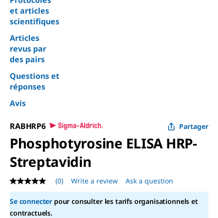
Protocoles
et articles
scientifiques
Articles
revus par
des pairs
Questions et
réponses
Avis
RABHRP6
Partager
Phosphotyrosine ELISA HRP-
Streptavidin
(0)
Write a review
Ask a question
No
rating
value
Se connecter
pour consulter les tarifs organisationnels et
Same
contractuels.
page