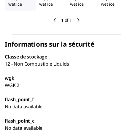
wet ice
wet ice
wet ice
wet ice
1 of 1
Informations sur la sécurité
Classe de stockage
12 - Non Combustible Liquids
wgk
WGK 2
flash_point_f
No data available
flash_point_c
No data available