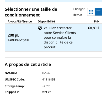
link.
Sélectionner une taille de
Changer
conditionnement
de vue
À vous/Référence
Disponibilité
Prix
Veuillez contacter
68,80 $
notre Service Clients
200 μL
pour connaître la
RABHRP6-200UL
disponibilité de ce
produit.
A propos de cet article
NACRES:
NA.32
UNSPSC Code:
41116158
Storage temp.
:
−20°C
Shipped in
:
wet ice