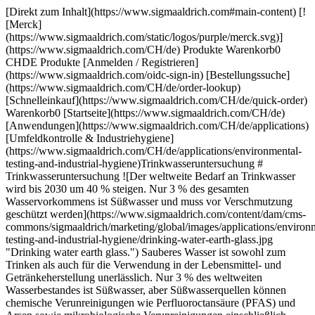
[Direkt zum Inhalt](https://www.sigmaaldrich.com#main-content) [![Merck](https://www.sigmaaldrich.com/static/logos/purple/merck.svg)](https://www.sigmaaldrich.com/CH/de) Produkte Warenkorb0 CHDE Produkte [Anmelden / Registrieren](https://www.sigmaaldrich.com/oidc-sign-in) [Bestellungssuche](https://www.sigmaaldrich.com/CH/de/order-lookup) [Schnelleinkauf](https://www.sigmaaldrich.com/CH/de/quick-order) Warenkorb0 [Startseite](https://www.sigmaaldrich.com/CH/de)[Anwendungen](https://www.sigmaaldrich.com/CH/de/applications)[Umfeldkontrolle & Industriehygiene](https://www.sigmaaldrich.com/CH/de/applications/environmental-testing-and-industrial-hygiene)Trinkwasseruntersuchung # Trinkwasseruntersuchung ![Der weltweite Bedarf an Trinkwasser wird bis 2030 um 40 % steigen. Nur 3 % des gesamten Wasservorkommens ist Süßwasser und muss vor Verschmutzung geschützt werden](https://www.sigmaaldrich.com/content/dam/cms-commons/sigmaaldrich/marketing/global/images/applications/environmental-testing-and-industrial-hygiene/drinking-water-earth-glass.jpg "Drinking water earth glass.") Sauberes Wasser ist sowohl zum Trinken als auch für die Verwendung in der Lebensmittel- und Getränkeherstellung unerlässlich. Nur 3 % des weltweiten Wasserbestandes ist Süßwasser, aber Süßwasserquellen können chemische Verunreinigungen wie Perfluoroctansäure (PFAS) und Arsen sowie mikrobiologische Verunreinigungen einschließlich Krankheitserregern enthalten. Selbst nach dem Aufbereitungsprozess können Restchemikalien und Verunreinigungen im Trinkwasser die rechtlichen Grenzwerte überschreiten. Gemeinden, private Wasseraufbereitungsanlagen sowie Lebensmittel- und Getränkehersteller müssen ihre Wasserversorgung regelmäßig testen, um sicherzustellen, dass die chemischen und mikrobiologischen Schadstoffe auf oder unter den von den Behörden festgelegten Grenzwerten bleiben. Mit einer wachsenden Weltbevölkerung wird der Bedarf an Süßwasser bis 20301 voraussichtlich um 40 % steigen. Mit der steigenden Nachfrage wird die Aufrechterhaltung von Effizienz und Genauigkeit bei der Wasserprüfung eine ständige Herausforderung darstellen. * * * ## Zugehörige Produkte Slide 1 of 16 1 of 4 [![EZ-Fit® Filtrationseinheit pore size 0.45 μm, mixed cellulose esters (MCE) membrane, white filter, volume 250 mL, pkg of Single packaging (EFHAW250I), pkg of Bulk packaging (EFHAW250B), suitable for (suitable for solid and liquid cultivation)](https://www.sigmaaldrich.com/deepweb/assets/sigmaaldrich/product/images/189/730/cd96e2b9-b597-487a-963f-552e187df80f/640/cd96e2b9-b597-487a-963f-552e187df80f.jpg) \ Millipore \ EFHAW250 \ EZ-Fit® Filtrationseinheit](https://www.sigmaaldrich.com/CH/de/product/mm/efhaw250) Schnellansicht [![EZ-Fit® Filtrationsleiste 6-place, For EZ-Fit® Filtration Units](https://www.sigmaaldrich.com/deepweb/assets/sigmaaldrich/product/images/165/205/0d45b425-2e69-4da5-b4a0-798eb9c756f1/640/0d45b425-2e69-4da5-b4a0-798eb9c756f1.jpg) \ Millipore \ EZFITEFUN6 \ EZ-Fit® Filtrationsleiste](https://www.sigmaaldrich.com/CH/de/product/mm/ezfitefun6) Schnellansicht [![Kit für gesamtcoliforme Bakterien und E. coli A Kit for simultaneous detection of coliform, E.coli using m-coli Blue 24 with S-Pak® membranes and sterile petri dish with petri-pad](https://www.sigmaaldrich.com/deepweb/assets/sigmaaldrich/product/images/994/679/9e7adeb3-0dc2-4ad2-86a2-c99b4fa4cf06/640/9e7adeb3-0dc2-4ad2-86a2-c99b4fa4cf06.jpg) \ Millipore \ HAWGPDMCB \ Kit für gesamtcoliforme Bakterien und *E. coli*](https://www.sigmaaldrich.com/CH/de/product/mm/hawgpdmcb) Schnellansicht [![Chromocult® Coliform-Agar ChromoCult®, according to ISO 9308, EPA, AOAC®, granular, for coliforms, for Escherichia coli, pack of 500 g](https://www.sigmaaldrich.com/deepweb/assets/sigmaaldrich/product/images/199/772/a613a661-d310-4fd4-8128-dab6ac933090/640/a613a661-d310-4fd4-8128-dab6ac933090.jpg) \ Millipore \ 1.10426 \ Chromocult® Coliform-Agar](https://www.sigmaaldrich.com/CH/de/product/mm/110426) Schnellansicht [![Readycult® Coliforme 100 ReadyCult®, according to EPA, granular, for Escherichia coli, for coliforms, pkg of 20 tests, pkg of 200 tests](https://www.sigmaaldrich.com/deepweb/assets/sigmaaldrich/product/images/169/906/f51e1654-c2e2-462f-bc56-3b9caa700618/640/f51e1654-c2e2-462f-bc56-3b9caa700618.jpg) \ Millipore \ 1.01298 \ Readycult® Coliforme 100](https://www.sigmaaldrich.com/CH/de/product/mm/101298) Schnellansicht [![EZ-PAK® Membranspender Curve Membrane filtration, General microbiological analysis](https://www.sigmaaldrich.com/deepweb/assets/sigmaaldrich/product/images/287/275/8808d1d5-f9f9-4d41-9829-6d47dff6163c/640/8808d1d5-f9f9-4d41-9829-6d47dff6163c.jpg) \ Millipore \ EZCURVE01 \ EZ-PAK® Membranspender Curve](https://www.sigmaaldrich.com/CH/de/product/mm/ezcurve01) Schnellansicht [![MF-Millipore™ Membranfilter, Porengröße 0,45 µm, mit Netzaufdruck MF-Millipore™, filter diam. 47 mm, hydrophilic, white, gridded, pkg of 100 discs](https://www.sigmaaldrich.com/deepweb/assets/sigmaaldrich/product/images/108/802/3f57bd2d-b70e-4453-95c1-ced1a5c82dc7/640/3f57bd2d-b70e-4453-95c1-ced1a5c82dc7.jpg) \ Millipore \ HAWG04700 \ MF-Millipore™ Membranfilter, Porengröße 0,45 µm, mit Netzaufdruck](https://www.sigmaaldrich.com/CH/de/product/mm/hawg04700) Schnellansicht [![Chromocult® Coliform-Agar-Kit ReadyPlate™, 55mm plates with EZPAK 0.45 white gridded membrane for the simultaneous enumeration of coliform and E. coli using the Membrane Filtration method](https://www.sigmaaldrich.com/deepweb/assets/sigmaaldrich/product/images/405/055/baf0792a-1bd2-4d31-b4a3-8cf187d42de3/640/baf0792a-1bd2-4d31-b4a3-8cf187d42de3.jpg) \ Millipore \ 1.46758 \ Chromocult® Coliform-Agar-Kit](https://www.sigmaaldrich.com/CH/de/product/mm/146758) Schnellansicht [![Chloride Standard Solution traceable to SRM from NIST 2.50 mg/l Clˉ in H2O](https://www.sigmaaldrich.com/deepweb/assets/sigmaaldrich/product/images/316/958/f2aefaf6-5f5a-486f-a94c-96867cbfd35d/640/f2aefaf6-5f5a-486f-a94c-96867cbfd35d.jpg) \ Supelco \ 1.33011 \ Chloride Standard Solution](https://www.sigmaaldrich.com/CH/de/product/mm/133011) Schnellansicht [![Supelco](https://www.sigmaaldrich.com/assets/images/supelco-no-image/supelco-no-image_w640.png) \ Supelco \ 132234 \ Fluoride Standard Solution](https://www.sigmaaldrich.com/CH/de/product/mm/132234) Schnellansicht [![EPA VOC-Kalibrierstandard-Kit analytical standard](https://www.sigmaaldrich.com/deepweb/assets/sigmaaldrich/product/images/846/339/52c4fd3c-25ff-40eb-8893-ab8edc902418/640/52c4fd3c-25ff-40eb-8893-ab8edc902418.jpg) \ Supelco \ 48804 \ EPA VOC-Kalibrierstandard-Kit](https://www.sigmaaldrich.com/CH/de/product/supelco/48804) Schnellansicht [![Prove 300 suitable for UV/Vis spectroscopy, Spectroquant®](https://www.sigmaaldrich.com/deepweb/assets/sigmaaldrich/product/images/360/854/ff975ebb-7e75-4285-a3bd-792191a89b45/640/ff975ebb-7e75-4285-a3bd-792191a89b45.jpg) \ Supelco \ 173017 \ Prove 300](https://www.sigmaaldrich.com/CH/de/product/mm/173017) Schnellansicht [![Chlorid-Test photometric, 2.5-250 mg/L (Cl-), Spectroquant®](https://www.sigmaaldrich.com/deepweb/assets/sigmaaldrich/product/images/164/254/68af80dc-a8f8-4d08-9e5c-06dd8bccca43/640/68af80dc-a8f8-4d08-9e5c-06dd8bccca43.jpg) \ Supelco \ 1.14897 \ Chlorid-Test](https://www.sigmaaldrich.com/CH/de/product/mm/114897) Schnellansicht [![Eisen-Test photometric, 0.0025-5.00 mg/L (Fe), Spectroquant®](https://www.sigmaaldrich.com/deepweb/assets/sigmaaldrich/product/images/352/194/8604b0e9-6697-4330-8d9c-52c7a645cf5f/640/8604b0e9-6697-4330-8d9c-52c7a645cf5f.jpg) \ Supelco \ 1.14761 \ Eisen-Test](https://www.sigmaaldrich.com/CH/de/product/mm/114761) Schnellansicht [![Escherichia coli WDCM 00012 Vitroids™ 15-80 CFU mean value range, certified reference material, suitable for microbiology, Manufactured by: Sigma-Aldrich Production GmbH, Switzerland](https://www.sigmaaldrich.com/deepweb/assets/sigmaaldrich/product/images/320/629/b5ccb6ec-9bbd-450b-9069-7f3ceadcd577/640/b5ccb6ec-9bbd-450b-9069-7f3ceadcd577.jpg) \ Millipore \ VT000122 \ *Escherichia coli* WDCM 00012 Vitroids™](https://www.sigmaaldrich.com/CH/de/product/sial/vt000122) Schnellansicht [![S-Pak Filter 0,45µm, 47 mm, weiß, mit Netzaufdruck mixed cellulose esters (MCE), pore size 0.45 μm, filter diam. 47 mm, white gridded membranes for microbiological analysis](https://www.sigmaaldrich.com/deepweb/assets/sigmaaldrich/product/images/213/560/54e1a0f6-79a1-46c9-b670-56dadd7f644c/640/54e1a0f6-79a1-46c9-b670-56dadd7f644c.jpg) \ Millipore \ HAWG047S6 \ S-Pak Filter 0,45µm, 47 mm, weiß, mit Netzaufdruck](https://www.sigmaaldrich.com/CH/de/product/mm/hawg047s6) Schnellansicht * * * ## Ausgewählte Kategorien [![Eine Reihe von fünf Laborflaschen mit roter Flüssigkeit vor einem weißen Hintergrund, angeordnet in einer Linie mit einem Messzylinder ganz rechts, der teilweise mit derselben roten Flüssigkeit gefüllt ist.](https://www.sigmaaldrich.com/content/dam/cms-commons/sigmaaldrich/marketing/global/images/categories/reference-materials/certified-reference-materials.jpg "Zertifizierte Referenzmaterialen")](https://www.sigmaaldrich.com/CH/de/products/analytical-chemistry/reference-materials/certified-reference-materials) [Zertifizierte Referenzmaterialien](https://www.sigmaaldrich.com/CH/de/products/analytical-chemistry/reference-materials/certified-reference-materials) Certified Reference Materials: CRM für forensische, klinische und pharmazeutische Prüfungen sowie für die Umweltanalytik und für Prüfungen von Lebensmitteln und Getränken. [Produkte einkaufen](https://www.sigmaaldrich.com/CH/de/products/analytical-chemistry/reference-materials/certified-reference-materials) [![Spectroquant® Prove 600 Plus mit Testsatz](https://www.sigmaaldrich.com/content/dam/cms-commons/sigmaaldrich/marketing/global/images/categories/mobile-laboratory/prove-600-plus-spectroquant-photometer.jpg "S