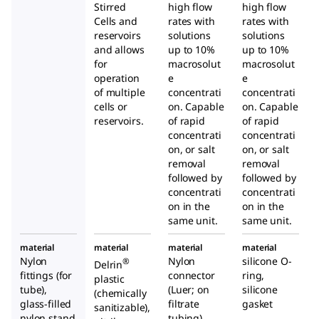
Stirred
high flow
high flow
Cells and
rates with
rates with
reservoirs
solutions
solutions
and allows
up to 10%
up to 10%
for
macrosolut
macrosolut
operation
e
e
of multiple
concentrati
concentrati
cells or
on. Capable
on. Capable
reservoirs.
of rapid
of rapid
concentrati
concentrati
on, or salt
on, or salt
removal
removal
followed by
followed by
concentrati
concentrati
on in the
on in the
same unit.
same unit.
material
material
material
material
Nylon
Nylon
silicone O-
®
Delrin
fittings (for
connector
ring,
plastic
tube),
(Luer; on
silicone
(chemically
glass-filled
filtrate
gasket
sanitizable),
nylon stand
tubing),