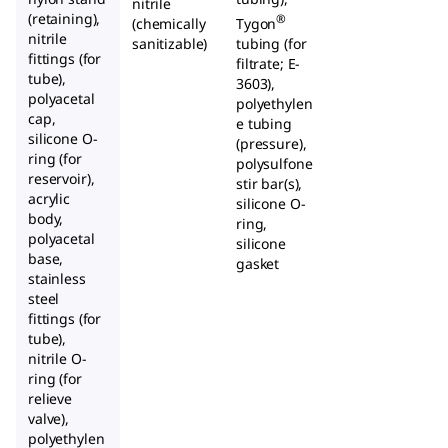
nitrile
(retaining),
®
(chemically
Tygon
nitrile
sanitizable)
tubing (for
fittings (for
filtrate; E-
tube),
3603),
polyacetal
polyethylen
cap,
e tubing
silicone O-
(pressure),
ring (for
polysulfone
reservoir),
stir bar(s),
acrylic
silicone O-
body,
ring,
polyacetal
silicone
base,
gasket
stainless
steel
fittings (for
tube),
nitrile O-
ring (for
relieve
valve),
polyethylen