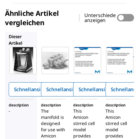
Ähnliche Artikel
Unterschiede
anzeigen
vergleichen
6015
UFSC200SL
UFSC050SL
Dieser
Artikel
Millipore
Millipore
Millipore
6028
6015
UFSC200SL
®
Amico
Amico
Amicon
-
®
®
n
-
n
Rührzelle,
Rührz
Stirre
200 ml,
ellen-
d Cell
Dichtung
Schnellansicht
Schnellansicht
Schnellansicht
Schnellansi
Reser
Manif
skit (3 O-
voir
old
Ringe
description
description
description
description
und
-
The
This
This
Dichtung
manifold is
Amicon
Amicon
en)
designed
stirred cell
stirred cell
for use with
model
model
Amicon
provides
provides