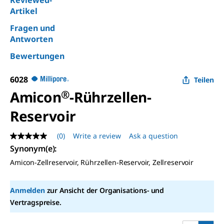
Reviewed-
Artikel
Fragen und
Antworten
Bewertungen
6028
Teilen
Amicon
®
-Rührzellen-
Reservoir
(0)
Write a review
Ask a question
No
rating
Synonym(e)
:
value
Amicon-Zellreservoir, Rührzellen-Reservoir, Zellreservoir
Same
page
link.
Anmelden
zur Ansicht der Organisations- und
Vertragspreise.