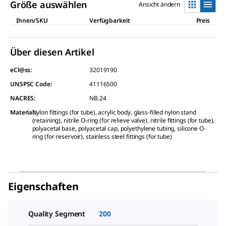
Größe auswählen
Ansicht ändern
Ihnen/SKU
Verfügbarkeit
Preis
Über diesen Artikel
eCl@ss:
32019190
UNSPSC Code:
41116500
NACRES:
NB.24
Material
Nylon fittings (for tube), acrylic body, glass-filled nylon stand
:
(retaining), nitrile O-ring (for relieve valve), nitrile fittings (for tube),
polyacetal base, polyacetal cap, polyethylene tubing, silicone O-
ring (for reservoir), stainless steel fittings (for tube)
Eigenschaften
Quality Segment
200