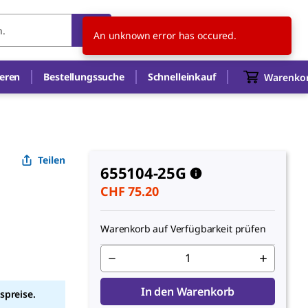
CH
DE
An unknown error has occured.
ieren
Bestellungssuche
Schnelleinkauf
Warenko
Teilen
655104-25G
CHF 75.20
Warenkorb auf Verfügbarkeit prüfen
In den Warenkorb
spreise.