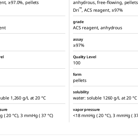
nt, ≥97.0%, pellets
anhydrous, free-flowing, pellets
™
Dri
, ACS reagent, ≥97%
grade
ent
ACS reagent, anhydrous
assay
≥97%
el
Quality Level
100
form
pellets
solubility
luble 1,260 g/L at 20 °C
water: soluble 1260 g/L at 20 °C
sure
vapor pressure
( 20 °C), 3 mmHg ( 37 °C)
<18 mmHg ( 20 °C), 3 mmHg ( 37