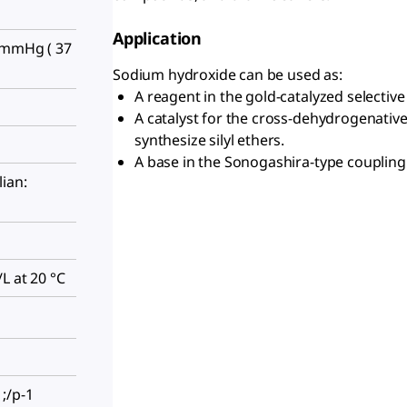
Application
 mmHg ( 37
Sodium hydroxide can be used as:
A reagent in the gold-catalyzed selective 
A catalyst for the cross-dehydrogenative
synthesize silyl ethers.
A base in the Sonogashira-type coupling 
ian:
L at 20 °C
;/p-1