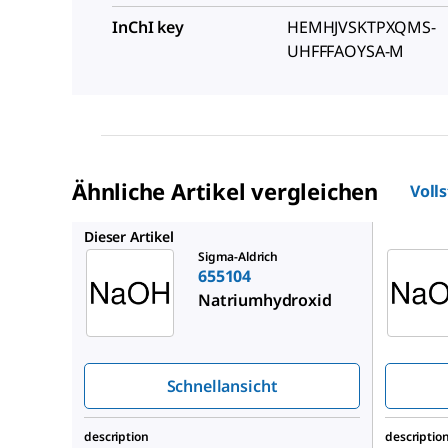
InChI key
HEMHJVSKTPXQMS-
UHFFFAOYSA-M
Ähnliche Artikel vergleichen
Voll
221465
Dieser Artikel
Sigma-Aldrich
655104
Natriumhydroxid
Schnellansicht
description
descriptio