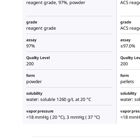
reagent grade, 97%, powder
ACS reage
grade
grade
reagent grade
ACS reag
assay
assay
97%
≥97.0%
Quality Level
Quality Lev
200
200
form
form
powder
pellets
solubility
solubility
water: soluble 1260 g/L at 20 °C
water: so
vapor pressure
vapor pres
<18 mmHg ( 20 °C), 3 mmHg ( 37 °C)
<18 mmHg 