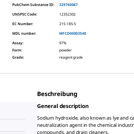
PubChem Substance ID:
329760067
UNSPSC Code:
12352302
EC Number:
215-185-5
MDL number:
MFCD00003548
Assay
:
97%
Form
:
powder
Grade
:
reagent grade
Beschreibung
General description
Sodium hydroxide, also known as lye and cau
neutralization agent in the chemical indust
compounds, and drain cleaners.