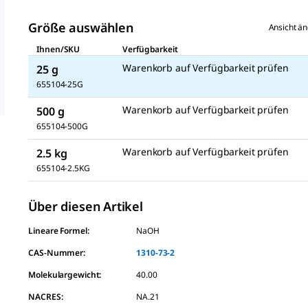
Größe auswählen
Ansicht ä
Ihnen/SKU
Verfügbarkeit
Warenkorb auf Verfügbarkeit prüfen
25 g
655104-25G
Warenkorb auf Verfügbarkeit prüfen
500 g
655104-500G
Warenkorb auf Verfügbarkeit prüfen
2.5 kg
655104-2.5KG
Über diesen Artikel
Lineare Formel:
NaOH
CAS-Nummer:
1310-73-2
Molekulargewicht:
40.00
NACRES:
NA.21