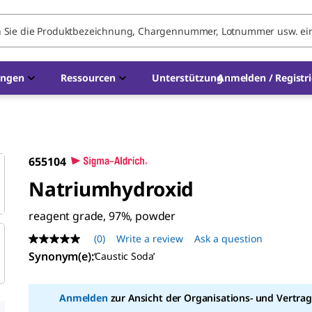
ungen
Ressourcen
Unterstützung
Anmelden / Registr
655104
Natriumhydroxid
reagent grade, 97%, powder
(0)
Write a review
Ask a question
No
rating
Synonym(e)
:
‘Caustic Soda’
value
Same
page
Anmelden
zur Ansicht der Organisations- und Vertrag
link.