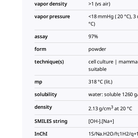
vapor density
>1 (vs air)
vapor pressure
<18 mmHg ( 20 °C), 3
°C)
assay
97%
form
powder
technique(s)
cell culture | mammal
suitable
mp
318 °C (lit.)
solubility
water: soluble 1260 g/
density
3
2.13 g/cm
at 20 °C
SMILES string
[OH-].[Na+]
InChI
1S/Na.H2O/h;1H2/q+1