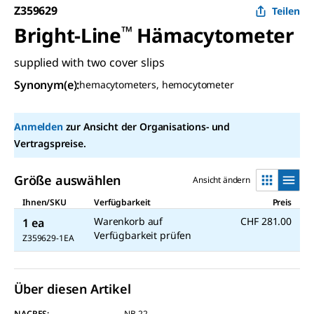
Z359629
Teilen
Bright-Line
™
Hämacytometer
supplied with two cover slips
Synonym(e):
hemacytometers, hemocytometer
Anmelden
zur Ansicht der Organisations- und
Vertragspreise.
Größe auswählen
Ansicht ändern
Ihnen/SKU
Verfügbarkeit
Preis
Warenkorb auf
CHF 281.00
1 ea
Verfügbarkeit prüfen
Z359629-1EA
Über diesen Artikel
NACRES:
NB.22