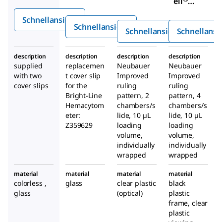
ell
tomete
Hemacy
Einma
r
Schnellansicht
tomete
l-
Schnellansicht
Schnellansicht
Schnellansi
r
Häma
replace
cytom
ment
description
description
description
description
eter
supplied
replacemen
Neubauer
Neubauer
cover
with two
t cover slip
Improved
Improved
slip
cover slips
for the
ruling
ruling
Bright-Line
pattern, 2
pattern, 4
Hemacytom
chambers/s
chambers/s
eter:
lide, 10 µL
lide, 10 µL
Z359629
loading
loading
volume,
volume,
individually
individually
wrapped
wrapped
material
material
material
material
colorless ,
glass
clear plastic
black
glass
(optical)
plastic
frame, clear
plastic