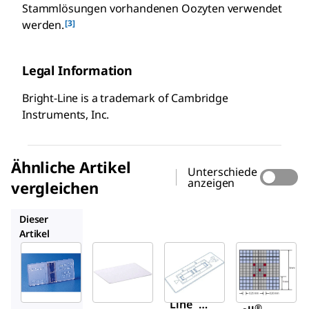
Stammlösungen vorhandenen Oozyten verwendet
[3]
werden.
Legal Information
Bright-Line is a trademark of Cambridge
Instruments, Inc.
Ähnliche Artikel
Unterschiede
anzeigen
vergleichen
Z375357
MDH-2N1
MDH-4N1
Dieser
Artikel
Sigma-
Millipore
Z359629
Aldrich
MDH-
Bright-
Z375357
2N1
™
Line
Bright-
Millic
Hämacy
™
Line
®