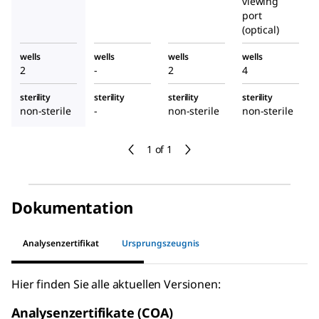
viewing
port
(optical)
wells
wells
wells
wells
2
-
2
4
sterility
sterility
sterility
sterility
non-sterile
-
non-sterile
non-sterile
1 of 1
Dokumentation
Analysenzertifikat
Ursprungszeugnis
Hier finden Sie alle aktuellen Versionen:
Analysenzertifikate (COA)