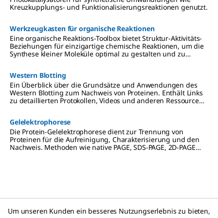
Kreuzkupplungs- und Funktionalisierungsreaktionen genutzt.
Werkzeugkasten für organische Reaktionen
Eine organische Reaktions-Toolbox bietet Struktur-Aktivitäts-
Beziehungen für einzigartige chemische Reaktionen, um die
Synthese kleiner Moleküle optimal zu gestalten und zu
steuern.
Western Blotting
Ein Überblick über die Grundsätze und Anwendungen des
Western Blotting zum Nachweis von Proteinen. Enthält Links
zu detaillierten Protokollen, Videos und anderen Ressourcen
für die Proteinextraktion, die Gelelektrophorese, den Transfer
auf PVDF- oder Nitrozellulose-Membranen sowie
Gelelektrophorese
chemilumineszente, kolorimetrische und
Fluoreszenznachweisverfahren.
Die Protein-Gelelektrophorese dient zur Trennung von
Proteinen für die Aufreinigung, Charakterisierung und den
Nachweis. Methoden wie native PAGE, SDS-PAGE, 2D-PAGE
und isoelektrische Fokussierung (IEF) werden in Vorbereitung
für Downstream-Anwendungen wie Western Blots,
Massenspektrometrie und Proteomanalyse eingesetzt.
Um unseren Kunden ein besseres Nutzungserlebnis zu bieten,