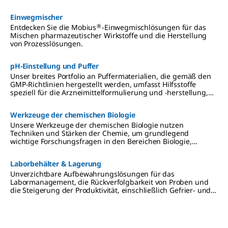
Einwegmischer
®
Entdecken Sie die Mobius
-Einwegmischlösungen für das
Mischen pharmazeutischer Wirkstoffe und die Herstellung
von Prozesslösungen.
pH-Einstellung und Puffer
Unser breites Portfolio an Puffermaterialien, die gemäß den
GMP-Richtlinien hergestellt werden, umfasst Hilfsstoffe
speziell für die Arzneimittelformulierung und -herstellung,
einschließlich risikoreicher Anwendungen. Ganz gleich, ob es
sich bei Ihrem Produkt um ein kleinmolekulares oder ein
Werkzeuge der chemischen Biologie
großmolekulares Arzneimittel handelt – wir bieten Ihnen
hochwertige Puffer und pH-Regler sowie Unterstützung bei
Unsere Werkzeuge der chemischen Biologie nutzen
der Einhaltung gesetzlicher Vorschriften.
Techniken und Stärken der Chemie, um grundlegend
wichtige Forschungsfragen in den Bereichen Biologie,
Medizin und Wirkstoffforschung anzugehen.
Laborbehälter & Lagerung
Unverzichtbare Aufbewahrungslösungen für das
Labormanagement, die Rückverfolgbarkeit von Proben und
die Steigerung der Produktivität, einschließlich Gefrier- und
Kryoboxen, Glas- und Kunststoffröhrchen und -flaschen
sowie Verschlussfolien.