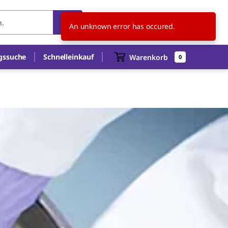
CH
DE
An unknown error has occured.
gssuche
Schnelleinkauf
Warenkorb
0