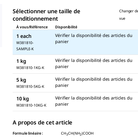
Sélectionner une taille de
Changer d
conditionnement
vue
À vous/Référence
Disponibilité
Vérifier la disponibilité des articles du
1 each
panier
W381810-
SAMPLE-K
Vérifier la disponibilité des articles du
1 kg
panier
W381810-1KG-K
Vérifier la disponibilité des articles du
5 kg
panier
W381810-5KG-K
Vérifier la disponibilité des articles du
10 kg
panier
W381810-10KG-K
A propos de cet article
Formule linéaire :
CH
CH(NH
)COOH
3
2