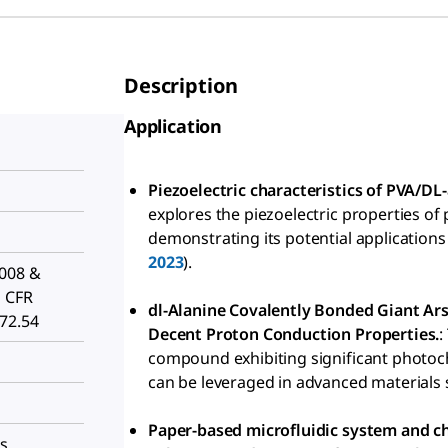
Description
Application
Piezoelectric characteristics of PVA/DL-
explores the piezoelectric properties of 
demonstrating its potential applications 
2023
).
2008 &
1 CFR
dl-Alanine Covalently Bonded Giant A
172.54
Decent Proton Conduction Properties.
:
compound exhibiting significant photoc
can be leveraged in advanced materials s
Paper-based microfluidic system and ch
es