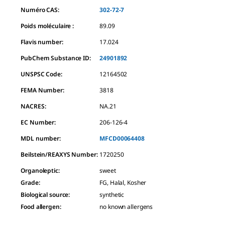
Numéro CAS:
302-72-7
Poids moléculaire :
89.09
Flavis number:
17.024
PubChem Substance ID:
24901892
UNSPSC Code:
12164502
FEMA Number:
3818
NACRES:
NA.21
EC Number:
206-126-4
MDL number:
MFCD00064408
Beilstein/REAXYS Number:
1720250
Organoleptic
:
sweet
Grade
:
FG, Halal, Kosher
Biological source
:
synthetic
Food allergen
:
no known allergens