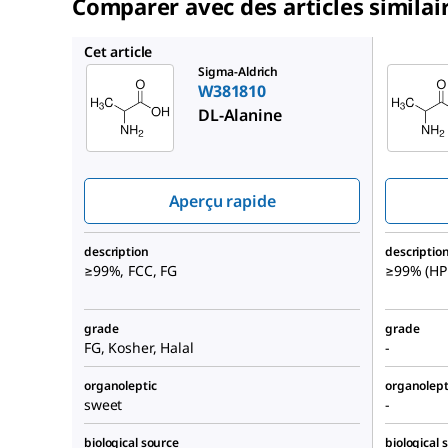
Comparer avec des articles similai
A7502
Cet article
Sigma-Aldrich
W381810
DL
-Alanine
Aperçu rapide
description
descriptio
≥99%, FCC, FG
≥99% (HP
grade
grade
FG, Kosher, Halal
-
organoleptic
organolept
sweet
-
biological source
biological 