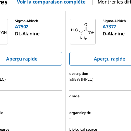
res
Voir la comparaison complète
Montrer les dif
A7377
Sigma-Aldrich
Sigma-Aldrich
A7502
A7377
DL
-Alanine
D
-Alanine
Aperçu rapide
Aperçu rapide
n
description
LC)
≥98% (HPLC)
grade
-
ic
organoleptic
-
source
biological source