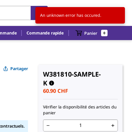
CH
FR
An unknown error has occured.
ommande
Commande rapide
Panier
0
Partager
W381810-SAMPLE-
K
60.90 CHF
Vérifier la disponibilité des articles du
panier
contractuels.