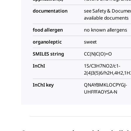
documentation
see Safety & Documen
available documents
food allergen
no known allergens
organoleptic
sweet
SMILES string
CC(N)C(O)=O
InChI
1S/C3H7NO2/c1-
2(4)3(5)6/h2H,4H2,1H3
InChI key
QNAYBMKLOCPYGJ-
UHFFFAOYSA-N