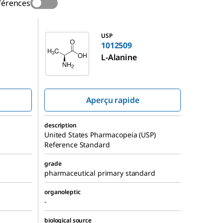
férences
1012509
USP
1012509
L
-Alanine
Aperçu rapide
description
United States Pharmacopeia (USP)
Reference Standard
grade
pharmaceutical primary standard
organoleptic
-
biological source