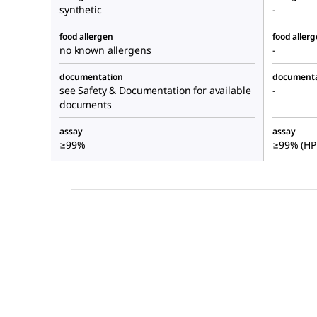
synthetic
-
food allergen
food aller
no known allergens
-
documentation
documenta
see Safety & Documentation for available
-
documents
assay
assay
≥99%
≥99% (HP