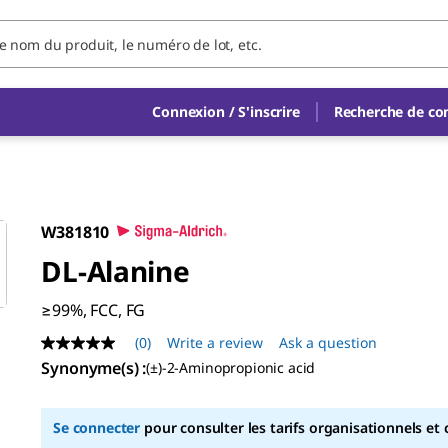
Connexion / S'inscrire
Recherche de c
W381810
DL
-Alanine
≥99%, FCC, FG
(0)
Write a review
Ask a question
No
rating
Synonyme(s)
:
(±)-2-Aminopropionic acid
value
Same
page
Se connecter
pour consulter les tarifs organisationnels et 
link.