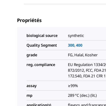
Propriétés
biological source
synthetic
Quality Segment
300
,
400
grade
FG, Halal, Kosher
reg. compliance
EU Regulation 1334/
872/2012, FCC, FDA 2
172.540, FDA 21 CFR 
assay
≥99%
mp
289 °C (dec.) (lit.)
application(s)
flavors and fragranc