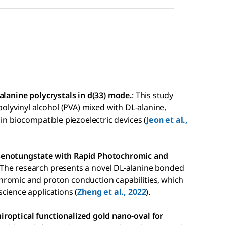
alanine polycrystals in d(33) mode.
: This study
polyvinyl alcohol (PVA) mixed with DL-alanine,
in biocompatible piezoelectric devices (
Jeon et al.,
rsenotungstate with Rapid Photochromic and
 The research presents a novel DL-alanine bonded
hromic and proton conduction capabilities, which
cience applications (
Zheng et al., 2022
).
iroptical functionalized gold nano-oval for