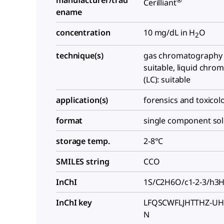
manufacturer/trad
®
Cerilliant
ename
concentration
10 mg/dL in H
O
2
technique(s)
gas chromatography 
suitable, liquid chr
(LC): suitable
application(s)
forensics and toxicol
format
single component sol
storage temp.
2-8°C
SMILES string
CCO
InChI
1S/C2H6O/c1-2-3/h3
InChI key
LFQSCWFLJHTTHZ-UH
N