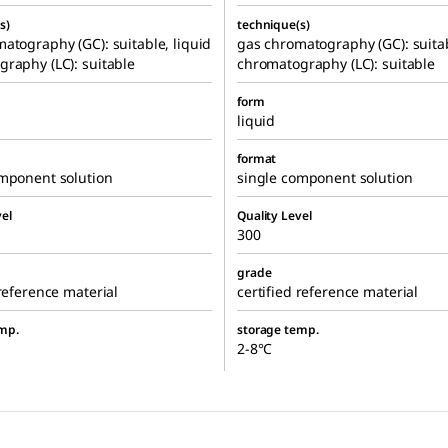
s)
technique(s)
atography (GC): suitable, liquid
gas chromatography (GC): suitab
raphy (LC): suitable
chromatography (LC): suitable
form
liquid
format
omponent solution
single component solution
el
Quality Level
300
grade
 reference material
certified reference material
mp.
storage temp.
2-8°C