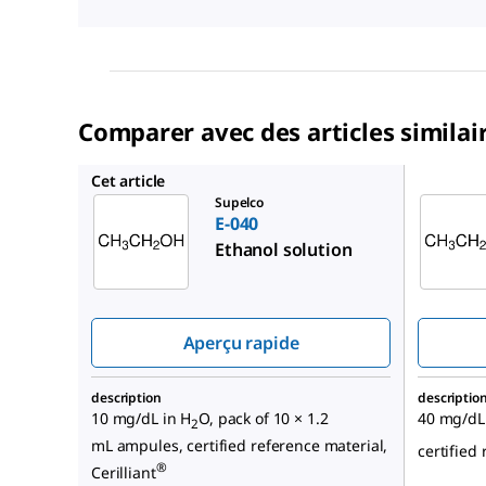
Comparer avec des articles similai
E-045
Cet article
Supelco
E-040
Ethanol solution
Aperçu rapide
description
descriptio
10 mg/dL in H
O, pack of 10 × 1.2
40 mg/dL
2
mL ampules, certified reference material,
certified 
®
Cerilliant