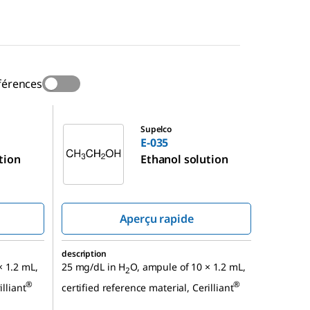
férences
E-035
Supelco
E-035
tion
Ethanol solution
Aperçu rapide
description
× 1.2 mL,
25 mg/dL in H
O, ampule of 10 × 1.2 mL,
2
®
®
illiant
certified reference material, Cerilliant