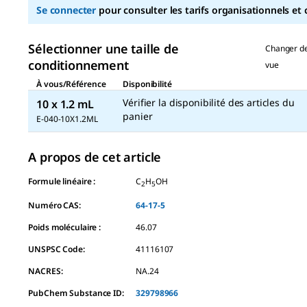
page
Se connecter
pour consulter les tarifs organisationnels et 
link.
Sélectionner une taille de
Changer d
conditionnement
vue
À vous/Référence
Disponibilité
Vérifier la disponibilité des articles du
10 x 1.2 mL
panier
E-040-10X1.2ML
A propos de cet article
Formule linéaire :
C
H
OH
2
5
Numéro CAS:
64-17-5
Poids moléculaire :
46.07
UNSPSC Code:
41116107
NACRES:
NA.24
PubChem Substance ID:
329798966