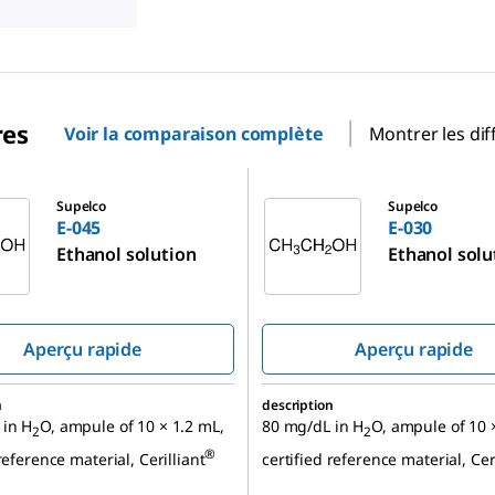
res
Voir la comparaison complète
Montrer les dif
E-030
Supelco
Supelco
E-045
E-030
Ethanol solution
Ethanol solu
Aperçu rapide
Aperçu rapide
n
description
 in H
O, ampule of 10 × 1.2 mL,
80 mg/dL in H
O, ampule of 10 
2
2
®
reference material, Cerilliant
certified reference material, Cer