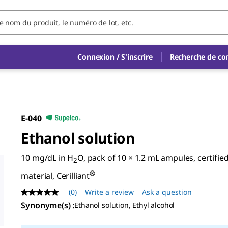
Connexion / S'inscrire
Recherche de c
E-040
Ethanol solution
10 mg/dL in H
O, pack of 10 × 1.2 mL ampules, certifie
2
®
material, Cerilliant
(0)
Write a review
Ask a question
No
rating
Synonyme(s)
:
Ethanol solution, Ethyl alcohol
value
Same