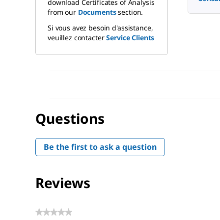
download Certificates of Analysis
from our
Documents
section.
Si vous avez besoin d'assistance,
veuillez contacter
Service Clients
Questions
Be the first to ask a question
Reviews
★★★★★