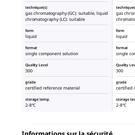
technique(s)
technique(
gas chromatography (GC): suitable, liquid
gas chrom
chromatography (LC): suitable
chromatog
form
form
liquid
liquid
format
format
single component solution
single c
Quality Level
Quality Lev
300
300
grade
grade
certified reference material
certified
storage temp.
storage te
2-8°C
2-8°C
Informations sur la sécurité