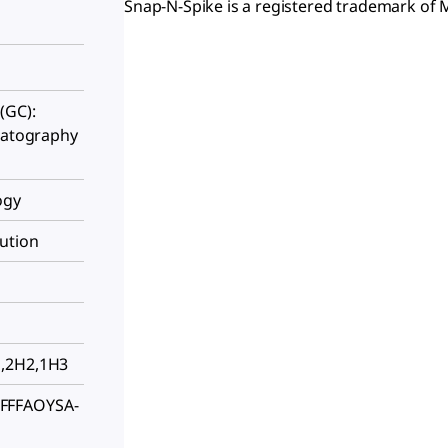
Snap-N-Spike is a registered trademark o
(GC):
omatography
ogy
ution
H,2H2,1H3
FFFAOYSA-