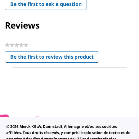
Be the first to ask a question
Reviews
★★★★★
No
Be the first to review this product
rating
.
value
This
action
will
open
a
modal
dialog.
© 2026 Merck KGaA, Darmstadt, Allemagne et/ou ses sociétés
affiliées. Tous droits réservés, y compris l'exploration de textes et de
données à des fins d'entraînement de l'IA et de technologies