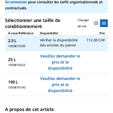
Se connecter
pour consulter les tarifs organisationnels et
link.
contractuels.
Sélectionner une taille de
Changer
conditionnement
de vue
À vous/Référence
Disponibilité
Prix
Vérifier la disponibilité
112.00 CHF
2.5 L
des articles du panier
1009872500
Veuillez demander le
25 L
prix et la
1009876025
disponibilité
Veuillez demander le
190 L
prix et la
1009876190
disponibilité
A propos de cet article