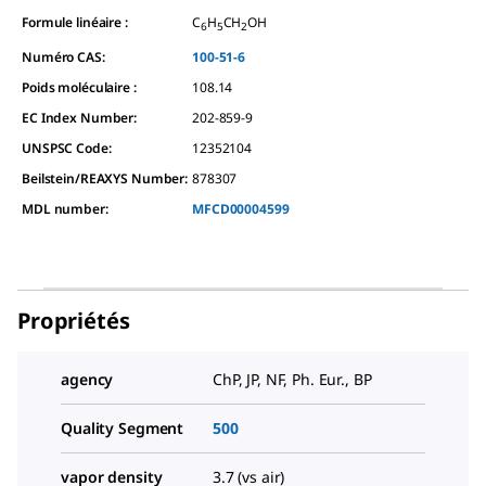
Formule linéaire :
C
H
CH
OH
6
5
2
Numéro CAS:
100-51-6
Poids moléculaire :
108.14
EC Index Number:
202-859-9
UNSPSC Code:
12352104
Beilstein/REAXYS Number:
878307
MDL number:
MFCD00004599
Propriétés
agency
ChP, JP, NF, Ph. Eur., BP
Quality Segment
500
vapor density
3.7 (vs air)