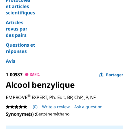
Protocoles
et articles
scientifiques
Articles
revus par
des pairs
Questions et
réponses
Avis
1.00987
Partager
Alcool benzylique
®
EMPROVE
EXPERT, Ph. Eur., BP, ChP, JP, NF
(0)
Write a review
Ask a question
No
rating
Synonyme(s)
:
Benzèneméthanol
value
Same
page