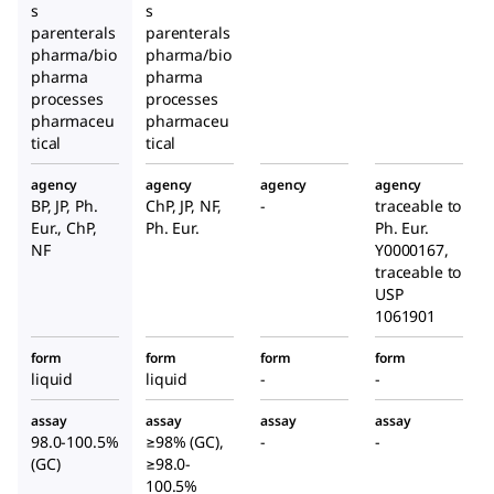
s
s
parenterals
parenterals
pharma/bio
pharma/bio
pharma
pharma
processes
processes
pharmaceu
pharmaceu
tical
tical
agency
agency
agency
agency
BP, JP, Ph.
ChP, JP, NF,
-
traceable to
Eur., ChP,
Ph. Eur.
Ph. Eur.
NF
Y0000167,
traceable to
USP
1061901
form
form
form
form
liquid
liquid
-
-
assay
assay
assay
assay
98.0-100.5%
≥98% (GC),
-
-
(GC)
≥98.0-
100.5%