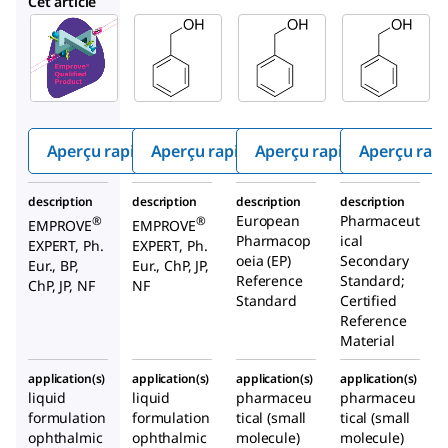
Cet article
SAFC
SAFC
Y0000167
100987
137120
Alcool
Alcool
Alcool
benzyliq
benzyl
benzyl
ue
ique
ique
Aperçu rapide
Aperçu rapide
Aperçu rapide
Aperçu rap
description
description
description
description
European
Pharmaceut
®
®
EMPROVE
EMPROVE
Pharmacop
ical
EXPERT, Ph.
EXPERT, Ph.
oeia (EP)
Secondary
Eur., BP,
Eur., ChP, JP,
Reference
Standard;
ChP, JP, NF
NF
Standard
Certified
Reference
Material
application(s)
application(s)
application(s)
application(s)
liquid
liquid
pharmaceu
pharmaceu
formulation
formulation
tical (small
tical (small
ophthalmic
ophthalmic
molecule)
molecule)