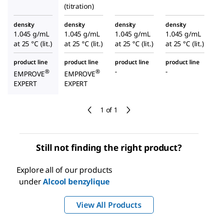
(titration)
density
density
density
density
1.045 g/mL
1.045 g/mL
1.045 g/mL
1.045 g/mL
at 25 °C (lit.)
at 25 °C (lit.)
at 25 °C (lit.)
at 25 °C (lit.)
product line
product line
product line
product line
-
-
®
®
EMPROVE
EMPROVE
EXPERT
EXPERT
1 of 1
Still not finding the right product?
Explore all of our products
under
Alcool benzylique
View All Products