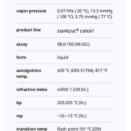
vapor pressure
0.07 hPa ( 20 °C), 13.3 mmHg
( 100 °C), 3.75 mmHg ( 77 °C)
product line
®
EMPROVE
EXPERT
assay
98.0-100.5% (GC)
form
liquid
autoignition
435 °C (DIN 51794), 817 °F
temp.
refractive index
n
20/D
1.539 (lit.)
bp
203-205 °C (lit.)
mp
−16-−13 °C (lit.)
transition temp
flash point 101 °C (DIN