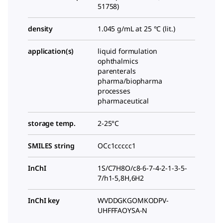
51758)
density
1.045 g/mL at 25 °C (lit.)
application(s)
liquid formulation
ophthalmics
parenterals
pharma/biopharma
processes
pharmaceutical
storage temp.
2-25°C
SMILES string
OCc1ccccc1
InChI
1S/C7H8O/c8-6-7-4-2-1-3-5-
7/h1-5,8H,6H2
InChI key
WVDDGKGOMKODPV-
UHFFFAOYSA-N