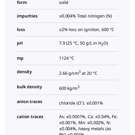
form
solid
impurities
≤0.004% Total nitrogen (N)
loss
≤2% loss on ignition, 600 °C
pH
7.9 (25 °C, 50 g/L in H
O)
2
mp
1124 °C
density
3
2.66 g/cm
at 20 °C
bulk density
3
600 kg/m
anion traces
-
chloride (Cl
): ≤0.001%
cation traces
As: ≤0.0001%, Ca: ≤0.04%, Fe:
≤0.001%, Mn: ≤0.002%, N:
≤0.004%, heavy metals (as
Pb): ≤0.001%