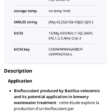
storage temp.
no temp limit
SMILES string
[Mg+2].[S](=O)(=O)([O-])[O-]
InChI
1S/Mg.H2O4S/c;1-5(2,3)4/h;
(H2,1,2,3,4)/q+2;/p-2
InChI key
CSNNHWWHGAXBCP-
UHFFFAOYSA-L
Description
Application
Bioflocculant produced by Bacillus velezensis
and its potential application in brewery
wastewater treatment
: cette étude explore la
production d'un biofloculant par