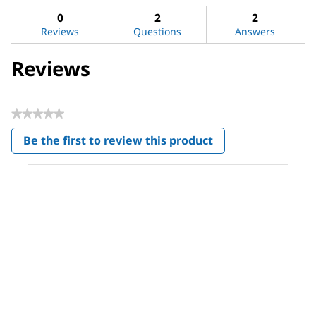
Magnesium
reviews
revi
0
2
2
sulfate
Reviews
Questions
Answers
Reviews
★★★★★
No
Be the first to review this product
rating
.
value
This
action
will
open
a
modal
dialog.