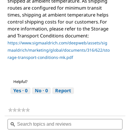
shipped at ambient temperature. As shipping
routes are configured for minimum transit
times, shipping at ambient temperature helps
control shipping costs for our customers. For
more information, please refer to the Storage
and Transport Conditions document:
https://www.sigmaaldrich.com/deepweb/assets/sig
maaldrich/marketing/global/documents/316/622/sto
rage-transport-conditions-mk.pdf
Helpful?
Yes ·
0
No ·
0
Report
★★★★★
★★★★★
No
Search
Sea
rating
topics
ϙ
topi
value
for
and
and