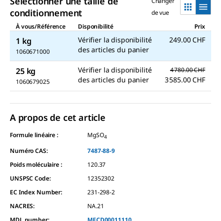
Sélectionner une taille de
Changer
conditionnement
de vue
À vous/Référence
Disponibilité
Prix
Vérifier la disponibilité
249.00 CHF
1 kg
des articles du panier
1060671000
Vérifier la disponibilité
25 kg
4 780.00 CHF
des articles du panier
3 585.00 CHF
1060679025
A propos de cet article
Formule linéaire :
MgSO
4
Numéro CAS:
7487-88-9
Poids moléculaire :
120.37
UNSPSC Code:
12352302
EC Index Number:
231-298-2
NACRES:
NA.21
MDL number:
MFCD00011110