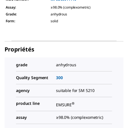
Assay
:
≥98.0% (complexometric)
Grade
:
anhydrous
Form
:
solid
Propriétés
grade
anhydrous
Quality Segment
300
agency
suitable for SM 5210
product line
®
EMSURE
assay
≥98.0% (complexometric)