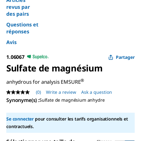
Articles
revus par
des pairs
Questions et
réponses
Avis
1.06067
Partager
Sulfate de magnésium
®
anhydrous for analysis EMSURE
(0)
Write a review
Ask a question
No
rating
Synonyme(s)
:
Sulfate de magnésium anhydre
value
Same
page
Se connecter
pour consulter les tarifs organisationnels et
link.
contractuels.