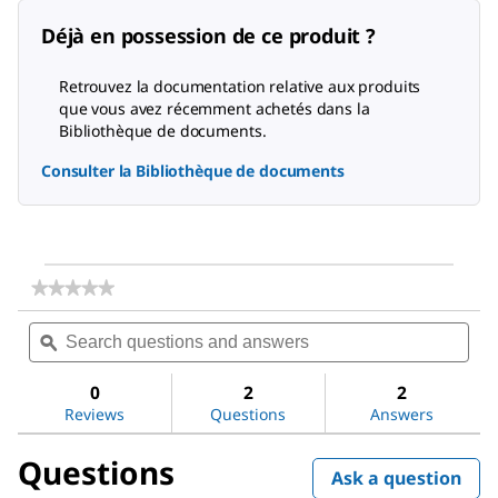
Déjà en possession de ce produit ?
Retrouvez la documentation relative aux produits
que vous avez récemment achetés dans la
Bibliothèque de documents.
Consulter la Bibliothèque de documents
★★★★★
★★★★★
No
Search
Sea
rating
questions
ϙ
ques
value
for
and
and
Magnesium
answers
ans
0
2
2
sulfate
Reviews
Questions
Answers
Questions
Ask a question