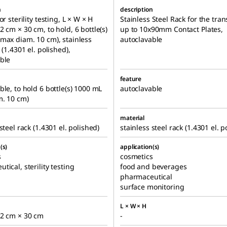
n
description
or sterility testing, L × W × H
Stainless Steel Rack for the tran
2 cm × 30 cm, to hold, 6 bottle(s)
up to 10x90mm Contact Plates,
max diam. 10 cm), stainless
autoclavable
 (1.4301 el. polished),
ble
feature
ble, to hold 6 bottle(s) 1000 mL
autoclavable
m. 10 cm)
material
steel rack (1.4301 el. polished)
stainless steel rack (1.4301 el. p
(s)
application(s)
s
cosmetics
tical, sterility testing
food and beverages
pharmaceutical
surface monitoring
L × W × H
22 cm × 30 cm
-