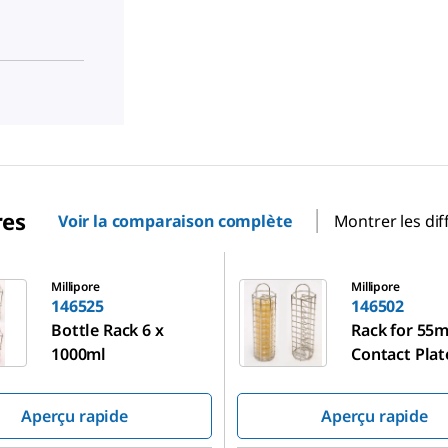
res
Voir la comparaison complète
Montrer les dif
146502
Millipore
Millipore
146525
146502
Bottle Rack 6 x
Rack for 55
1000ml
Contact Plat
Aperçu rapide
Aperçu rapide