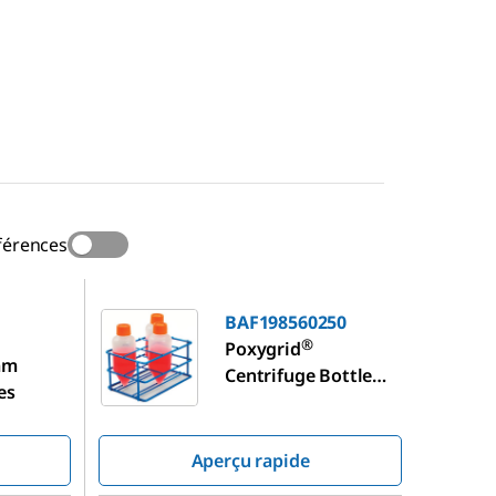
férences
BAF198560250
BAF198560250
®
Poxygrid
mm
Centrifuge Bottle
es
Rack
Aperçu rapide