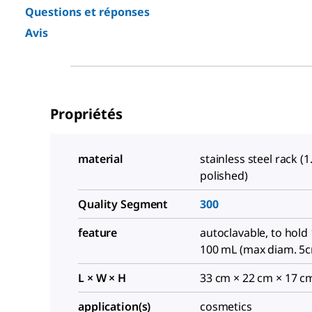
Questions et réponses
Avis
Propriétés
material
stainless steel rack (1
polished)
Quality Segment
300
feature
autoclavable, to hold 
100 mL (max diam. 5
L × W × H
33 cm × 22 cm × 17 c
application(s)
cosmetics