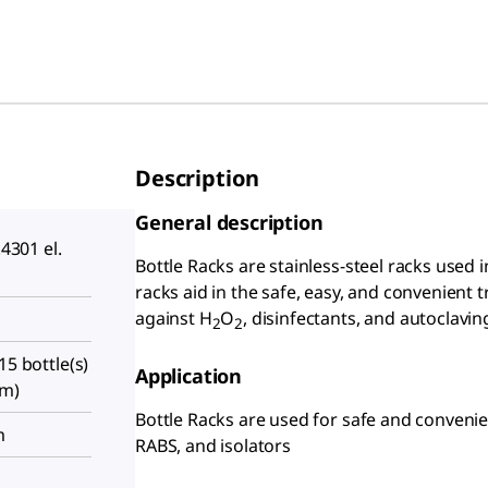
Description
General description
.4301 el.
Bottle Racks are stainless-steel racks used i
racks aid in the safe, easy, and convenient t
against H
O
, disinfectants, and autoclavin
2
2
15 bottle(s)
Application
cm)
Bottle Racks are used for safe and convenien
m
RABS, and isolators