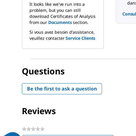
dans
It looks like we've run into a
problem, but you can still
Consul
download Certificates of Analysis
from our
Documents
section.
Si vous avez besoin d'assistance,
veuillez contacter
Service Clients
Questions
Be the first to ask a question
Reviews
★★★★★
No