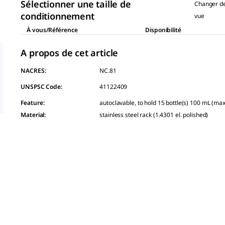
link.
Sélectionner une taille de
Changer d
conditionnement
vue
À vous/Référence
Disponibilité
A propos de cet article
NACRES:
NC.81
UNSPSC Code:
41122409
Feature
:
autoclavable, to hold 15 bottle(s) 100 mL (ma
Material
:
stainless steel rack (1.4301 el. polished)