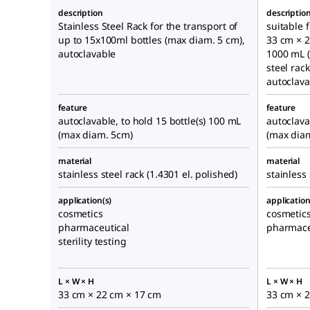
description
descriptio
Stainless Steel Rack for the transport of
suitable f
up to 15x100ml bottles (max diam. 5 cm),
33 cm × 2
autoclavable
1000 mL (
steel rack
autoclava
feature
feature
autoclavable, to hold 15 bottle(s) 100 mL
autoclava
(max diam. 5cm)
(max dia
material
material
stainless steel rack (1.4301 el. polished)
stainless 
application(s)
application
cosmetics
cosmetic
pharmaceutical
pharmaceu
sterility testing
L × W × H
L × W × H
33 cm × 22 cm × 17 cm
33 cm × 