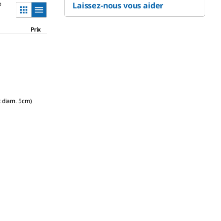
e
Laissez-nous vous aider
Prix
x diam. 5cm)