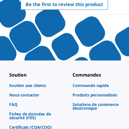
Be the first to review this product
rating
.
value
This
action
will
open
a
modal
dialog.
Soutien
Commandes
Soutien aux clients
Commande rapide
Nous contacter
Produits personnalisés
FAQ
Solutions de commerce
électronique
Fiches de données de
sécurité (FDS)
Certificats (COA/COO)