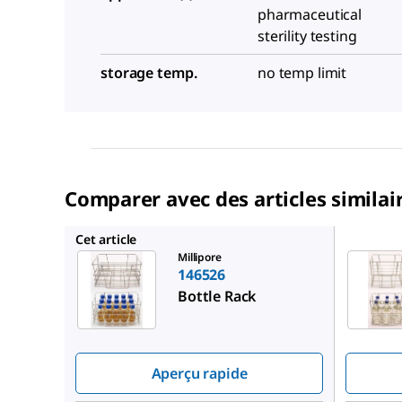
pharmaceutical
sterility testing
storage temp.
no temp limit
Comparer avec des articles similai
146525
Cet article
Millipore
146526
Bottle Rack
Aperçu rapide