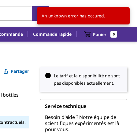
CH
FR
An unknown error has occured.
e commande
Commande rapide
Panier
0
Partager
Le tarif et la disponibilité ne sont
pas disponibles actuellement.
l bottles
Service technique
Besoin d'aide ? Notre équipe de
contractuels.
scientifiques expérimentés est là
pour vous.