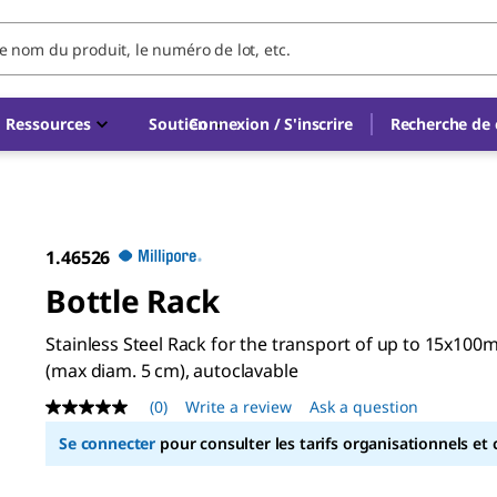
Ressources
Soutien
Connexion / S'inscrire
Recherche d
1.46526
Bottle Rack
Stainless Steel Rack for the transport of up to 15x100m
(max diam. 5 cm), autoclavable
(0)
Write a review
Ask a question
No
rating
Se connecter
pour consulter les tarifs organisationnels et 
value
Same
page