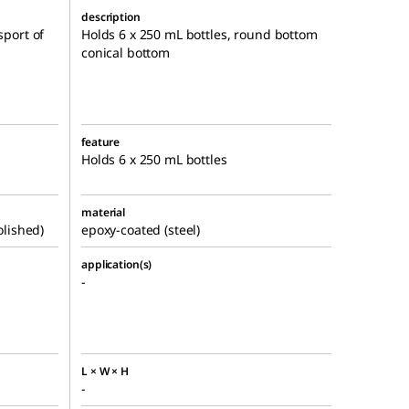
description
sport of
Holds 6 x 250 mL bottles, round bottom
conical bottom
feature
Holds 6 x 250 mL bottles
material
olished)
epoxy-coated (steel)
application(s)
-
L × W × H
-