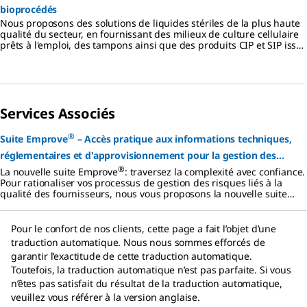
bioprocédés
Nous proposons des solutions de liquides stériles de la plus haute
qualité du secteur, en fournissant des milieux de culture cellulaire
prêts à l'emploi, des tampons ainsi que des produits CIP et SIP issus
d'installations conformes aux BPF (bonnes pratiques de fabrication)
situées dans le monde entier, afin d'optimiser votre production
biopharmaceutique.
Services Associés
®
Suite Emprove
– Accès pratique aux informations techniques,
réglementaires et d'approvisionnement pour la gestion des
®
risques
La nouvelle suite Emprove
: traversez la complexité avec confiance.
Pour rationaliser vos processus de gestion des risques liés à la
qualité des fournisseurs, nous vous proposons la nouvelle suite
®
Emprove
. Cette plateforme offre un accès pratique et complet à
®
un large portefeuille de dossiers Emprove
.
Pour le confort de nos clients, cette page a fait l’objet d’une
traduction automatique. Nous nous sommes efforcés de
garantir l’exactitude de cette traduction automatique.
Toutefois, la traduction automatique n’est pas parfaite. Si vous
n’êtes pas satisfait du résultat de la traduction automatique,
veuillez vous référer à la version anglaise.