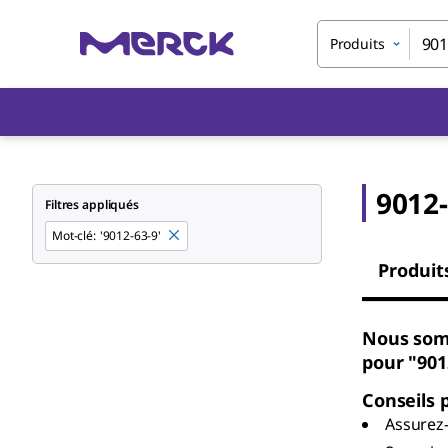
Produits
9012-
Filtres appliqués
Mot-clé
:
'9012-63-9'
Produit
Nous som
pour "901
Conseils 
Assurez-