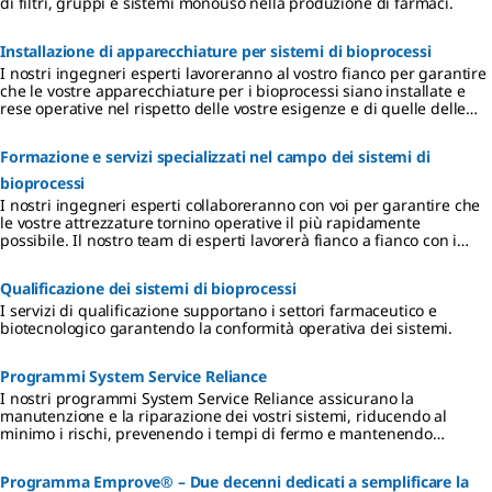
di filtri, gruppi e sistemi monouso nella produzione di farmaci.
Explore two
options to
test the
Installazione di apparecchiature per sistemi di bioprocessi
platform to
I nostri ingegneri esperti lavoreranno al vostro fianco per garantire
find your
che le vostre apparecchiature per i bioprocessi siano installate e
most
rese operative nel rispetto delle vostre esigenze e di quelle delle
promising
autorità di regolamentazione nel più breve tempo possibile.
combinatio
n.
Formazione e servizi specializzati nel campo dei sistemi di
bioprocessi
I nostri ingegneri esperti collaboreranno con voi per garantire che
le vostre attrezzature tornino operative il più rapidamente
possibile. Il nostro team di esperti lavorerà fianco a fianco con i
vostri operatori per assicurarsi che acquisiscano tutte le
conoscenze necessarie per utilizzare le vostre attrezzature.
Qualificazione dei sistemi di bioprocessi
I servizi di qualificazione supportano i settori farmaceutico e
biotecnologico garantendo la conformità operativa dei sistemi.
Programmi System Service Reliance
I nostri programmi System Service Reliance assicurano la
manutenzione e la riparazione dei vostri sistemi, riducendo al
minimo i rischi, prevenendo i tempi di fermo e mantenendo
affidabili le prestazioni.
Programma Emprove® – Due decenni dedicati a semplificare la