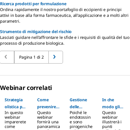
Ricerca prodotti per formulazione
Ordina rapidamente il nostro portafoglio di eccipienti e principi
attivi in base alla forma farmaceutica, all'applicazione e a molti altri
parametri.
Strumento di mitigazione del rischio
Lasciati guidare nell'affrontare le sfide e i requisiti di qualità del tuo
processo di produzione biologica.
Pagina 1 di 2
Webinar correlati
Slide 1 of 4
Strategia
Come
Gestione
In che
olistica per
prevenire
delle
modo gli
In questo
Questo
Poiché le
Questo
formulazio
l'aggregazi
endotossin
aggiornam
webinar
webinar
endotossin
webinar
ni di
one delle
e:
enti
imparerete
fornirà una
e sono
illustrerà i
come
panoramica
pirogeniche
punti
anticorpi
proteine
individuazi
all’Allegato