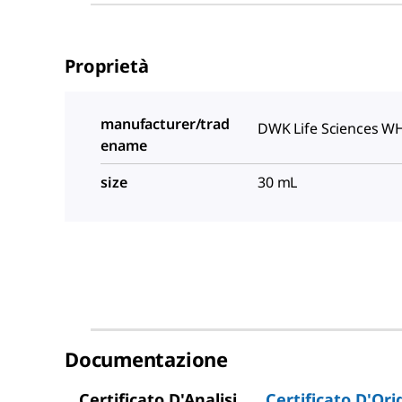
Proprietà
manufacturer/trad
DWK Life Sciences 
ename
size
30 mL
Documentazione
Certificato D'Analisi
Certificato D'Ori