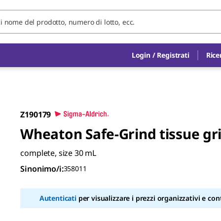
Login / Registrati
Rice
Z190179
Wheaton Safe-Grind tissue gr
complete, size 30 mL
Sinonimo/i
:
358011
Autenticati
per visualizzare i prezzi organizzativi e cont