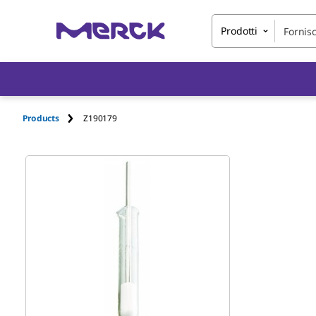
Prodotti
Products
Z190179