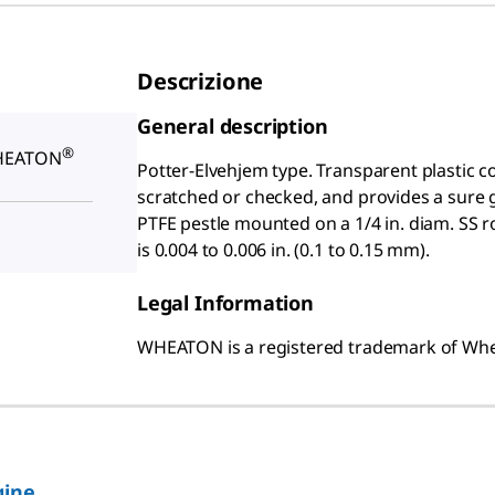
Descrizione
General description
®
WHEATON
Potter-Elvehjem type. Transparent plastic 
scratched or checked, and provides a sure g
PTFE pestle mounted on a
1/4
in. diam. SS 
is 0.004 to 0.006 in. (0.1 to 0.15 mm).
Legal Information
WHEATON is a registered trademark of Whea
gine