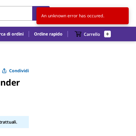
CH
IT
An unknown error has occured.
rca di ordini
Ordine rapido
Carrello
0
Condividi
inder
rattuali.