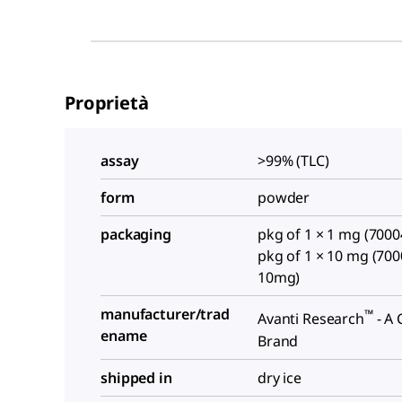
Proprietà
assay
>99% (TLC)
form
powder
packaging
pkg of 1 × 1 mg (700
pkg of 1 × 10 mg (70
10mg)
manufacturer/trad
™
Avanti Research
- A 
ename
Brand
shipped in
dry ice