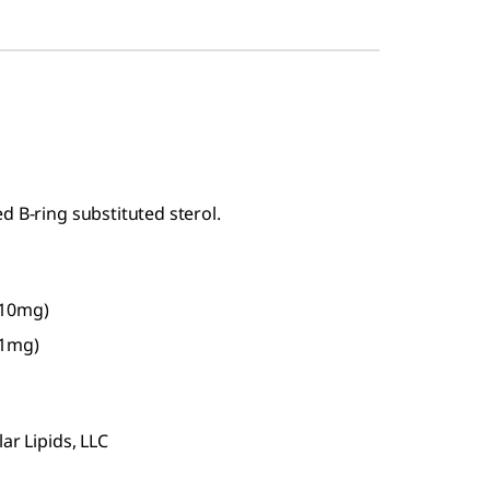
d B-ring substituted sterol.
-10mg)
-1mg)
ar Lipids, LLC