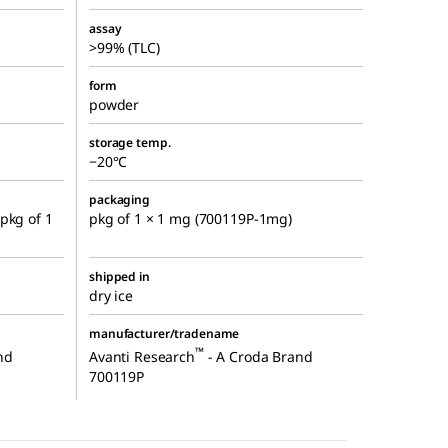
assay
>99% (TLC)
form
powder
storage temp.
−20°C
packaging
pkg of 1
pkg of 1 × 1 mg (700119P-1mg)
shipped in
dry ice
manufacturer/tradename
™
nd
Avanti Research
- A Croda Brand
700119P