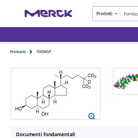
Prodotti
Products
700045P
Documenti fondamentali