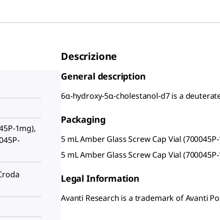
Descrizione
General description
6α-hydroxy-5α-cholestanol-d7 is a deuterate
Packaging
045P-1mg),
5 mL Amber Glass Screw Cap Vial (700045P
0045P-
5 mL Amber Glass Screw Cap Vial (700045P
Croda
Legal Information
Avanti Research is a trademark of Avanti Pol