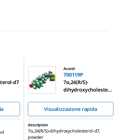
700119P
Avanti
700119P
terol-d7
7α,24(R/S)-
dihydroxycholester
ol-d7
da
Visualizzazione rapida
description
7α,24(R/S)-dihydroxycholesterol-d7,
nd
powder