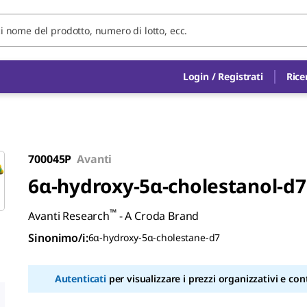
Login / Registrati
Rice
700045P
Avanti
6α-hydroxy-5α-cholestanol-d7
™
Avanti Research
- A Croda Brand
Sinonimo/i
:
6α-hydroxy-5α-cholestane-d7
Autenticati
per visualizzare i prezzi organizzativi e cont