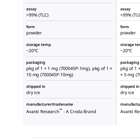
assay
assay
>99% (TLC)
>99% (TL
form
form
powder
powder
storage temp.
storage te
−20°C
−20°C
packaging
packaging
pkg of 1 × 1 mg (700045P-1mg), pkg of 1 ×
pkg of 1 
10 mg (700045P-10mg)
× 5 mg (
shipped in
shipped in
dry ice
dry ice
manufacturer/tradename
manufactu
™
Avanti Research
- A Croda Brand
Avanti R