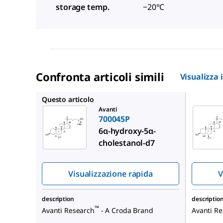
storage temp.
−20°C
Confronta articoli simili
Visualizza 
700055P
Questo articolo
Avanti
700045P
6α-hydroxy-5α-
cholestanol-d7
Visualizzazione rapida
V
description
descriptio
™
Avanti Research
- A Croda Brand
Avanti R