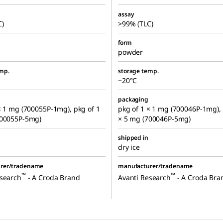
assay
C)
>99% (TLC)
form
powder
mp.
storage temp.
−20°C
packaging
× 1 mg (700055P-1mg), pkg of 1
pkg of 1 × 1 mg (700046P-1mg), 
700055P-5mg)
× 5 mg (700046P-5mg)
shipped in
dry ice
rer/tradename
manufacturer/tradename
™
™
esearch
- A Croda Brand
Avanti Research
- A Croda Bra