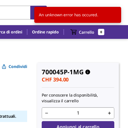
CH
IT
An unknown error has occured.
rca di ordini
Ordine rapido
Carrello
0
Condividi
700045P-1MG
CHF 394.00
Per conoscere la disponibilità,
visualizza il carrello
rattuali.
Aggiungi al carrello