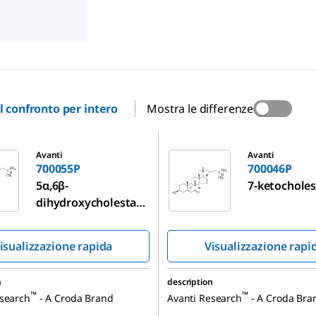
il confronto per intero
Mostra le differenze
700046P
Avanti
Avanti
700055P
700046P
5α,6β-
7-ketocholes
dihydroxycholestan
ol-d7
isualizzazione rapida
Visualizzazione rapi
n
description
™
™
esearch
- A Croda Brand
Avanti Research
- A Croda Bra