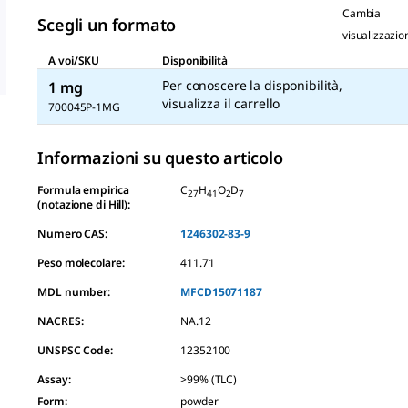
Cambia
Scegli un formato
visualizzazio
A voi/SKU
Disponibilità
Per conoscere la disponibilità,
1 mg
visualizza il carrello
700045P-1MG
Informazioni su questo articolo
Formula empirica
C
H
O
D
27
41
2
7
(notazione di Hill):
Numero CAS:
1246302-83-9
Peso molecolare:
411.71
MDL number:
MFCD15071187
NACRES:
NA.12
UNSPSC Code:
12352100
Assay
:
>99% (TLC)
Form
:
powder