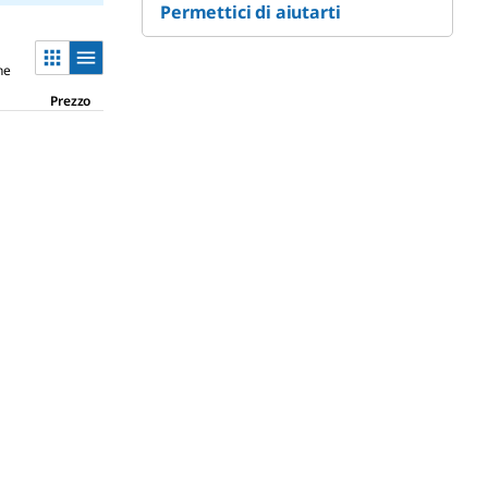
Permettici di aiutarti
ne
Prezzo