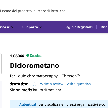
isorse
Supporto
Login / Registrati
Rice
1.06044
Diclorometano
®
for liquid chromatography LiChrosolv
(0)
Write a review
Ask a question
No
rating
Sinonimo/i
:
Cloruro di metilene
value
Same
page
Autenticati
per visualizzare i prezzi organizzativi e cont
link.