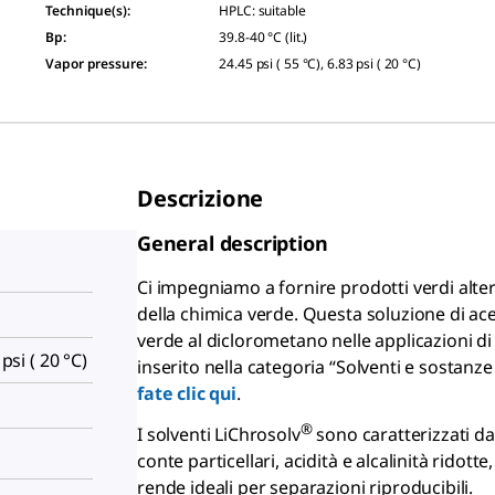
Technique(s)
:
HPLC: suitable
Bp
:
39.8-40 °C (lit.)
Vapor pressure
:
24.45 psi ( 55 °C), 6.83 psi ( 20 °C)
Descrizione
General description
Ci impegniamo a fornire prodotti verdi alte
della chimica verde. Questa soluzione di acet
verde al diclorometano nelle applicazioni di
 psi ( 20 °C)
inserito nella categoria “Solventi e sostanze 
fate clic qui
.
®
I solventi LiChrosolv
sono caratterizzati da
conte particellari, acidità e alcalinità ridotte
rende ideali per separazioni riproducibili.