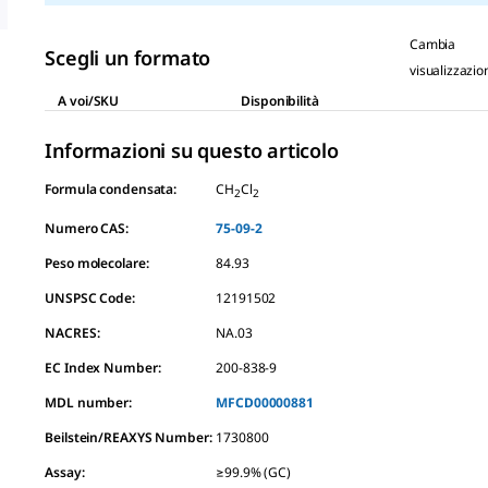
Cambia
Scegli un formato
visualizzazio
A voi/SKU
Disponibilità
Informazioni su questo articolo
Formula condensata:
CH
Cl
2
2
Numero CAS:
75-09-2
Peso molecolare:
84.93
UNSPSC Code:
12191502
NACRES:
NA.03
EC Index Number:
200-838-9
MDL number:
MFCD00000881
Beilstein/REAXYS Number:
1730800
Assay
:
≥99.9% (GC)