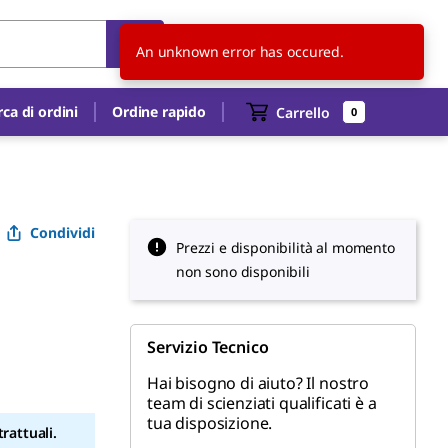
CH
IT
An unknown error has occured.
rca di ordini
Ordine rapido
Carrello
0
Condividi
Prezzi e disponibilità al momento
non sono disponibili
Servizio Tecnico
Hai bisogno di aiuto? Il nostro
team di scienziati qualificati è a
tua disposizione.
rattuali.