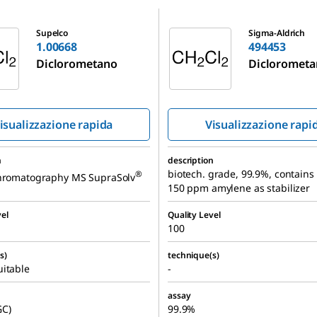
494453
Supelco
Sigma-Aldrich
1.00668
494453
Diclorometano
Dicloromet
isualizzazione rapida
Visualizzazione rapi
n
description
biotech. grade, 99.9%, contains
®
chromatography MS SupraSolv
150 ppm amylene as stabilizer
el
Quality Level
100
s)
technique(s)
itable
-
assay
GC)
99.9%