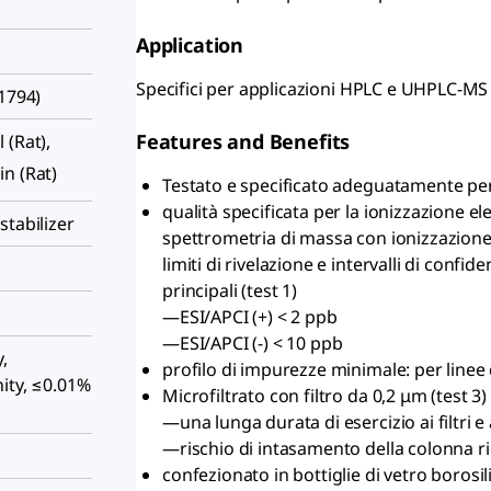
Application
Specifici per applicazioni HPLC e UHPLC-MS
51794)
Features and Benefits
l (Rat),
kin (Rat)
Testato e specificato adeguatamente per
qualità specificata per la ionizzazione el
stabilizer
spettrometria di massa con ionizzazione
limiti di rivelazione e intervalli di confi
principali (test 1)
—ESI/APCI (+) < 2 ppb
—ESI/APCI (-) < 10 ppb
,
profilo di impurezze minimale: per linee d
ity, ≤0.01%
Microfiltrato con filtro da 0,2 μm (test 3
—una lunga durata di esercizio ai filtri 
—rischio di intasamento della colonna r
confezionato in bottiglie di vetro borosil