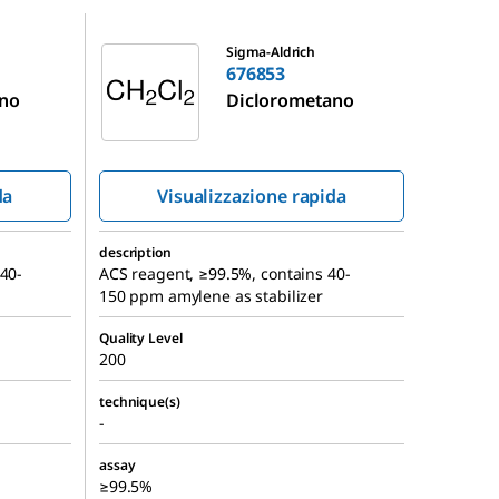
676853
Sigma-Aldrich
676853
ano
Diclorometano
da
Visualizzazione rapida
description
 40-
ACS reagent, ≥99.5%, contains 40-
150 ppm amylene as stabilizer
Quality Level
200
technique(s)
-
assay
≥99.5%