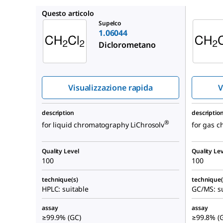
1.00668
Questo articolo
Supelco
1.06044
Diclorometano
Visualizzazione rapida
V
description
descriptio
®
for liquid chromatography LiChrosolv
for gas 
Quality Level
Quality Lev
100
100
technique(s)
technique(
HPLC: suitable
GC/MS: su
assay
assay
≥99.9% (GC)
≥99.8% (