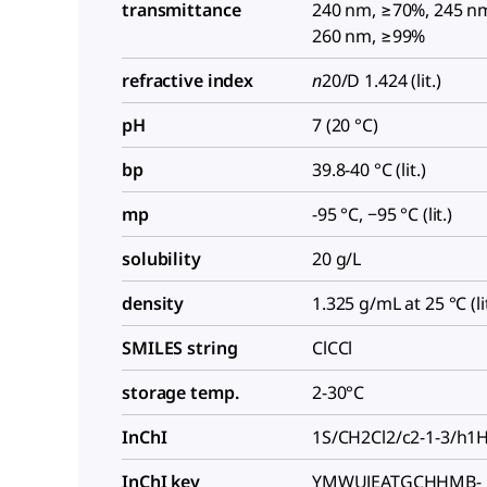
transmittance
240 nm, ≥70%, 245 n
260 nm, ≥99%
refractive index
n
20/D
1.424 (lit.)
pH
7 (20 °C)
bp
39.8-40 °C (lit.)
mp
-95 °C, −95 °C (lit.)
solubility
20 g/L
density
1.325 g/mL at 25 °C (lit
SMILES string
ClCCl
storage temp.
2-30°C
InChI
1S/CH2Cl2/c2-1-3/h1
InChI key
YMWUJEATGCHHMB-