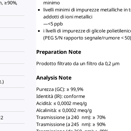
minimo
m, ≥90%,
livelli minimi di impurezze metalliche in
addotti di ioni metallici
—<5 ppb
i livelli di impurezze di glicole polietile
(PEG S/N rapporto segnale/rumore < 50
Preparation Note
Prodotto filtrato da un filtro da 0,2 μm
Analysis Note
.)
Purezza (GC): ≥ 99,9%
Identità (IR): conforme
Acidità: ≤ 0,0002 meq/g
Alcalinità: ≤ 0,0002 meq/g
Trasmissione (a 240 nm): ≥ 70%
H2
Trasmissione (a 245 nm): ≥ 90%