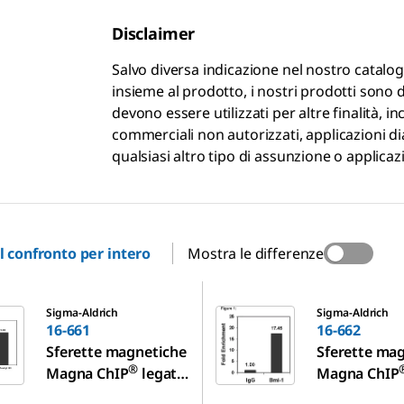
Disclaimer
Salvo diversa indicazione nel nostro catalo
insieme al prodotto, i nostri prodotti sono 
devono essere utilizzati per altre finalità, in
commerciali non autorizzati, applicazioni 
qualsiasi altro tipo di assunzione o applicazi
il confronto per intero
Mostra le differenze
16-662
Sigma-Aldrich
Sigma-Aldrich
16-661
16-662
Sferette magnetiche
Sferette ma
®
Magna ChIP
legate
Magna ChIP
a proteina G
a proteina G