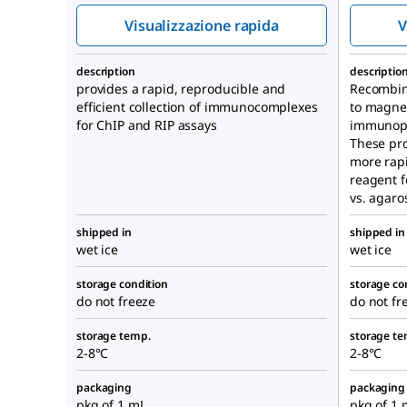
Visualizzazione rapida
V
description
descriptio
provides a rapid, reproducible and
Recombin
efficient collection of immunocomplexes
to magnet
for ChIP and RIP assays
immunopre
These pro
more rapi
reagent 
vs. agaro
shipped in
shipped in
wet ice
wet ice
storage condition
storage co
do not freeze
do not fr
storage temp.
storage te
2-8°C
2-8°C
packaging
packaging
pkg of 1 mL
pkg of 1 