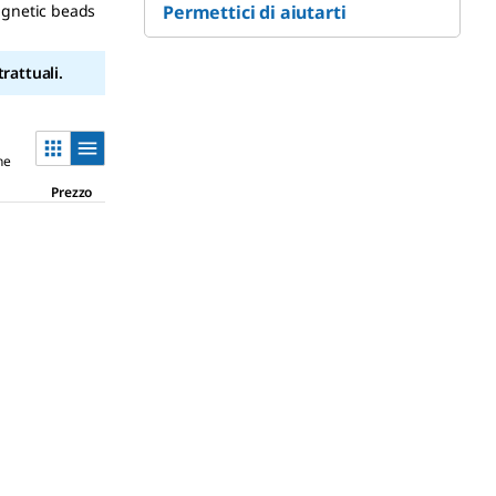
agnetic beads
Permettici di aiutarti
rattuali.
ne
Prezzo