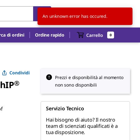
CH
IT
An unknown error has occured.
rca di ordini
Ordine rapido
Carrello
0
Condividi
Prezzi e disponibilità al momento
hIP
®
non sono disponibili
Servizio Tecnico
of
Hai bisogno di aiuto? Il nostro
team di scienziati qualificati è a
tua disposizione.