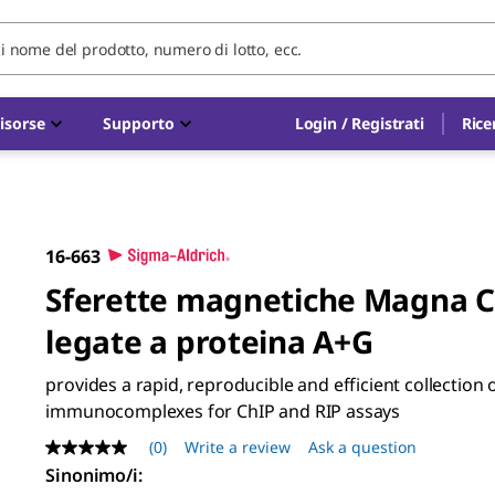
isorse
Supporto
Login / Registrati
Rice
16-663
Sferette magnetiche Magna C
legate a proteina A+G
provides a rapid, reproducible and efficient collection 
immunocomplexes for ChIP and RIP assays
(0)
Write a review
Ask a question
No
rating
Sinonimo/i
:
value