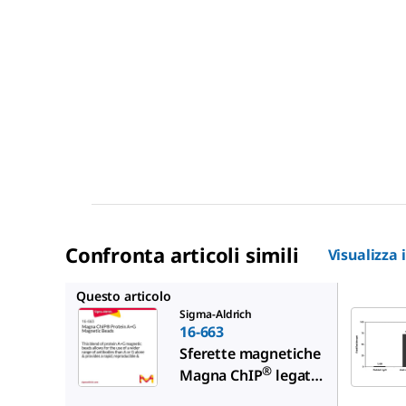
Confronta articoli simili
Visualizza 
16-661
Questo articolo
Sigma-Aldrich
16-663
Sferette magnetiche
®
Magna ChIP
legate
a proteina A+G