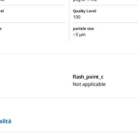
el
Quality Level
100
e
particle size
~3 μm
flash_point_c
Not applicable
alità