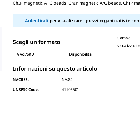
ChIP magnetic A+G beads, ChIP magnetic A/G beads, ChIP m
Same
page
link.
Autenticati
per visualizzare i prezzi organizzativi e cont
Cambia
Scegli un formato
visualizzazio
A voi/SKU
Disponibilità
Informazioni su questo articolo
NACRES:
NA.84
UNSPSC Code:
41105501