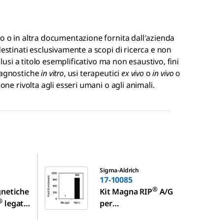
go o in altra documentazione fornita dall′azienda
destinati esclusivamente a scopi di ricerca e non
clusi a titolo esemplificativo ma non esaustivo, fini
diagnostiche
in vitro
, usi terapeutici
ex vivo
o
in vivo
o
one rivolta agli esseri umani o agli animali.
17-10085
Sigma-Aldrich
17-10085
®
gnetiche
Kit Magna RIP
A/G
®
legate
per
l′immunoprecipitazi