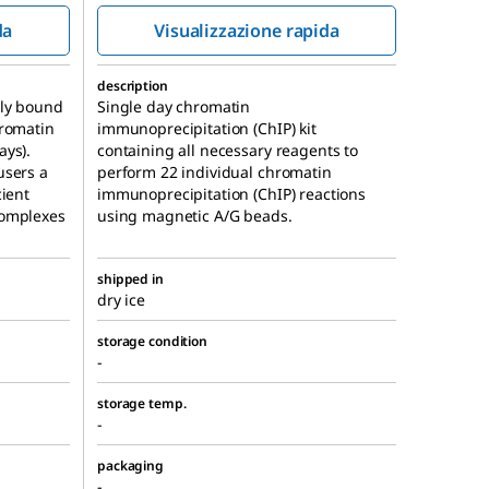
one della cromatina
da
Visualizzazione rapida
description
tly bound
Single day chromatin
hromatin
immunoprecipitation (ChIP) kit
ays).
containing all necessary reagents to
users a
perform 22 individual chromatin
cient
immunoprecipitation (ChIP) reactions
complexes
using magnetic A/G beads.
shipped in
dry ice
storage condition
-
storage temp.
-
packaging
-