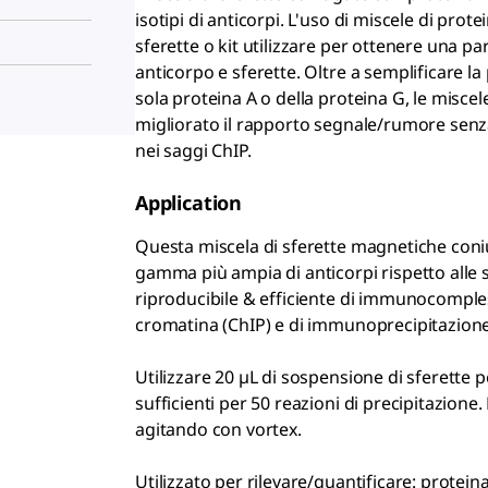
isotipi di anticorpi. L'uso di miscele di prot
sferette o kit utilizzare per ottenere una pa
anticorpo e sferette. Oltre a semplificare l
sola proteina A o della proteina G, le misce
migliorato il rapporto segnale/rumore senza
nei saggi ChIP.
Application
Questa miscela di sferette magnetiche coni
gamma più ampia di anticorpi rispetto alle 
riproducibile & efficiente di immunocomple
cromatina (ChIP) e di immunoprecipitazione 
Utilizzare 20 µL di sospensione di sferette 
sufficienti per 50 reazioni di precipitazione
agitando con vortex.
Utilizzato per rilevare/quantificare: protein