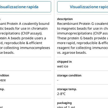
isualizzazione rapida
Visualizzazione rapi
n
description
ant Protein A covalently bound
Recombinant Protein G covalen
ic beads for use in chromatin
to magnetic beads for use in c
cipitations (ChIP assays).
immunoprecipitations (ChIP ass
tein A beads provide users a
These protein G beads provide 
d, reproducible & efficient
more rapid, reproducible & effi
for collecting immunocomplexes
reagent for collecting immuno
se beads.
vs. agarose beads.
shipped in
wet ice
ndition
storage condition
eeze
-
mp.
storage temp.
2-8°C
packaging
mL
pkg of 1 mL