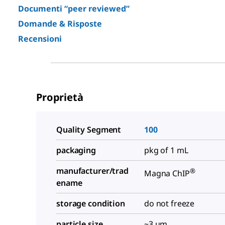
Documenti “peer reviewed”
Domande & Risposte
Recensioni
Proprietà
Quality Segment
100
packaging
pkg of 1 mL
manufacturer/trad
®
Magna ChIP
ename
storage condition
do not freeze
particle size
~3 μm