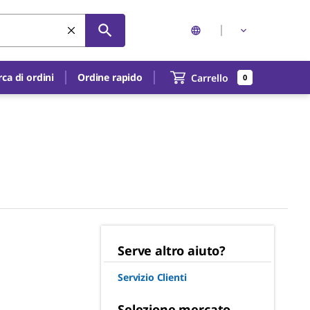
rca di ordini
Ordine rapido
Carrello
0
Serve altro aiuto?
Servizio Clienti
Selezione mercato