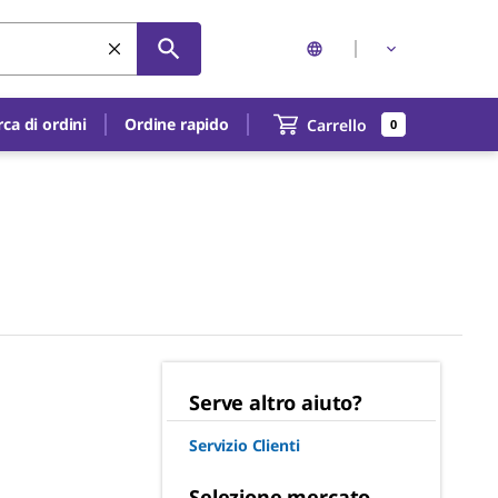
rca di ordini
Ordine rapido
Carrello
0
Serve altro aiuto?
Servizio Clienti
Selezione mercato